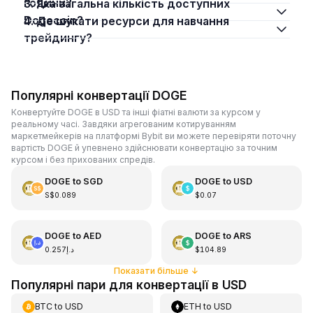
години?
3. Яка загальна кількість доступних
Dogecoin?
4. Де шукати ресурси для навчання
трейдингу?
Популярні конвертації DOGE
Конвертуйте DOGE в USD та інші фіатні валюти за курсом у
реальному часі. Завдяки агрегованим котируванням
маркетмейкерів на платформі Bybit ви можете перевіряти поточну
вартість DOGE й упевнено здійснювати конвертацію за точним
курсом і без прихованих спредів.
DOGE
to
SGD
DOGE
to
USD
S$0.089
$0.07
DOGE
to
AED
DOGE
to
ARS
د.إ0.257
$104.89
Показати більше
↓
Популярні пари для конвертації в USD
BTC
to
USD
ETH
to
USD