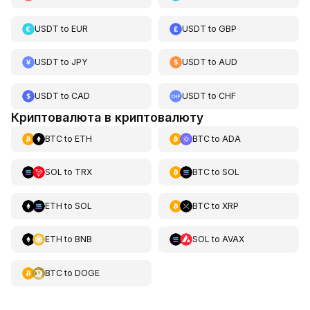
USDT
to
EUR
USDT
to
GBP
USDT
to
JPY
USDT
to
AUD
USDT
to
CAD
USDT
to
CHF
Криптовалюта в криптовалюту
BTC
to
ETH
BTC
to
ADA
SOL
to
TRX
BTC
to
SOL
ETH
to
SOL
BTC
to
XRP
ETH
to
BNB
SOL
to
AVAX
BTC
to
DOGE