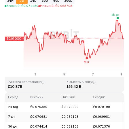
24H
7D
14D
30D
60D
200D
Високий
:
₾
0.071180
Низький
:
₾
0.068708
Останнє оновлення: 2026-08-09, 03:50 GMT+0
Історичний максимум
Історичний мінімум
₾0.731578
₾0.000087
Ринкова капіталізація
Кількість в обігу
₾10.87B
155.42 B
Період
Високий
Низький
Середнє
Зм
24 год
₾0.070380
₾0.070000
₾0.070190
-0
7 дн.
₾0.070681
₾0.069128
₾0.069981
-0
30 дн.
₾0.074414
₾0.069106
₾0.071376
-5