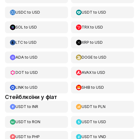
USDC
to
USD
USDT
to
USD
SOL
to
USD
TRX
to
USD
LTC
to
USD
XRP
to
USD
ADA
to
USD
DOGE
to
USD
DOT
to
USD
AVAX
to
USD
LINK
to
USD
SHIB
to
USD
Стейблкоїни у фіат
USDT
to
INR
USDT
to
PLN
USDT
to
RON
USDT
to
USD
USDT
to
PHP
USDT
to
VND