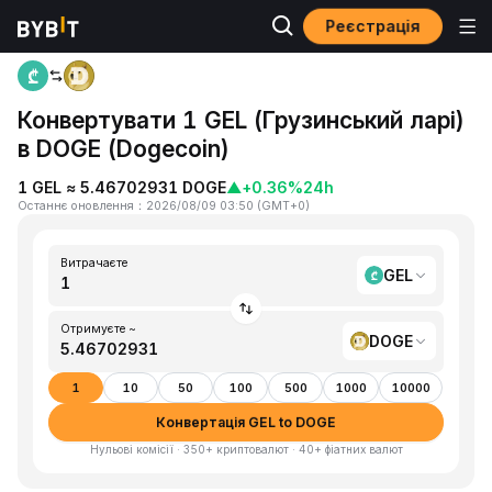
Реєстрація
Головна
GEL to DOGE
Конвертувати 1 GEL (Грузинський ларі)
в DOGE (Dogecoin)
1 GEL ≈ 5.46702931 DOGE
▲
+0.36%
24h
Останнє оновлення
：
2026/08/09 03:50
(
GMT+0
)
Витрачаєте
GEL
Отримуєте ~
DOGE
1
10
50
100
500
1000
10000
Конвертація GEL to DOGE
Нульові комісії · 350+ криптовалют · 40+ фіатних валют