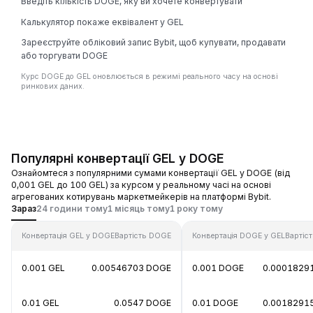
Введіть кількість DOGE, яку ви хочете конвертувати
Калькулятор покаже еквівалент у GEL
Зареєструйте обліковий запис Bybit, щоб купувати, продавати
або торгувати DOGE
Курс DOGE до GEL оновлюється в режимі реального часу на основі
ринкових даних.
Популярні конвертації GEL у DOGE
Ознайомтеся з популярними сумами конвертації GEL у DOGE (від
0,001 GEL до 100 GEL) за курсом у реальному часі на основі
агрегованих котирувань маркетмейкерів на платформі Bybit.
Зараз
24 години тому
1 місяць тому
1 року тому
Конвертація GEL у DOGE
Вартість DOGE
Конвертація DOGE у GEL
Вартіс
0.001 GEL
0.00546703 DOGE
0.001 DOGE
0.0001829
0.01 GEL
0.0547 DOGE
0.01 DOGE
0.0018291