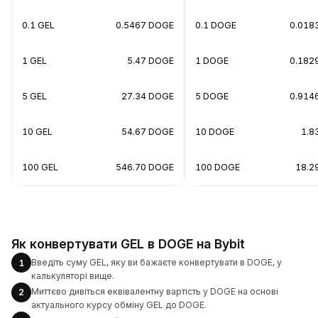
0.1 GEL
0.5467 DOGE
0.1 DOGE
0.018
1 GEL
5.47 DOGE
1 DOGE
0.182
5 GEL
27.34 DOGE
5 DOGE
0.914
10 GEL
54.67 DOGE
10 DOGE
1.8
100 GEL
546.70 DOGE
100 DOGE
18.2
Як конвертувати GEL в DOGE на Bybit
Введіть суму GEL, яку ви бажаєте конвертувати в DOGE, у
1
калькуляторі вище.
Миттєво дивіться еквівалентну вартість у DOGE на основі
2
актуального курсу обміну GEL до DOGE.