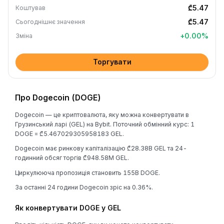
₾5.47
Коштував
₾5.47
Сьогоднішнє значення
+
0.00
%
Зміна
Торгувати
Про Dogecoin (DOGE)
Dogecoin — це криптовалюта, яку можна конвертувати в
Грузинський ларі (GEL) на Bybit. Поточний обмінний курс: 1
DOGE = ₾5.467029305958183 GEL.
Dogecoin має ринкову капіталізацію ₾28.38B GEL та 24-
годинний обсяг торгів ₾948.58M GEL.
Циркулююча пропозиція становить 155B DOGE.
За останні 24 години Dogecoin зріс на 0.36%.
Як конвертувати DOGE у GEL