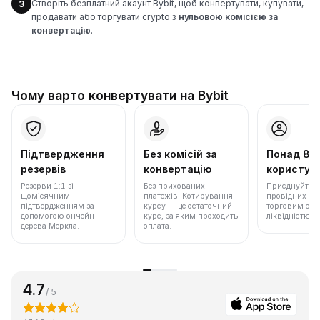
Створіть безплатний акаунт Bybit, щоб конвертувати, купувати,
3
продавати або торгувати crypto з
нульовою комісією за
конвертацію
.
Чому варто конвертувати на Bybit
Підтвердження
Без комісій за
Понад 86
резервів
конвертацію
користува
Резерви 1:1 зі
Без прихованих
Приєднуйтеся 
щомісячним
платежів. Котирування
провідних бір
підтвердженням за
курсу — це остаточний
торговим обс
допомогою ончейн-
курс, за яким проходить
ліквідністю.
дерева Меркла.
оплата.
4.7
/ 5