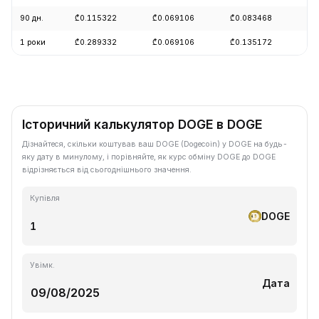
90 дн.
₾0.115322
₾0.069106
₾0.083468
-1
1 роки
₾0.289332
₾0.069106
₾0.135172
-6
Історичний калькулятор DOGE в DOGE
Дізнайтеся, скільки коштував ваш DOGE (Dogecoin) у DOGE на будь-
яку дату в минулому, і порівняйте, як курс обміну DOGE до DOGE
відрізняється від сьогоднішнього значення.
Купівля
DOGE
Увімк.
Дата