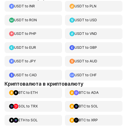
USDT
to
INR
USDT
to
PLN
USDT
to
RON
USDT
to
USD
USDT
to
PHP
USDT
to
VND
USDT
to
EUR
USDT
to
GBP
USDT
to
JPY
USDT
to
AUD
USDT
to
CAD
USDT
to
CHF
Криптовалюта в криптовалюту
BTC
to
ETH
BTC
to
ADA
SOL
to
TRX
BTC
to
SOL
ETH
to
SOL
BTC
to
XRP