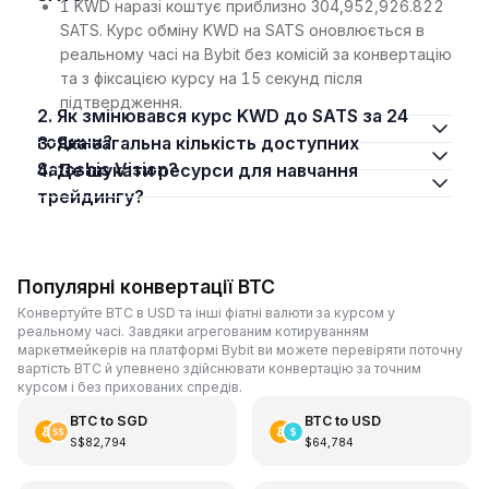
1 KWD наразі коштує приблизно 304,952,926.822
SATS. Курс обміну KWD на SATS оновлюється в
реальному часі на Bybit без комісій за конвертацію
та з фіксацією курсу на 15 секунд після
підтвердження.
2. Як змінювався курс KWD до SATS за 24
години?
3. Яка загальна кількість доступних
Satoshis Vision?
4. Де шукати ресурси для навчання
трейдингу?
Популярні конвертації BTC
Конвертуйте BTC в USD та інші фіатні валюти за курсом у
реальному часі. Завдяки агрегованим котируванням
маркетмейкерів на платформі Bybit ви можете перевіряти поточну
вартість BTC й упевнено здійснювати конвертацію за точним
курсом і без прихованих спредів.
BTC
to
SGD
BTC
to
USD
S$82,794
$64,784