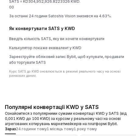
SATS = KD304,952,926.8223326 KWD.
0
0
За останні 24 години Satoshis Vision знизився на 4.63%.
Як конвертувати SATS у KWD
Введіть кількість SATS, яку ви хочете конвертувати
Калькулятор покаже еквівалент у KWD
Зареєструйте обліковий запис Bybit, щоб купувати, продавати
або торгувати SATS
Курс SATS до KWD оновлюється в режимі реального часу на основі
ринкових даних.
Популярні конвертації KWD у SATS
Ознайомтеся з популярними сумами конвертації KWD у SATS (від
0,001 KWD до 100 KWD) за курсом у реальному часі на основі
агрегованих котирувань маркетмейкерів на платформі Bybit.
Зараз
24 години тому
1 місяць тому
1 року тому