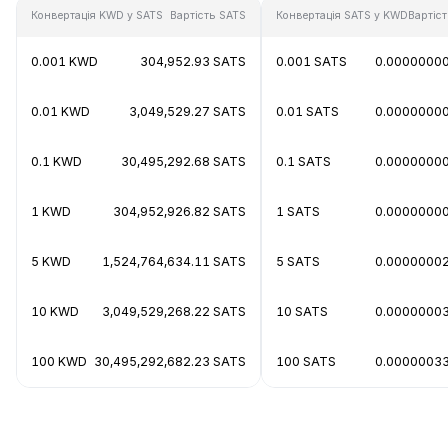
Конвертація KWD у SATS
Вартість SATS
Конвертація SATS у KWD
Вартіс
0.001 KWD
304,952.93 SATS
0.001 SATS
0.0000000
0.01 KWD
3,049,529.27 SATS
0.01 SATS
0.0000000
0.1 KWD
30,495,292.68 SATS
0.1 SATS
0.0000000
1 KWD
304,952,926.82 SATS
1 SATS
0.0000000
5 KWD
1,524,764,634.11 SATS
5 SATS
0.0000000
10 KWD
3,049,529,268.22 SATS
10 SATS
0.0000000
100 KWD
30,495,292,682.23 SATS
100 SATS
0.0000003