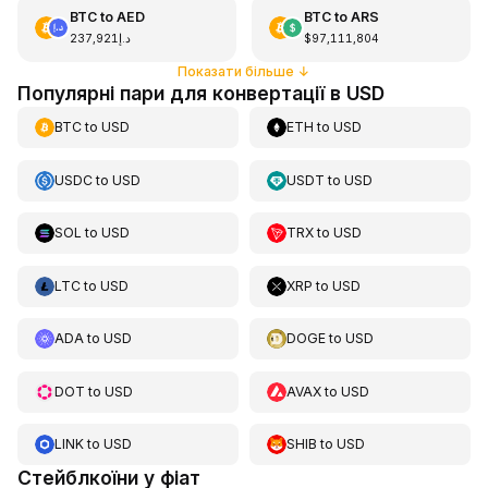
BTC
to
AED
BTC
to
ARS
د.إ237,921
$97,111,804
Показати більше
↓
Популярні пари для конвертації в USD
BTC
to
USD
ETH
to
USD
USDC
to
USD
USDT
to
USD
SOL
to
USD
TRX
to
USD
LTC
to
USD
XRP
to
USD
ADA
to
USD
DOGE
to
USD
DOT
to
USD
AVAX
to
USD
LINK
to
USD
SHIB
to
USD
Стейблкоїни у фіат