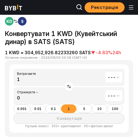
Реєстрація
Головна
Кувейтський динар(KWD) to Satoshis Vision(SATS)
$
Конвертувати 1 KWD (Кувейтський
динар) в SATS (SATS)
1 KWD ≈ 304,952,926.82233260 SATS
▼
-4.63%
24h
Останнє оновлення
：
2026/08/09 09:08
(
GMT+0
)
Витрачаєте
---
Отримуєте ~
---
0.001
0.01
0.1
1
5
10
100
Конвертація
Нульові комісії · 350+ криптовалют · 40+ фіатних валют