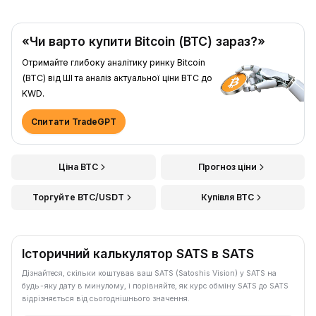
«Чи варто купити Bitcoin (BTC) зараз?»
Отримайте глибоку аналітику ринку Bitcoin
(BTC) від ШІ та аналіз актуальної ціни BTC до
KWD.
Спитати TradeGPT
Ціна BTC
Прогноз ціни
Торгуйте BTC/USDT
Купівля BTC
Історичний калькулятор SATS в SATS
Дізнайтеся, скільки коштував ваш SATS (Satoshis Vision) у SATS на
будь-яку дату в минулому, і порівняйте, як курс обміну SATS до SATS
відрізняється від сьогоднішнього значення.