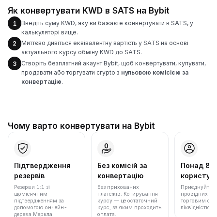
Як конвертувати KWD в SATS на Bybit
Введіть суму KWD, яку ви бажаєте конвертувати в SATS, у
1
калькуляторі вище.
Миттєво дивіться еквівалентну вартість у SATS на основі
2
актуального курсу обміну KWD до SATS.
Створіть безплатний акаунт Bybit, щоб конвертувати, купувати,
3
продавати або торгувати crypto з
нульовою комісією за
конвертацію
.
Чому варто конвертувати на Bybit
Підтвердження
Без комісій за
Понад 86
резервів
конвертацію
користува
Резерви 1:1 зі
Без прихованих
Приєднуйтеся 
щомісячним
платежів. Котирування
провідних бір
підтвердженням за
курсу — це остаточний
торговим обс
допомогою ончейн-
курс, за яким проходить
ліквідністю.
дерева Меркла.
оплата.