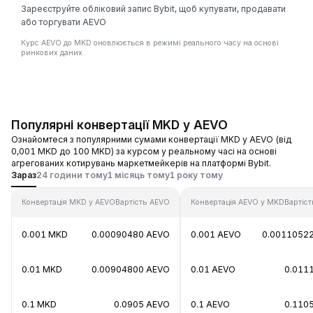
Зареєструйте обліковий запис Bybit, щоб купувати, продавати
або торгувати AEVO
Курс AEVO до MKD оновлюється в режимі реального часу на основі
ринкових даних.
Популярні конвертації MKD у AEVO
Ознайомтеся з популярними сумами конвертації MKD у AEVO (від
0,001 MKD до 100 MKD) за курсом у реальному часі на основі
агрегованих котирувань маркетмейкерів на платформі Bybit.
Зараз
24 години тому
1 місяць тому
1 року тому
Конвертація MKD у AEVO
Вартість AEVO
Конвертація AEVO у MKD
Вартіс
0.001 MKD
0.00090480 AEVO
0.001 AEVO
0.0011052
0.01 MKD
0.00904800 AEVO
0.01 AEVO
0.011
0.1 MKD
0.0905 AEVO
0.1 AEVO
0.110