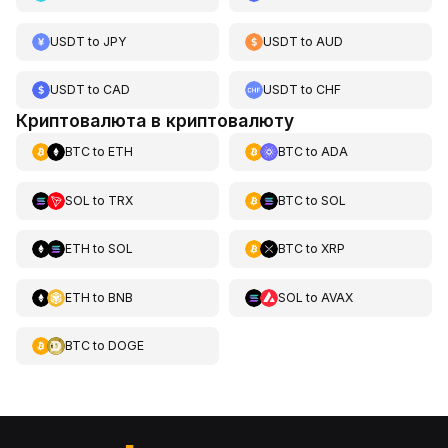
USDT
to
JPY
USDT
to
AUD
USDT
to
CAD
USDT
to
CHF
Криптовалюта в криптовалюту
BTC
to
ETH
BTC
to
ADA
SOL
to
TRX
BTC
to
SOL
ETH
to
SOL
BTC
to
XRP
ETH
to
BNB
SOL
to
AVAX
BTC
to
DOGE