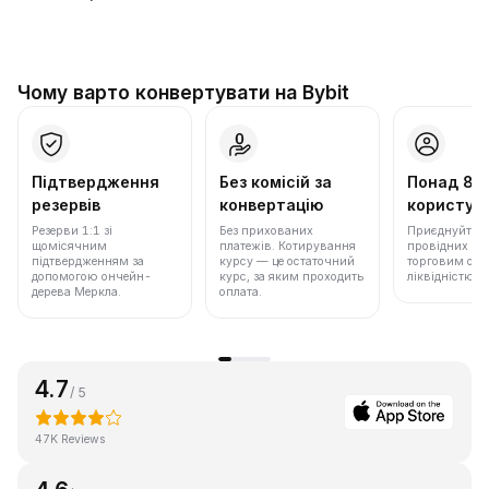
Чому варто конвертувати на Bybit
Підтвердження
Без комісій за
Понад 86
резервів
конвертацію
користува
Резерви 1:1 зі
Без прихованих
Приєднуйтеся 
щомісячним
платежів. Котирування
провідних бір
підтвердженням за
курсу — це остаточний
торговим обс
допомогою ончейн-
курс, за яким проходить
ліквідністю.
дерева Меркла.
оплата.
4.7
/ 5
47K Reviews