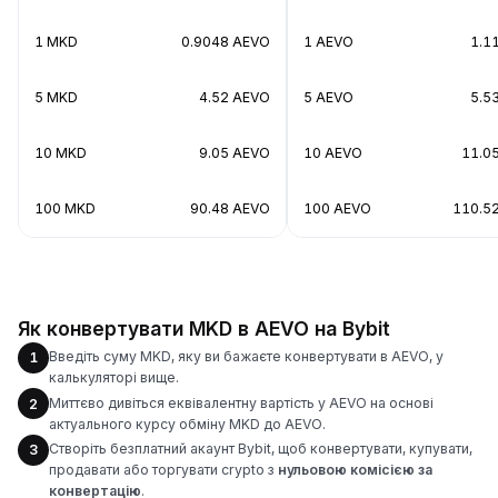
1 MKD
0.9048 AEVO
1 AEVO
1.1
5 MKD
4.52 AEVO
5 AEVO
5.5
10 MKD
9.05 AEVO
10 AEVO
11.0
100 MKD
90.48 AEVO
100 AEVO
110.5
Як конвертувати MKD в AEVO на Bybit
Введіть суму MKD, яку ви бажаєте конвертувати в AEVO, у
1
калькуляторі вище.
Миттєво дивіться еквівалентну вартість у AEVO на основі
2
актуального курсу обміну MKD до AEVO.
Створіть безплатний акаунт Bybit, щоб конвертувати, купувати,
3
продавати або торгувати crypto з
нульовою комісією за
конвертацію
.