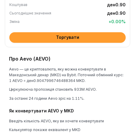
ден0.90
Коштував
ден0.90
Сьогоднішнє значення
+
0.00
%
Зміна
Торгувати
Про Aevo (AEVO)
Aevo — це криптовалюта, яку можна конвертувати в
Македонський денар (MKD) на Bybit. Поточний обмінний курс:
1 AEVO = ден0.9047996746488364 MKD.
Циркулююча пропозиція становить 933M AEVO.
За останні 24 години Aevo зріс на 1.11%.
Як конвертувати AEVO у MKD
Введіть кількість AEVO, яку ви хочете конвертувати
Калькулятор покаже еквівалент у MKD