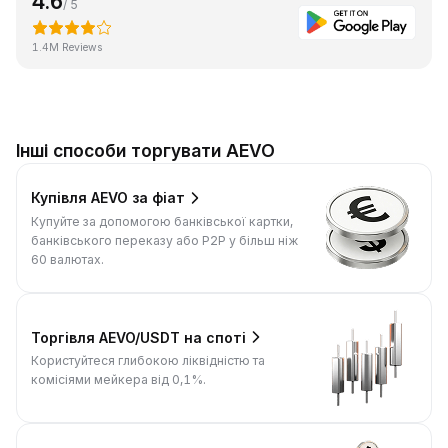
4.6
/ 5
1.4M Reviews
Інші способи торгувати AEVO
Купівля AEVO за фіат
Купуйте за допомогою банківської картки,
банківського переказу або P2P у більш ніж
60 валютах.
Торгівля AEVO/USDT на споті
Користуйтеся глибокою ліквідністю та
комісіями мейкера від 0,1%.