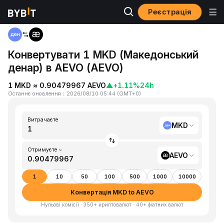
Реєстрація
Головна
MKD to AEVO
Конвертувати 1 MKD (Македонський
денар) в AEVO (AEVO)
1 MKD ≈ 0.90479967 AEVO
▲
+1.11%
24h
Останнє оновлення
：
2026/08/10 05:44
(
GMT+0
)
Витрачаєте
MKD
Отримуєте ~
AEVO
1
10
50
100
500
1000
10000
Конвертація MKD to AEVO
Нульові комісії · 350+ криптовалют · 40+ фіатних валют