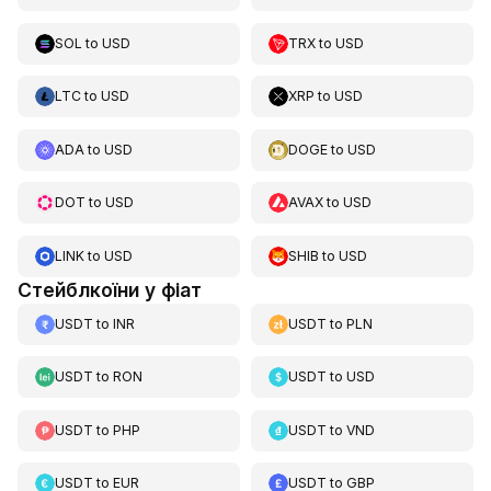
SOL
to
USD
TRX
to
USD
LTC
to
USD
XRP
to
USD
ADA
to
USD
DOGE
to
USD
DOT
to
USD
AVAX
to
USD
LINK
to
USD
SHIB
to
USD
Стейблкоїни у фіат
USDT
to
INR
USDT
to
PLN
USDT
to
RON
USDT
to
USD
USDT
to
PHP
USDT
to
VND
USDT
to
EUR
USDT
to
GBP