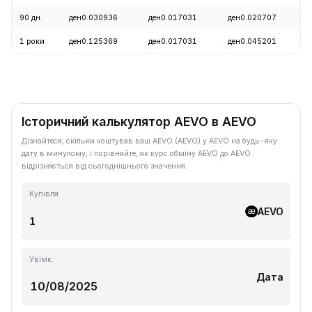
90 дн.
ден0.030936
ден0.017031
ден0.020707
+
1 роки
ден0.125369
ден0.017031
ден0.045201
-
Історичний калькулятор AEVO в AEVO
Дізнайтеся, скільки коштував ваш AEVO (AEVO) у AEVO на будь-яку
дату в минулому, і порівняйте, як курс обміну AEVO до AEVO
відрізняється від сьогоднішнього значення.
Купівля
AEVO
Увімк.
Дата