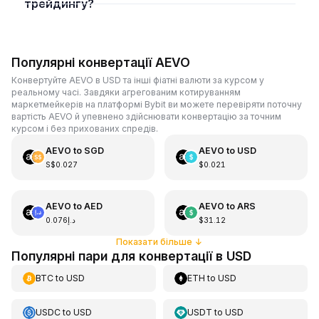
трейдингу?
Популярні конвертації AEVO
Конвертуйте AEVO в USD та інші фіатні валюти за курсом у
реальному часі. Завдяки агрегованим котируванням
маркетмейкерів на платформі Bybit ви можете перевіряти поточну
вартість AEVO й упевнено здійснювати конвертацію за точним
курсом і без прихованих спредів.
AEVO
to
SGD
AEVO
to
USD
S$0.027
$0.021
AEVO
to
AED
AEVO
to
ARS
د.إ0.076
$31.12
Показати більше
↓
Популярні пари для конвертації в USD
BTC
to
USD
ETH
to
USD
USDC
to
USD
USDT
to
USD