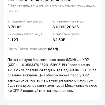
$
0.05645196630437508
*Нижченаведені дані показують ринкову інформацію
про eth
Історичний максимум
Історичний мінімум
$
70.42
$
0.03320635
Ринкова капіталізація
Кількість в обігу
1.12T
62.53B
Fiat to Token Read More
:
(MXN)
Поточний курс Мексиканське песо (MXN) до XRP
(XRP) — 0.05633702629153895. Він Зростання на
+2.98% за останні 24 години та Падіння на -5.15% за
останній тиждень. Ціна Мексиканське песо у XRP
завжди оновлюється в режимі реального часу, тож
будьте в курсі останніх змін курсу Мексиканське песо
до XRP й користуйтеся нашим сервісом.