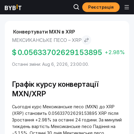
Реєстрація
Ринки
Ціна XRP XRP
Мексиканське песо to XRP
Конвертувати MXN в XRP
МЕКСИКАНСЬКЕ ПЕСО – XRP
$
0.05633702629153895
+2.98%
Останні зміни: Aug 6, 2026, 23:00:00.
Графік курсу конвертації
MXN/XRP
Сьогодні курс Мексиканське песо (MXN) до XRP
(XRP) становить 0.05633702629153895 XRP після
Зростання +2.98% за останні 24 години. За минулий
тиждень вартість Мексиканське песо Падіння на
-5.15%. Останні 30 днів Мексиканське песо