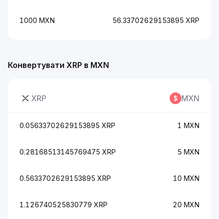
1000 MXN
56.33702629153895 XRP
Конвертувати XRP в MXN
XRP
MXN
0.05633702629153895 XRP
1 MXN
0.28168513145769475 XRP
5 MXN
0.5633702629153895 XRP
10 MXN
1.126740525830779 XRP
20 MXN