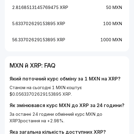
2.8168513145769475 XRP
50 MXN
5.633702629153895 XRP
100 MXN
56.33702629153895 XRP
1000 MXN
MXN
й
XRP
: FAQ
Який поточний курс обміну за 1
MXN
на
XRP
?
Станом на сьогодні 1 MXN коштує
$0.05633702629153895 XRP.
Як змінювався курс
MXN
до
XRP
за 24 години?
За останні 24 години обмінний курс MXN до
XRPЗростання на +2.98%.
Яка загальна кількість доступних
XRP
?