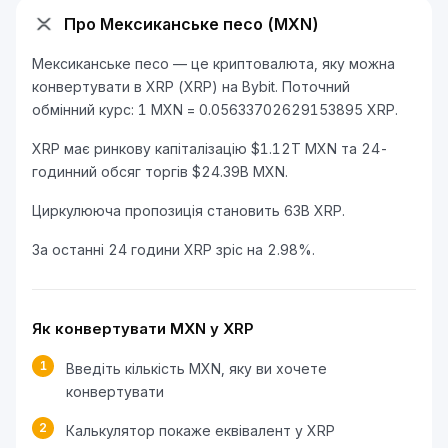
Про Мексиканське песо (MXN)
Мексиканське песо — це криптовалюта, яку можна
конвертувати в XRP (XRP) на Bybit. Поточний
обмінний курс: 1 MXN = 0.05633702629153895 XRP.
XRP має ринкову капіталізацію $1.12T MXN та 24-
годинний обсяг торгів $24.39B MXN.
Циркулююча пропозиція становить 63B XRP.
За останні 24 години XRP зріс на 2.98%.
Як конвертувати MXN у XRP
1
Введіть кількість MXN, яку ви хочете
конвертувати
2
Калькулятор покаже еквівалент у XRP