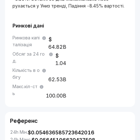
рухається у Униз тренді, Падіння -8.45% вартості.
Ринкові дані
Ринкова капі
талізація
64.82B
Обсяг за 24 го
д.
1.04
Кількість в о
бігу
62.53B
Макс.кіл-ст
ь
100.00B
Референс
24h Мін.
$
0.054636585723642016
24h Макс.