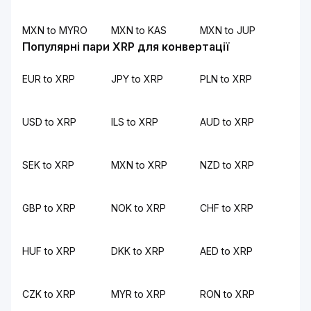
MXN to MYRO
MXN to KAS
MXN to JUP
Популярні пари XRP для конвертації
EUR to XRP
JPY to XRP
PLN to XRP
USD to XRP
ILS to XRP
AUD to XRP
SEK to XRP
MXN to XRP
NZD to XRP
GBP to XRP
NOK to XRP
CHF to XRP
HUF to XRP
DKK to XRP
AED to XRP
CZK to XRP
MYR to XRP
RON to XRP