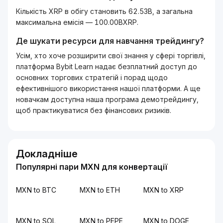
Кількість XRP в обігу становить 62.53B, а загальна
максимальна емісія — 100.00BXRP.
Де шукати ресурси для навчання трейдингу?
Усім, хто хоче розширити свої знання у сфері торгівлі,
платформа Bybit Learn надає безплатний доступ до
основних торгових стратегій і порад щодо
ефективнішого використання нашої платформи. А ще
новачкам доступна наша програма демотрейдингу,
щоб практикуватися без фінансових ризиків.
Докладніше
Популярні пари MXN для конвертації
MXN to BTC
MXN to ETH
MXN to XRP
MXN to SOL
MXN to PEPE
MXN to DOGE