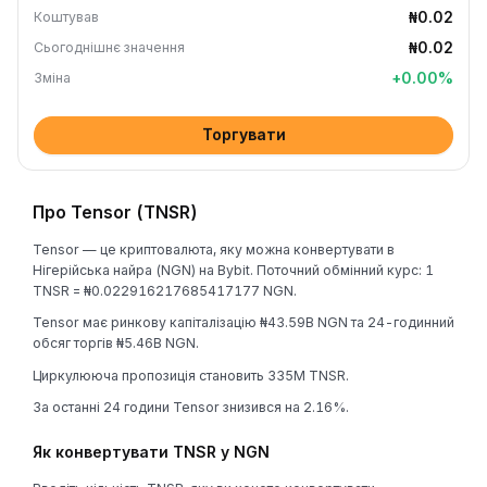
₦0.02
Коштував
₦0.02
Сьогоднішнє значення
+
0.00
%
Зміна
Торгувати
Про Tensor (TNSR)
Tensor — це криптовалюта, яку можна конвертувати в
Нігерійська найра (NGN) на Bybit. Поточний обмінний курс: 1
TNSR = ₦0.022916217685417177 NGN.
Tensor має ринкову капіталізацію ₦43.59B NGN та 24-годинний
обсяг торгів ₦5.46B NGN.
Циркулююча пропозиція становить 335M TNSR.
За останні 24 години Tensor знизився на 2.16%.
Як конвертувати TNSR у NGN