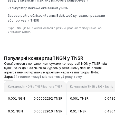
Введіть кількість TNSR, яку ви хочете конвертувати
Калькулятор покаже еквівалент у NGN
Зареєструйте обліковий запис Bybit, щоб купувати, продавати
або торгувати TNSR
Курс TNSR до NGN оновлюється в режимі реального часу на основі
ринкових даних.
Популярні конвертації NGN у TNSR
Ознайомтеся з популярними сумами конвертації NGN у TNSR (від
0,001 NGN до 100 NGN) за курсом у реальному часі на основі
агрегованих котирувань маркетмейкерів на платформі Bybit.
Зараз
24 години тому
1 місяць тому
1 року тому
Конвертація NGN у TNSR
Вартість TNSR
Конвертація TNSR у NGN
Вартіс
0.001 NGN
0.00002292 TNSR
0.001 TNSR
0.043
0.01 NGN
0.00022916 TNSR
0.01 TNSR
0.436