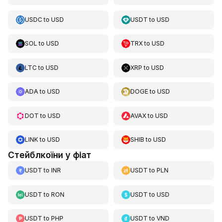
USDC
to
USD
USDT
to
USD
SOL
to
USD
TRX
to
USD
LTC
to
USD
XRP
to
USD
ADA
to
USD
DOGE
to
USD
DOT
to
USD
AVAX
to
USD
LINK
to
USD
SHIB
to
USD
Стейблкоїни у фіат
USDT
to
INR
USDT
to
PLN
USDT
to
RON
USDT
to
USD
USDT
to
PHP
USDT
to
VND