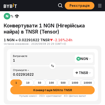
Реєстрація
Головна
NGN to TNSR
Конвертувати 1 NGN (Нігерійська
найра) в TNSR (Tensor)
1 NGN ≈ 0.02291622 TNSR
▼
-2.16%
24h
Останнє оновлення
：
2026/08/08 20:29
(
GMT+0
)
Витрачаєте
NGN
Отримуєте ~
TNSR
1
10
50
100
500
1000
10000
Конвертація NGN to TNSR
Нульові комісії · 350+ криптовалют · 40+ фіатних валют