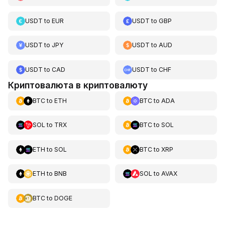
USDT
to
EUR
USDT
to
GBP
USDT
to
JPY
USDT
to
AUD
USDT
to
CAD
USDT
to
CHF
Криптовалюта в криптовалюту
BTC
to
ETH
BTC
to
ADA
SOL
to
TRX
BTC
to
SOL
ETH
to
SOL
BTC
to
XRP
ETH
to
BNB
SOL
to
AVAX
BTC
to
DOGE