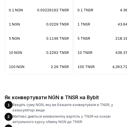
0.1 NGN
0.00229162 TNSR
0.1 TNSR
4.3
1 NGN
0.0229 TNSR
1 TNSR
43.6
5 NGN
0.1146 TNSR
5 TNSR
218.1
10 NGN
0.2292 TNSR
10 TNSR
436.3
100 NGN
2.29 TNSR
100 TNSR
4,363.7
Як конвертувати NGN в TNSR на Bybit
Введіть суму NGN, яку ви бажаєте конвертувати в TNSR, у
1
калькуляторі вище.
Миттєво дивіться еквівалентну вартість у TNSR на основі
2
актуального курсу обміну NGN до TNSR.