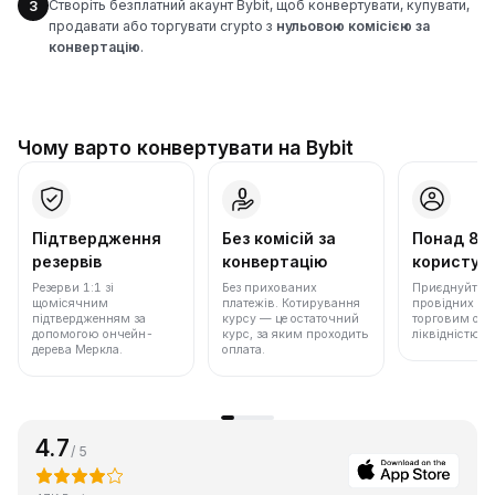
Створіть безплатний акаунт Bybit, щоб конвертувати, купувати,
3
продавати або торгувати crypto з
нульовою комісією за
конвертацію
.
Чому варто конвертувати на Bybit
Підтвердження
Без комісій за
Понад 86
резервів
конвертацію
користува
Резерви 1:1 зі
Без прихованих
Приєднуйтеся 
щомісячним
платежів. Котирування
провідних бір
підтвердженням за
курсу — це остаточний
торговим обс
допомогою ончейн-
курс, за яким проходить
ліквідністю.
дерева Меркла.
оплата.
4.7
/ 5