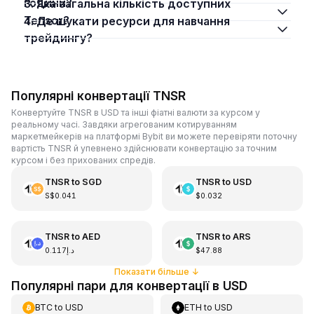
години?
3. Яка загальна кількість доступних
Tensor?
4. Де шукати ресурси для навчання
трейдингу?
Популярні конвертації TNSR
Конвертуйте TNSR в USD та інші фіатні валюти за курсом у
реальному часі. Завдяки агрегованим котируванням
маркетмейкерів на платформі Bybit ви можете перевіряти поточну
вартість TNSR й упевнено здійснювати конвертацію за точним
курсом і без прихованих спредів.
TNSR
to
SGD
TNSR
to
USD
S$0.041
$0.032
TNSR
to
AED
TNSR
to
ARS
د.إ0.117
$47.88
Показати більше
↓
Популярні пари для конвертації в USD
BTC
to
USD
ETH
to
USD