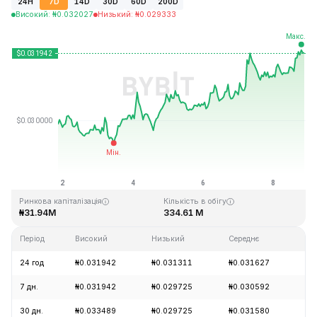
24H
7D
14D
30D
60D
200D
Високий
:
₦
0.032027
Низький
:
₦
0.029333
Останнє оновлення: 2026-08-08, 20:29 GMT+0
Історичний максимум
Історичний мінімум
₦2.23
₦0.027329
Ринкова капіталізація
Кількість в обігу
₦31.94M
334.61 M
Період
Високий
Низький
Середнє
Зм
24 год
₦0.031942
₦0.031311
₦0.031627
+2
7 дн.
₦0.031942
₦0.029725
₦0.030592
+6
30 дн.
₦0.033489
₦0.029725
₦0.031580
-2