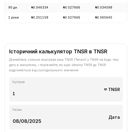
90 дн.
₦0.046334
₦0.027666
₦0.034098
+1
1 роки
₦0.251158
₦0.027666
₦0.065645
-7
Історичний калькулятор TNSR в TNSR
Дізнайтеся, скільки коштував ваш TNSR (Tensor) у TNSR на будь-яку
дату в минулому, і порівняйте, як курс обміну TNSR до TNSR
відрізняється від сьогоднішнього значення.
Купівля
TNSR
Увімк.
Дата