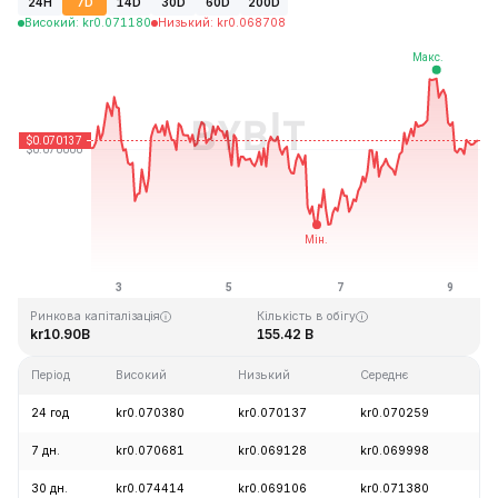
24H
7D
14D
30D
60D
200D
Високий
:
kr
0.071180
Низький
:
kr
0.068708
Останнє оновлення: 2026-08-09, 11:32 GMT+0
Історичний максимум
Історичний мінімум
kr0.731578
kr0.000087
Ринкова капіталізація
Кількість в обігу
kr10.90B
155.42 B
Період
Високий
Низький
Середнє
Зм
24 год
kr0.070380
kr0.070137
kr0.070259
-
7 дн.
kr0.070681
kr0.069128
kr0.069998
+
30 дн.
kr0.074414
kr0.069106
kr0.071380
-