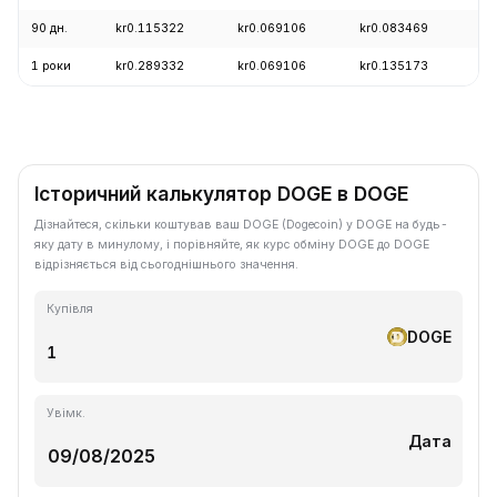
90 дн.
kr0.115322
kr0.069106
kr0.083469
-
1 роки
kr0.289332
kr0.069106
kr0.135173
-
Історичний калькулятор DOGE в DOGE
Дізнайтеся, скільки коштував ваш DOGE (Dogecoin) у DOGE на будь-
яку дату в минулому, і порівняйте, як курс обміну DOGE до DOGE
відрізняється від сьогоднішнього значення.
Купівля
DOGE
Увімк.
Дата