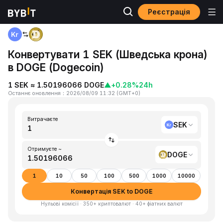
Реєстрація
Головна
SEK to DOGE
Конвертувати 1 SEK (Шведська крона)
в DOGE (Dogecoin)
1 SEK ≈ 1.50196066 DOGE
▲
+0.28%
24h
Останнє оновлення
：
2026/08/09 11:32
(
GMT+0
)
Витрачаєте
SEK
Отримуєте ~
DOGE
1
10
50
100
500
1000
10000
Конвертація SEK to DOGE
Нульові комісії · 350+ криптовалют · 40+ фіатних валют