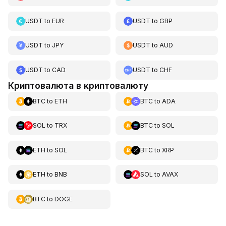
USDT
to
EUR
USDT
to
GBP
USDT
to
JPY
USDT
to
AUD
USDT
to
CAD
USDT
to
CHF
Криптовалюта в криптовалюту
BTC
to
ETH
BTC
to
ADA
SOL
to
TRX
BTC
to
SOL
ETH
to
SOL
BTC
to
XRP
ETH
to
BNB
SOL
to
AVAX
BTC
to
DOGE