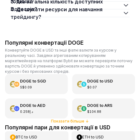
години?
3. Яка загальна кількість доступних
Dogecoin?
4. Де шукати ресурси для навчання
трейдингу?
Популярні конвертації DOGE
Конвертуйте DOGE в USD та інші фіатні валюти за курсом у
реальному часі. Завдяки агрегованим котируванням
маркетмейкерів на платформі Bybit ви можете перевіряти поточну
вартість DOGE й упевнено здійснювати конвертацію за точним
курсом і без прихованих спредів.
DOGE
to
SGD
DOGE
to
USD
S$0.09
$0.07
DOGE
to
AED
DOGE
to
ARS
د.إ0.258
$104.88
Показати більше
↓
Популярні пари для конвертації в USD
BTC
to
USD
ETH
to
USD