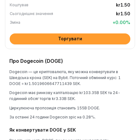
kr1.50
Коштував
kr1.50
Сьогоднішнє значення
+
0.00
%
Зміна
Торгувати
Про Dogecoin (DOGE)
Dogecoin — це криптовалюта, яку можна конвертувати в
Шведська крона (SEK) на Bybit. Поточний обмінний курс: 1
DOGE = kr1.5019606647711439 SEK.
Dogecoin має ринкову капіталізацію kr103.35B SEK та 24-
годинний обсяг торгів kr3.33B SEK.
Циркулююча пропозиція становить 155B DOGE.
За останні 24 години Dogecoin зріс на 0.28%.
Як конвертувати DOGE у SEK