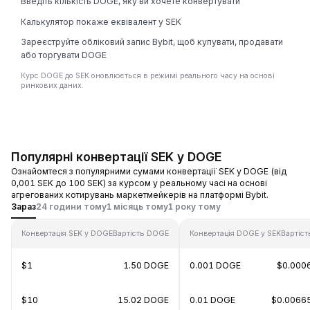
Введіть кількість DOGE, яку ви хочете конвертувати
Калькулятор покаже еквівалент у SEK
Зареєструйте обліковий запис Bybit, щоб купувати, продавати
або торгувати DOGE
Курс DOGE до SEK оновлюється в режимі реального часу на основі
ринкових даних.
Популярні конвертації SEK у DOGE
Ознайомтеся з популярними сумами конвертації SEK у DOGE (від
0,001 SEK до 100 SEK) за курсом у реальному часі на основі
агрегованих котирувань маркетмейкерів на платформі Bybit.
Зараз
24 години тому
1 місяць тому
1 року тому
Конвертація SEK у DOGE
Вартість DOGE
Конвертація DOGE у SEK
Вартіст
$1
1.50 DOGE
0.001 DOGE
$0.000
$10
15.02 DOGE
0.01 DOGE
$0.0066