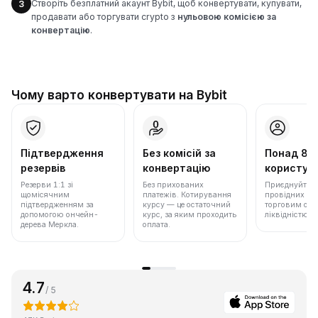
Створіть безплатний акаунт Bybit, щоб конвертувати, купувати,
3
продавати або торгувати crypto з
нульовою комісією за
конвертацію
.
Чому варто конвертувати на Bybit
Підтвердження
Без комісій за
Понад 86
резервів
конвертацію
користува
Резерви 1:1 зі
Без прихованих
Приєднуйтеся 
щомісячним
платежів. Котирування
провідних бір
підтвердженням за
курсу — це остаточний
торговим обс
допомогою ончейн-
курс, за яким проходить
ліквідністю.
дерева Меркла.
оплата.
4.7
/ 5