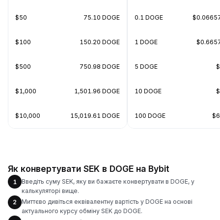
$50
75.10 DOGE
0.1 DOGE
$0.0665
$100
150.20 DOGE
1 DOGE
$0.665
$500
750.98 DOGE
5 DOGE
$
$1,000
1,501.96 DOGE
10 DOGE
$
$10,000
15,019.61 DOGE
100 DOGE
$6
Як конвертувати SEK в DOGE на Bybit
Введіть суму SEK, яку ви бажаєте конвертувати в DOGE, у
1
калькуляторі вище.
Миттєво дивіться еквівалентну вартість у DOGE на основі
2
актуального курсу обміну SEK до DOGE.