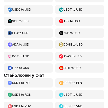
USDC
to
USD
USDT
to
USD
SOL
to
USD
TRX
to
USD
LTC
to
USD
XRP
to
USD
ADA
to
USD
DOGE
to
USD
DOT
to
USD
AVAX
to
USD
LINK
to
USD
SHIB
to
USD
Стейблкоїни у фіат
USDT
to
INR
USDT
to
PLN
USDT
to
RON
USDT
to
USD
USDT
to
PHP
USDT
to
VND