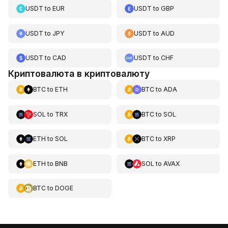
USDT
to
EUR
USDT
to
GBP
USDT
to
JPY
USDT
to
AUD
USDT
to
CAD
USDT
to
CHF
Криптовалюта в криптовалюту
BTC
to
ETH
BTC
to
ADA
SOL
to
TRX
BTC
to
SOL
ETH
to
SOL
BTC
to
XRP
ETH
to
BNB
SOL
to
AVAX
BTC
to
DOGE