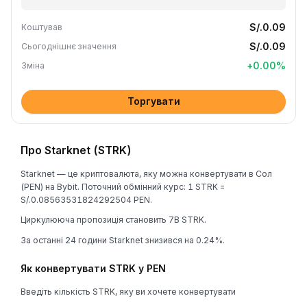
S/.0.09
Коштував
S/.0.09
Сьогоднішнє значення
+
0.00
%
Зміна
Торгувати
Про Starknet (STRK)
Starknet — це криптовалюта, яку можна конвертувати в Сол
(PEN) на Bybit. Поточний обмінний курс: 1 STRK =
S/.0.08563531824292504 PEN.
Циркулююча пропозиція становить 7B STRK.
За останні 24 години Starknet знизився на 0.24%.
Як конвертувати STRK у PEN
Введіть кількість STRK, яку ви хочете конвертувати