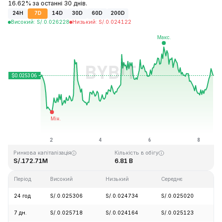
16.62% за останні 30 днів.
24H
7D
14D
30D
60D
200D
Високий
:
S/.
0.026228
Низький
:
S/.
0.024122
Останнє оновлення: 2026-08-08, 13:23 GMT+0
Історичний максимум
Історичний мінімум
S/.4.41
S/.0.023949
Ринкова капіталізація
Кількість в обігу
S/.172.71M
6.81 B
Період
Високий
Низький
Середнє
З
24 год
S/.0.025306
S/.0.024734
S/.0.025020
+
7 дн.
S/.0.025718
S/.0.024164
S/.0.025123
+