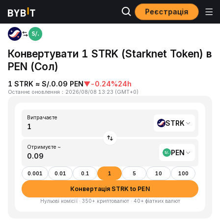
Реєстрація
Головна
STRK to PEN
Конвертувати 1 STRK (Starknet Token) в
PEN (Сол)
1 STRK ≈ S/.0.09 PEN
▼
-0.24%
24h
Останнє оновлення
：
2026/08/08 13:23
(
GMT+0
)
Витрачаєте
STRK
Отримуєте ~
PEN
0.001
0.01
0.1
1
5
10
100
Конвертація STRK to PEN
Нульові комісії · 350+ криптовалют · 40+ фіатних валют