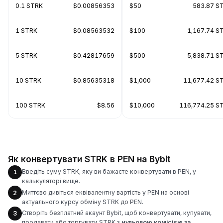
0.1 STRK
$0.00856353
$50
583.87 S
1 STRK
$0.08563532
$100
1,167.74 S
5 STRK
$0.42817659
$500
5,838.71 S
10 STRK
$0.85635318
$1,000
11,677.42 S
100 STRK
$8.56
$10,000
116,774.25 S
Як конвертувати STRK в PEN на Bybit
Введіть суму STRK, яку ви бажаєте конвертувати в PEN, у
1
калькуляторі вище.
Миттєво дивіться еквівалентну вартість у PEN на основі
2
актуального курсу обміну STRK до PEN.
Створіть безплатний акаунт Bybit, щоб конвертувати, купувати,
3
продавати або торгувати STRK з
нульовою комісією за