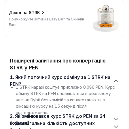
Дохід на STRK
Примножуйте активи з Easy Earn та Ончейн
Earn.
Поширені запитання про конвертацію
STRK у PEN
1. Який поточний курс обміну за 1 STRK на
PEN?
1 STRK наразі коштує приблизно 0.086 PEN. Курс
обміну STRK на PEN оновлюється в реальному
часі на Bybit без комісій за конвертацію та з
фіксацією курсу на 15 секунд після
підтвердження.
2. Як змінювався курс STRK до PEN за 24
години?
3. Яка загальна кількість доступних