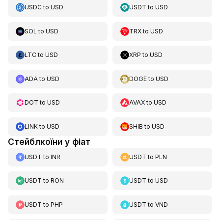
USDC
to
USD
USDT
to
USD
SOL
to
USD
TRX
to
USD
LTC
to
USD
XRP
to
USD
ADA
to
USD
DOGE
to
USD
DOT
to
USD
AVAX
to
USD
LINK
to
USD
SHIB
to
USD
Стейблкоїни у фіат
USDT
to
INR
USDT
to
PLN
USDT
to
RON
USDT
to
USD
USDT
to
PHP
USDT
to
VND