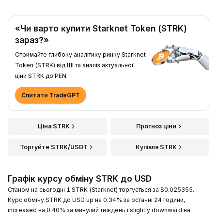
«Чи варто купити Starknet Token (STRK)
зараз?»
Отримайте глибоку аналітику ринку Starknet
Token (STRK) від ШІ та аналіз актуальної
ціни STRK до PEN.
Спитати TradeGPT
Ціна STRK
Прогноз ціни
Торгуйте STRK/USDT
Купівля STRK
Графік курсу обміну STRK до USD
Станом на сьогодні 1 STRK (Starknet) торгується за $0.025355.
Курс обміну STRK до USD up на 0.34% за останні 24 години,
increased на 0.40% за минулий тиждень і slightly downward на