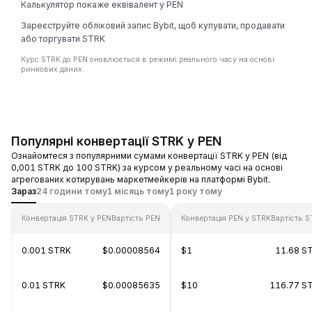
Калькулятор покаже еквівалент у PEN
Зареєструйте обліковий запис Bybit, щоб купувати, продавати
або торгувати STRK
Курс STRK до PEN оновлюється в режимі реального часу на основі
ринкових даних.
Популярні конвертації STRK у PEN
Ознайомтеся з популярними сумами конвертації STRK у PEN (від
0,001 STRK до 100 STRK) за курсом у реальному часі на основі
агрегованих котирувань маркетмейкерів на платформі Bybit.
Зараз
24 години тому
1 місяць тому
1 року тому
Конвертація STRK у PEN
Вартість PEN
Конвертація PEN у STRK
Вартість 
0.001 STRK
$0.00008564
$1
11.68 S
0.01 STRK
$0.00085635
$10
116.77 S