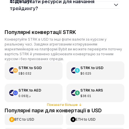
Starknet?
4. Де шукати ресурси для навчання
трейдингу?
Популярні конвертації STRK
Конвертуйте STRK в USD та інші фіатні валюти за курсом у
реальному часі. Завдяки агрегованим котируванням
маркетмейкерів на платформі Bybit ви можете перевіряти поточну
вартість STRK й упевнено здійснювати конвертацію за точним
курсом і без прихованих спредів.
STRK
to
SGD
STRK
to
USD
S$0.032
$0.025
STRK
to
AED
STRK
to
ARS
د.إ0.093
$38.01
Показати більше
↓
Популярні пари для конвертації в USD
BTC
to
USD
ETH
to
USD