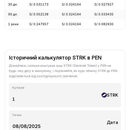
30 дн.
S/.0.031173
S/.0.024164
S/.0.027927
-
90 дн.
S/.0.052138
S/.0.024164
S/.0.033430
-
1 роки
S/.0.247957
S/.0.024164
S/.0.082930
-
Історичний калькулятор STRK в PEN
Дізнайтеся, скільки коштував ваш STRK (Starknet Token) у PEN на
будь-яку дату в минулому, і порівняйте, як курс обміну STRK до PEN
відрізняється від сьогоднішнього значення.
Купівля
STRK
Увімк.
Дата