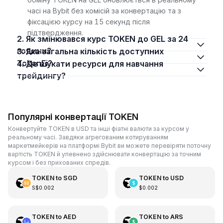
часі на Bybit без комісій за конвертацію та з
фіксацією курсу на 15 секунд після
підтвердження.
2. Як змінювався курс TOKEN до GEL за 24
години?
3. Яка загальна кількість доступних
TokenFi?
4. Де шукати ресурси для навчання
трейдингу?
Популярні конвертації TOKEN
Конвертуйте TOKEN в USD та інші фіатні валюти за курсом у
реальному часі. Завдяки агрегованим котируванням
маркетмейкерів на платформі Bybit ви можете перевіряти поточну
вартість TOKEN й упевнено здійснювати конвертацію за точним
курсом і без прихованих спредів.
TOKEN
to
SGD
TOKEN
to
USD
S$0.002
$0.002
TOKEN
to
AED
TOKEN
to
ARS