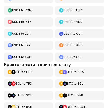
USDT
to
RON
USDT
to
USD
USDT
to
PHP
USDT
to
VND
USDT
to
EUR
USDT
to
GBP
USDT
to
JPY
USDT
to
AUD
USDT
to
CAD
USDT
to
CHF
Криптовалюта в криптовалюту
BTC
to
ETH
BTC
to
ADA
SOL
to
TRX
BTC
to
SOL
ETH
to
SOL
BTC
to
XRP
ETH
to
BNB
SOL
to
AVAX