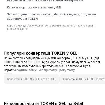
Введіть кількість TOKEN, яку ви хочете конвертувати
Калькулятор покаже еквівалент у GEL
Зареєструйте обліковий запис Bybit, щоб купувати, продавати
або торгувати TOKEN
Курс TOKEN до GEL оновлюється в режимі реального часу на основі
ринкових даних.
Популярні конвертації TOKEN у GEL
Ознайомтеся з популярними сумами конвертації TOKEN у GEL (від
0,001 TOKEN до 100 TOKEN) за курсом у реальному часі на основі
агрегованих котирувань маркетмейкерів на платформі Bybit.
Зараз
24 години тому
1 місяць тому
1 року тому
Конвертація TOKEN у GEL
Вартість GEL
Конвертація GEL у TOKEN
Вартіс
Як конвертувати TOKEN в GEL на Bybit