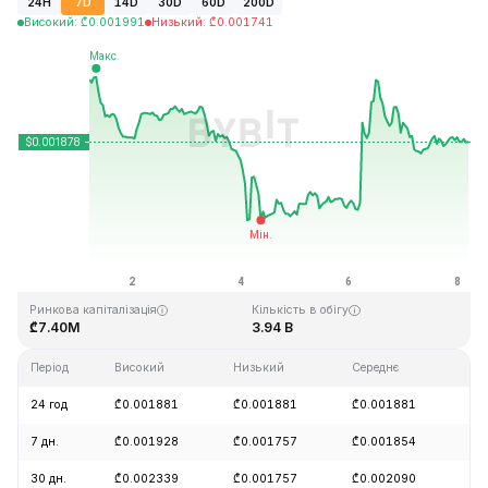
24H
7D
14D
30D
60D
200D
Високий
:
₾
0.001991
Низький
:
₾
0.001741
Останнє оновлення: 2026-08-08, 04:43 GMT+0
Історичний максимум
Історичний мінімум
₾0.243269
₾0.000050
Ринкова капіталізація
Кількість в обігу
₾7.40M
3.94 B
Період
Високий
Низький
Середнє
Зм
24 год
₾0.001881
₾0.001881
₾0.001881
+0
7 дн.
₾0.001928
₾0.001757
₾0.001854
-4
30 дн.
₾0.002339
₾0.001757
₾0.002090
-1