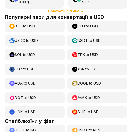
د.إ0.007
$2.81
Показати більше
↓
Популярні пари для конвертації в USD
BTC
to
USD
ETH
to
USD
USDC
to
USD
USDT
to
USD
SOL
to
USD
TRX
to
USD
LTC
to
USD
XRP
to
USD
ADA
to
USD
DOGE
to
USD
DOT
to
USD
AVAX
to
USD
LINK
to
USD
SHIB
to
USD
Стейблкоїни у фіат
USDT
to
INR
USDT
to
PLN