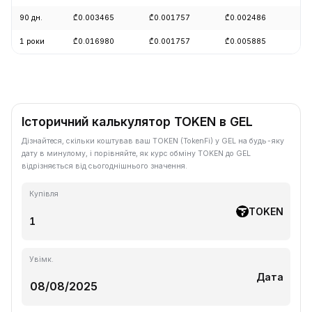
90 дн.
₾0.003465
₾0.001757
₾0.002486
-3
1 роки
₾0.016980
₾0.001757
₾0.005885
-8
Історичний калькулятор TOKEN в GEL
Дізнайтеся, скільки коштував ваш TOKEN (TokenFi) у GEL на будь-яку
дату в минулому, і порівняйте, як курс обміну TOKEN до GEL
відрізняється від сьогоднішнього значення.
Купівля
TOKEN
Увімк.
Дата