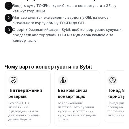
Введіть суму TOKEN, яку ви бажаєте конвертувати в GEL, у
1
калькуляторі вище.
Миттєво дивіться еквівалентну вартість у GEL на основі
2
актуального курсу обміну TOKEN до GEL.
Створіть безплатний акаунт Bybit, щоб конвертувати, купувати,
3
продавати або торгувати TOKEN з
нульовою комісією за
конвертацію
.
Чому варто конвертувати на Bybit
Підтвердження
Без комісій за
Понад 86
резервів
конвертацію
користува
Резерви 1:1 зі
Без прихованих
Приєднуйтеся 
щомісячним
платежів. Котирування
провідних бір
підтвердженням за
курсу — це остаточний
торговим обс
допомогою ончейн-
курс, за яким проходить
ліквідністю.
дерева Меркла.
оплата.