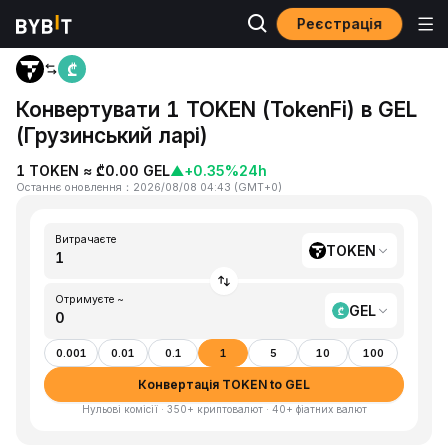
Реєстрація
Головна
TOKEN to GEL
Конвертувати 1 TOKEN (TokenFi) в GEL
(Грузинський ларі)
1 TOKEN ≈ ₾0.00 GEL
▲
+0.35%
24h
Останнє оновлення
：
2026/08/08 04:43
(
GMT+0
)
Витрачаєте
TOKEN
Отримуєте ~
GEL
0.001
0.01
0.1
1
5
10
100
Конвертація TOKEN to GEL
Нульові комісії · 350+ криптовалют · 40+ фіатних валют