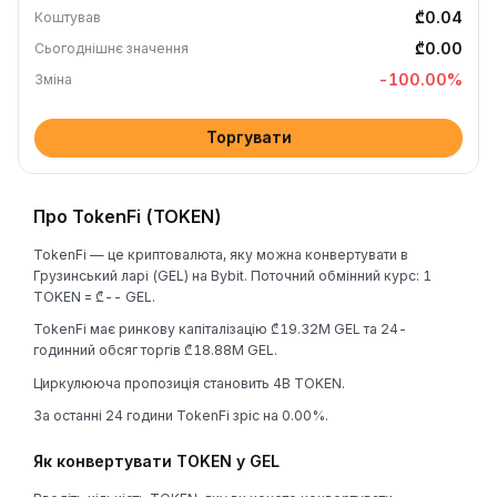
₾0.04
Коштував
₾0.00
Сьогоднішнє значення
-100.00
%
Зміна
Торгувати
Про TokenFi (TOKEN)
TokenFi — це криптовалюта, яку можна конвертувати в
Грузинський ларі (GEL) на Bybit. Поточний обмінний курс: 1
TOKEN = ₾-- GEL.
TokenFi має ринкову капіталізацію ₾19.32M GEL та 24-
годинний обсяг торгів ₾18.88M GEL.
Циркулююча пропозиція становить 4B TOKEN.
За останні 24 години TokenFi зріс на 0.00%.
Як конвертувати TOKEN у GEL