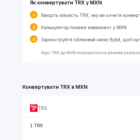
Як конвертувати TRX у MXN
1
Введіть кількість TRX, яку ви хочете конвер
2
Калькулятор покаже еквівалент у MXN
3
Зареєструйте обліковий запис Bybit, щоб к
Курс TRX до MXN оновлюється в режимі реальног
Конвертувати TRX в MXN
TRX
1 TRX