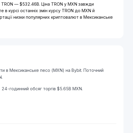
ь TRON — $532.46B. Ціна TRON у MXN завжди
е в курсі останніх змін курсу TRON до MXN й
ртації низки популярних криптовалют в Мексиканське
и в Мексиканське песо (MXN) на Bybit. Поточний
N.
 24-годинний обсяг торгів $5.65B MXN.