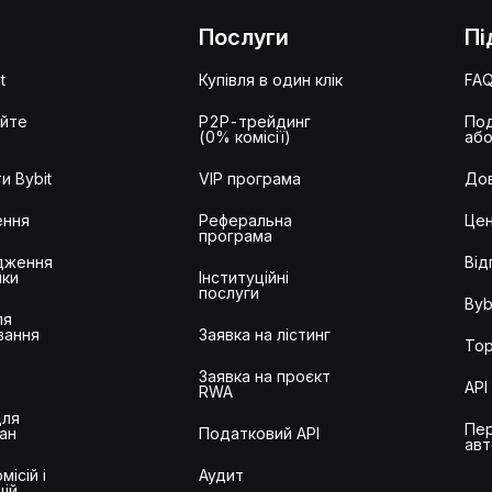
Послуги
Пі
t
Купівля в один клік
FA
айте
P2P-трейдинг
Под
(0% комісії)
або
и Bybit
VIP програма
Дов
ення
Реферальна
Цен
програма
дження
Від
ики
Інституційні
послуги
Byb
ля
вання
Заявка на лістинг
Тор
Заявка на проєкт
API
RWA
для
Пер
ан
Податковий API
авт
місій і
Аудит
цій