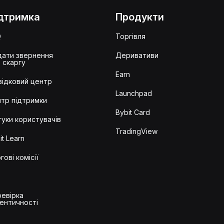
дтримка
Продукти
Q
Торгівля
ати звернення
Деривативи
 скаргу
Earn
ідковий центр
Launchpad
тр підтримки
Bybit Card
гуки користувачів
TradingView
it Learn
гові комісії
евірка
ентичності