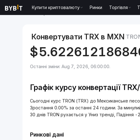
Купити криптовалюту
Ринки
Торгівля
T
Ринки
Ціна TRON TRX
TRON to Мексиканське п
Конвертувати TRX в MXN
TRO
$
5.62261218684
Останні зміни: Aug 7, 2026, 06:00:00.
Графік курсу конвертації TR
Сьогодні курс TRON (TRX) до Мексиканське пес
Зростання 0.00% за останні 24 години. За минули
30 днів TRON рухається у Униз тренді, Падіння -
Ринкові дані