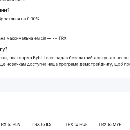
ини?
Зростання на 0.00%.
льна максимальна емісія — -- TRX.
гу?
ргівлі, платформа Bybit Learn надає безплатний доступ до осно
 ще новачкам доступна наша програма демотрейдингу, щоб прак
TRX to PLN
TRX to ILS
TRX to HUF
TRX to MYR