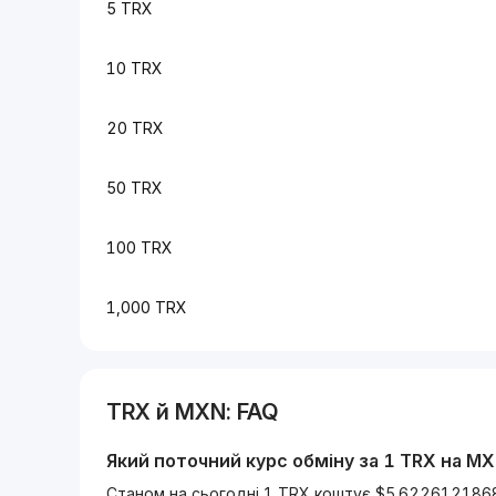
5 TRX
10 TRX
20 TRX
50 TRX
100 TRX
1,000 TRX
TRX
й
MXN
: FAQ
Який поточний курс обміну за 1
TRX
на
MX
Станом на сьогодні 1 TRX коштує $5.622612186