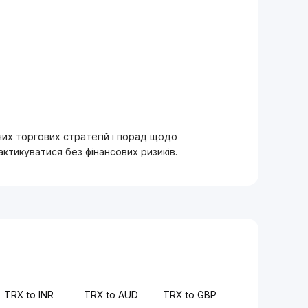
вних торгових стратегій і порад щодо
тикуватися без фінансових ризиків.
TRX to INR
TRX to AUD
TRX to GBP