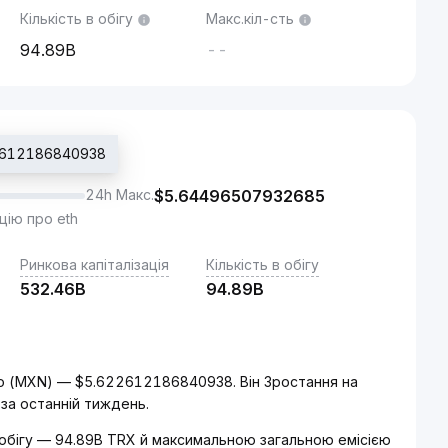
Кількість в обігу
Макс.кіл-сть
94.89B
--
22612186840938
24h Макс.
$
5.64496507932685
цію про eth
Ринкова капіталізація
Кількість в обігу
532.46B
94.89B
о (MXN) — $5.622612186840938. Він Зростання на
 за останній тиждень.
 обігу — 94.89B TRX й максимальною загальною емісією