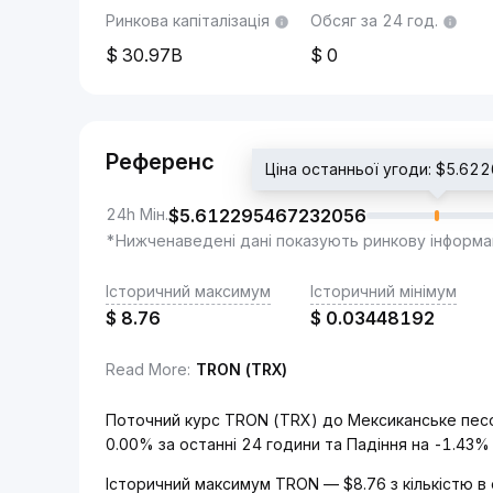
Ринкова капіталізація
Обсяг за 24 год.
30.97B
0
Референс
Ціна останньої угоди: $5.6
24h Мін.
$
5.612295467232056
*Нижченаведені дані показують ринкову інформа
Історичний максимум
Історичний мінімум
$
8.76
$
0.03448192
Read More
:
TRON (TRX)
Поточний курс TRON (TRX) до Мексиканське пес
0.00% за останні 24 години та Падіння на -1.43%
Історичний максимум TRON — $8.76 з кількістю в