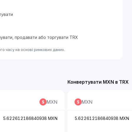
тувати
упувати, продавати або торгувати TRX
о часу на основі ринкових даних.
Конвертувати MXN в TRX
MXN
MXN
5.622612186840938 MXN
5.622612186840938 MXN