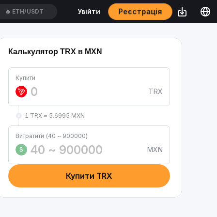
Реєстрація
Увійти
🔥
ETH/USDT
Калькулятор TRX в MXN
Купити
TRX
1 TRX ≈ 5.6995 MXN
Витратити (40 ~ 900000)
MXN
$
Купити TRX