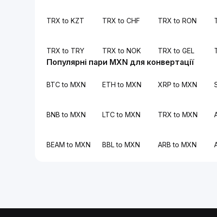
TRX to KZT
TRX to CHF
TRX to RON
TRX to TRY
TRX to NOK
TRX to GEL
Популярні пари MXN для конвертації
BTC to MXN
ETH to MXN
XRP to MXN
BNB to MXN
LTC to MXN
TRX to MXN
BEAM to MXN
BBL to MXN
ARB to MXN