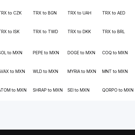
TRX to CZK
TRX to BGN
TRX to UAH
TRX to AED
TRX to ISK
TRX to TWD
TRX to DKK
TRX to BRL
SOL to MXN
PEPE to MXN
DOGE to MXN
COQ to MXN
AVAX to MXN
WLD to MXN
MYRIA to MXN
MNT to MXN
ATOM to MXN
SHRAP to MXN
SEI to MXN
QORPO to MXN