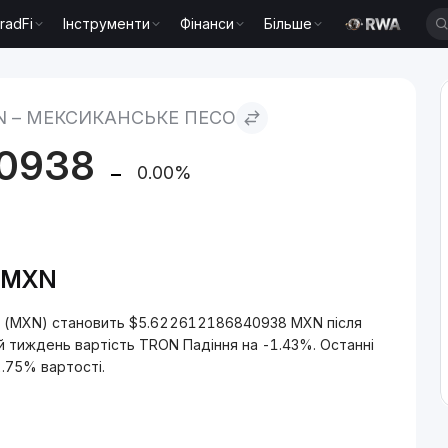
radFi
Інструменти
Фінанси
Більше
есо
N – МЕКСИКАНСЬКЕ ПЕСО
0938
0.00%
X/MXN
о (MXN) становить $5.622612186840938 MXN після
й тиждень вартість TRON Падіння на -1.43%. Останні
2.75% вартості.