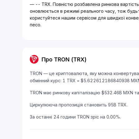
— -- TRX. Повністю розбавлена ринкова вартіст
оновлюється в режимі реального часу, тож будьт
користуйтеся нашим сервісом для швидкої конве
песо.
Про TRON (TRX)
TRON — це криптовалюта, яку можна конвертуват
обмінний курс: 1 TRX = $5.622612186840938 MX
TRON має ринкову капіталізацію $532.46B MXN та
Циркулююча пропозиція становить 95B TRX.
За останні 24 години TRON зріс на 0.00%.