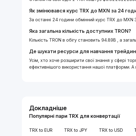
Як змінювався курс
TRX
до
MXN
за 24 год
За останні 24 години обмінний курс TRX до MXN 
Яка загальна кількість доступних
TRON
?
Кількість TRON в обігу становить 94.89B , а зага
Де шукати ресурси для навчання трейдин
Усім, хто хоче розширити свої знання у сфері то
ефективнішого використання нашої платформи. А
Докладніше
Популярні пари TRX для конвертації
TRX to EUR
TRX to JPY
TRX to USD