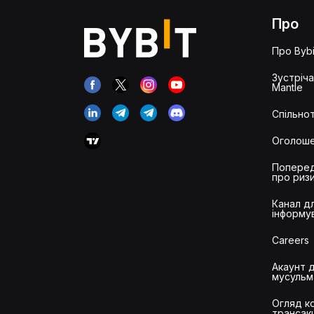
Про
Про Bybi
Зустріч
Mantle
Спільнот
Оголош
Попере
про риз
Канал д
інформу
Careers
Акаунт 
мусульм
Огляд ко
трансак