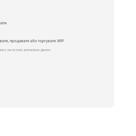
вати
вати, продавати або торгувати XRP
асу на основі ринкових даних.