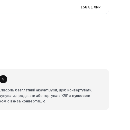
158.81 XRP
3
Створіть безплатний акаунт Bybit, щоб конвертувати,
купувати, продавати або торгувати XRP з
нульовою
комісією за конвертацію
.