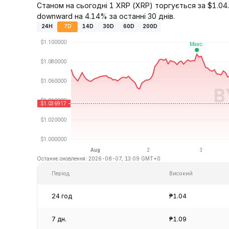
Станом на сьогодні 1 XRP (XRP) торгується за $1.04.
downward на 4.14% за останні 30 днів.
24H
7D
14D
30D
60D
200D
Останнє оновлення: 2026-08-07, 13:09 GMT+0
Період
Високий
24 год
₱1.04
7 дн.
₱1.09