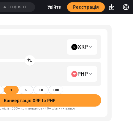
Реєстрація
Увійти
🔥
ETH/USDT
XRP
PHP
1
5
10
100
Конвертація XRP to PHP
омісії · 350+ криптовалют · 40+ фіатних валют