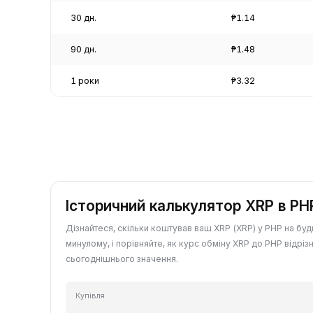
30 дн.
₱1.14
90 дн.
₱1.48
1 роки
₱3.32
Історичний калькулятор XRP в PH
Дізнайтеся, скільки коштував ваш XRP (XRP) у PHP на буд
минулому, і порівняйте, як курс обміну XRP до PHP відрізн
сьогоднішнього значення.
Купівля