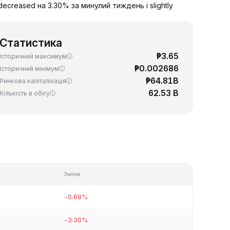
ecreased на 3.30% за минулий тиждень і slightly
Статистика
₱3.65
Історичний максимум
₱0.002686
Історичний мінімум
₱64.81B
Ринкова капіталізація
62.53 B
Кількість в обігу
Зміна
-0.69%
-3.30%