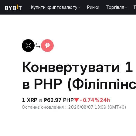
Купити криптовалюту
Ринки
Торгівля
T
Головна
XRP to PHP
Конвертувати 1
в PHP (Філіппін
1 XRP ≈ ₱62.97 PHP
▼
-0.74%
24h
Останнє оновлення
：
2026/08/07 13:09
(
GMT+0
)