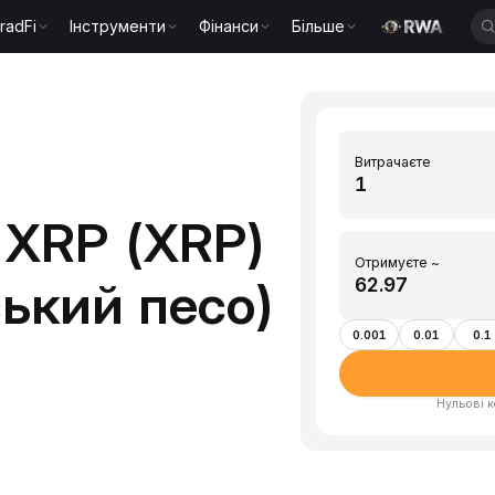
radFi
Інструменти
Фінанси
Більше
Витрачаєте
 XRP (XRP)
Отримуєте ~
ський песо)
0.001
0.01
0.1
Нульові к