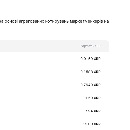
на основі агрегованих котирувань маркетмейкерів на
Вартість XRP
0.0159 XRP
0.1588 XRP
0.7940 XRP
1.59 XRP
7.94 XRP
15.88 XRP