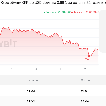
 Курс обміну XRP до USD down на 0.69% за останні 24 години, d
Високий
:
₱
1.087501
Низький
:
₱
1.018373
Низький
Середнє
₱1.03
₱1.04
₱1.03
₱1.06