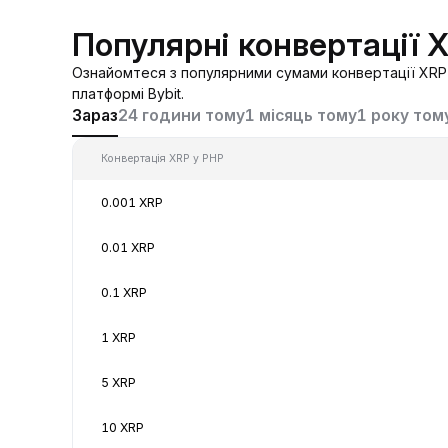
Популярні конвертації 
Ознайомтеся з популярними сумами конвертації XRP 
платформі Bybit.
Зараз
24 години тому
1 місяць тому
1 року том
Конвертація XRP у PHP
0.001 XRP
0.01 XRP
0.1 XRP
1 XRP
5 XRP
10 XRP