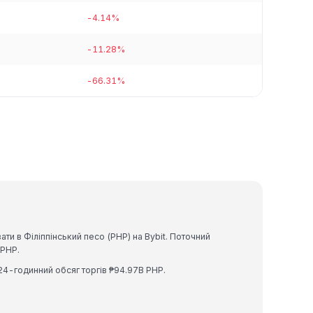
-4.14%
-11.28%
-66.31%
и в Філіппінський песо (PHP) на Bybit. Поточний
 PHP.
24-годинний обсяг торгів ₱94.97B PHP.