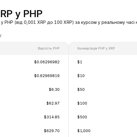
XRP у PHP
у PHP (від 0,001 XRP до 100 XRP) за курсом у реальному часі 
у
Вартість PHP
Конвертація PHP у XRP
$0.06296982
$1
$0.62969819
$10
$6.30
$50
$62.97
$100
$314.85
$500
$629.70
$1,000