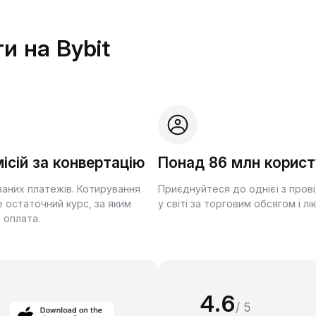
и на Bybit
ісій за конвертацію
Понад 86 млн корист
ваних платежів. Котирування
Приєднуйтеся до однієї з пров
 остаточний курс, за яким
у світі за торговим обсягом і лі
 оплата.
4.6
/ 5