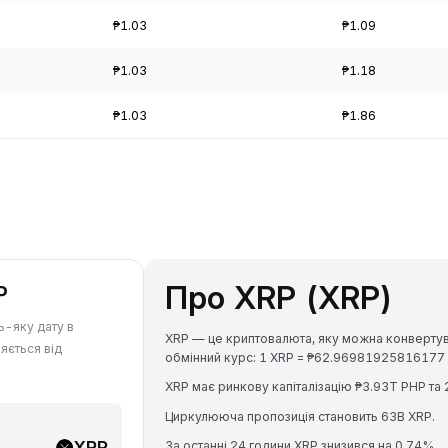
₱1.03
₱1.09
₱1.03
₱1.18
₱1.03
₱1.86
Про XRP (XRP)
P
ь-яку дату в
XRP — це криптовалюта, яку можна конвертуват
яється від
обмінний курс: 1 XRP = ₱62.96981925816177
XRP має ринкову капіталізацію ₱3.93T PHP та 
Циркулююча пропозиція становить 63B XRP.
XRP
За останні 24 години XRP знизився на 0.74%.