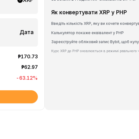
Як конвертувати XRP у PHP
Введіть кількість XRP, яку ви хочете конверту
Дата
Калькулятор покаже еквівалент у PHP
Зареєструйте обліковий запис Bybit, щоб купу
Курс XRP до PHP оновлюється в режимі реального ч
₱170.73
₱62.97
-63.12
%