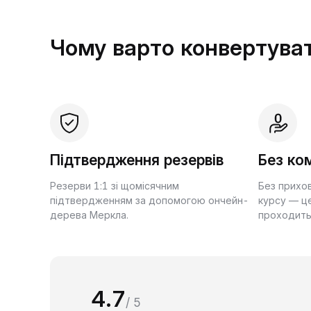
Чому варто конвертуват
Підтвердження резервів
Без ком
Резерви 1:1 зі щомісячним
Без прихо
підтвердженням за допомогою ончейн-
курсу — це
дерева Меркла.
проходить
4.7
/ 5