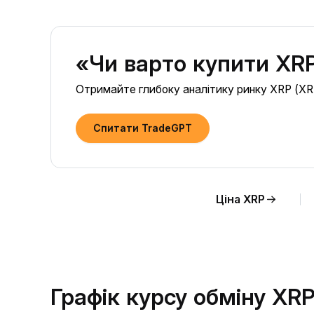
«Чи варто купити XRP
Отримайте глибоку аналітику ринку XRP (XRP)
Спитати TradeGPT
Ціна XRP
Графік курсу обміну XR