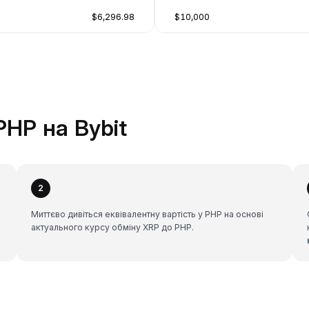
$6,296.98
$10,000
PHP на Bybit
2
Миттєво дивіться еквівалентну вартість у PHP на основі
актуального курсу обміну XRP до PHP.