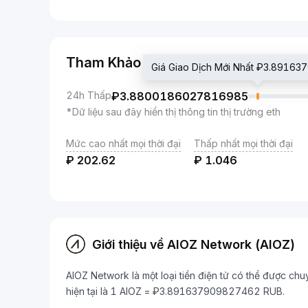
Tham Khảo
Giá Giao Dịch Mới Nhất ₽3.8916
24h Thấp
₽
3.8800186027816985
*Dữ liệu sau đây hiển thị thông tin thị trường eth
Mức cao nhất mọi thời đại
Thấp nhất mọi thời đại
₽
202.62
₽
1.046
Giới thiệu về AIOZ Network (AIOZ)
AIOZ Network là một loại tiền điện tử có thể được chu
hiện tại là 1 AIOZ = ₽3.891637909827462 RUB.