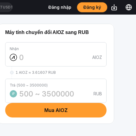
Đăng ký
Đăng nhập
ATUSDT
Máy tính chuyển đổi AIOZ sang RUB
Nhận
AIOZ
1 AIOZ ≈ 3.61607 RUB
Trả (500 ~ 3500000)
RUB
₽
Mua AIOZ