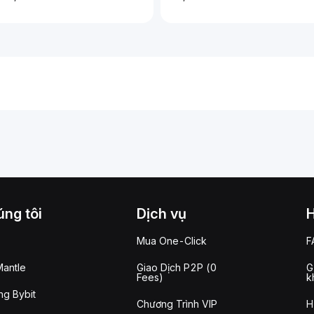
ng tôi
Dịch vụ
Mua One-Click
F
antle
Giao Dịch P2P (0
G
Fees)
k
g Bybit
Chương Trình VIP
H