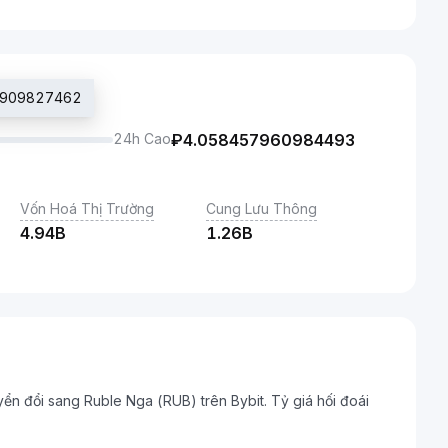
37909827462
24h Cao
₽
4.058457960984493
Vốn Hoá Thị Trường
Cung Lưu Thông
4.94B
1.26B
yển đổi sang Ruble Nga (RUB) trên Bybit. Tỷ giá hối đoái