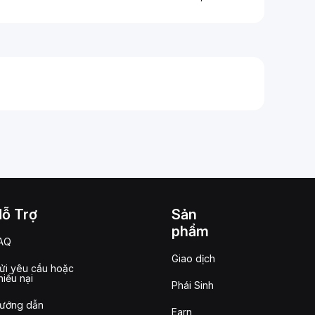
Hỗ Trợ
Sản
phẩm
AQ
Giao dịch
ửi yêu cầu hoặc
hiếu nại
Phái Sinh
ướng dẫn
Earn