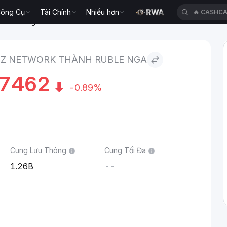
ông Cụ
Tài Chính
Nhiều hơn
🔥
CASHC
o Ruble Nga
OZ NETWORK THÀNH RUBLE NGA
27462
-0.89%
Cung Lưu Thông
Cung Tối Đa
1.26B
--