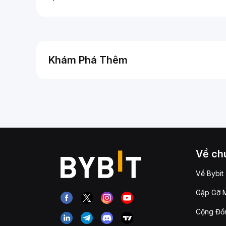
Khám Phá Thêm
Về chú
Về Bybit
Gặp Gỡ M
Cộng Đồn