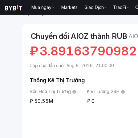
Mua ngay
Markets
Giao Dịch
TradFi
C
Thị trường
Giá AIOZ Network AIOZ
AIOZ Network t
Chuyển đổi AIOZ thành RUB
AI
₽
3.8916379098
Cập nhật lần cuối: Aug 6, 2026, 21:00:00
Thống Kê Thị Trường
Vốn Hoá Thị Trường
Khối Lượng 24H
59.55M
0