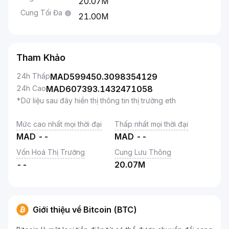
20.07M
Cung Tối Đa
21.00M
Tham Khảo
24h Thấp
MAD
599450.3098354129
24h Cao
MAD
607393.1432471058
*Dữ liệu sau đây hiển thị thông tin thị trường eth
Mức cao nhất mọi thời đại
Thấp nhất mọi thời đại
MAD
--
MAD
--
Vốn Hoá Thị Trường
Cung Lưu Thông
--
20.07M
Giới thiệu về Bitcoin (BTC)