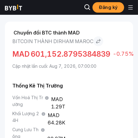
Đăng ký
Thị trường
Giá Bitcoin BTC
Bitcoin to Dirham Maroc
Chuyển đổi BTC thành MAD
BITCOIN THÀNH DIRHAM MAROC
MAD
601,152.8795384839
-0.75%
Cập nhật lần cuối: Aug 7, 2026, 07:00:00
Thống Kê Thị Trường
Vốn Hoá Thị Tr
ường
1.29T
Khối Lượng 2
4H
64.28K
Cung Lưu Th
ông