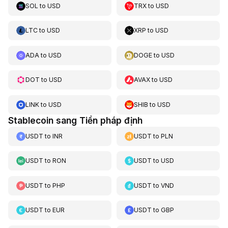
SOL
to
USD
TRX
to
USD
LTC
to
USD
XRP
to
USD
ADA
to
USD
DOGE
to
USD
DOT
to
USD
AVAX
to
USD
LINK
to
USD
SHIB
to
USD
Stablecoin sang Tiền pháp định
USDT
to
INR
USDT
to
PLN
USDT
to
RON
USDT
to
USD
USDT
to
PHP
USDT
to
VND
USDT
to
EUR
USDT
to
GBP