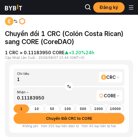
Đăng ký
Trang chủ
CRC to CORE
Chuyển đổi 1 CRC (Colón Costa Rican)
sang CORE (CoreDAO)
1 CRC ≈ 0.11183950 CORE
▲
+3.20%
24h
Cập Nhật Lần Cuối
：
2026/08/07 15:44
(
GMT+0
)
Chi tiêu
CRC
Nhận ~
CORE
1
10
50
100
500
1000
10000
Chuyển Đổi CRC to CORE
Không phí · Hơn 350 loại tiền điện tử · Hơn 40 loại tiền tệ fiat