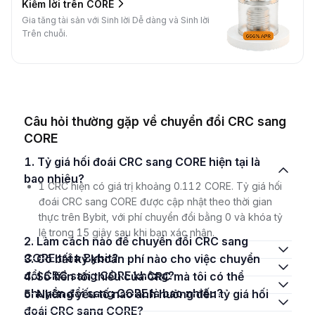
Kiếm lời trên CORE
Gia tăng tài sản với Sinh lời Dễ dàng và Sinh lời
Trên chuỗi.
Câu hỏi thường gặp về chuyển đổi CRC sang
CORE
1. Tỷ giá hối đoái CRC sang CORE hiện tại là
bao nhiêu?
1 CRC hiện có giá trị khoảng 0.112 CORE. Tỷ giá hối
đoái CRC sang CORE được cập nhật theo thời gian
thực trên Bybit, với phí chuyển đổi bằng 0 và khóa tỷ
lệ trong 15 giây sau khi bạn xác nhận.
2. Làm cách nào để chuyển đổi CRC sang
CORE trên Bybit?
3. Có bất kỳ khoản phí nào cho việc chuyển
đổi CRC sang CORE không?
4. Số tiền tối thiểu của CRC mà tôi có thể
chuyển đổi sang CORE là bao nhiêu?
5. Những yếu tố nào ảnh hưởng đến tỷ giá hối
đoái CRC sang CORE?