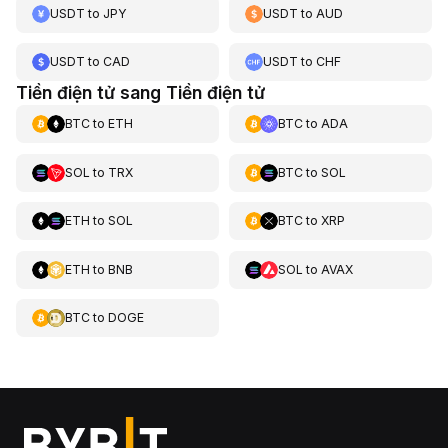
USDT
to
JPY
USDT
to
AUD
USDT
to
CAD
USDT
to
CHF
Tiền điện tử sang Tiền điện tử
BTC
to
ETH
BTC
to
ADA
SOL
to
TRX
BTC
to
SOL
ETH
to
SOL
BTC
to
XRP
ETH
to
BNB
SOL
to
AVAX
BTC
to
DOGE