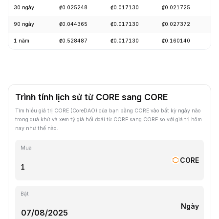
30 ngày
₡0.025248
₡0.017130
₡0.021725
-
90 ngày
₡0.044365
₡0.017130
₡0.027372
-
1 năm
₡0.528487
₡0.017130
₡0.160140
-
Trình tính lịch sử từ CORE sang CORE
Tìm hiểu giá trị CORE (CoreDAO) của bạn bằng CORE vào bất kỳ ngày nào
trong quá khứ và xem tỷ giá hối đoái từ CORE sang CORE so với giá trị hôm
nay như thế nào.
Mua
CORE
Bật
Ngày