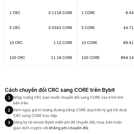
1 CRC
0.1118 CORE
1 CORE
8.94
5 CRC
0.5592 CORE
5 CORE
44.71
10 CRC
1.12 CORE
10 CORE
89.41
100 CRC
11.18 CORE
100 CORE
894.14
Cách chuyển đổi CRC sang CORE trên Bybit
Nhập lượng CRC bạn muốn chuyển đổi sang CORE vào trình tính
1
bên trên.
Xem ngay giá trị tương đương bằng CORE dựa trên tỷ giá hối đoái
2
CRC sang CORE trực tiếp.
Đăng ký tài khoản Bybit miễn phí để chuyển đổi, mua, bán hoặc
3
giao dịch crypto với
không phí chuyển đổi
.