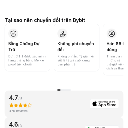
Tại sao nên chuyển đổi trên Bybit
Bằng Chứng Dự
Không phí chuyển
Hơn 86 tri
Trữ
đổi
dùng
Dự trữ 1:1 được xác minh
Không phí ẩn. Tỷ giá niêm
Tham gia một 
hàng tháng bằng Merkle
yết là tỷ giá cuối cùng
những sàn gia
proof trên chuỗi.
bạn phải trả.
thế giới về khố
dịch và thanh
4.7
/ 5
47K Reviews
4.6
/ 5