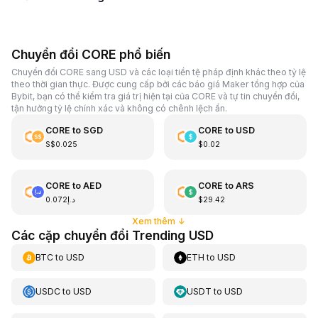
Chuyển đổi CORE phổ biến
Chuyển đổi CORE sang USD và các loại tiền tệ pháp định khác theo tỷ lệ
theo thời gian thực. Được cung cấp bởi các báo giá Maker tổng hợp của
Bybit, bạn có thể kiểm tra giá trị hiện tại của CORE và tự tin chuyển đổi,
tận hưởng tỷ lệ chính xác và không có chênh lệch ẩn.
CORE
to
SGD
CORE
to
USD
S$0.025
$0.02
CORE
to
AED
CORE
to
ARS
د.إ0.072
$29.42
Xem thêm
↓
Các cặp chuyển đổi Trending USD
BTC
to
USD
ETH
to
USD
USDC
to
USD
USDT
to
USD