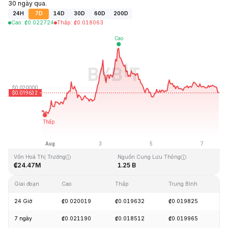
30 ngày qua.
24H
7D
14D
30D
60D
200D
Cao
:
₡
0.022724
Thấp
:
₡
0.018063
Cập Nhật Lần Cuối: 2026-08-07, 15:44 GMT+0
Mức cao nhất mọi thời đại
Thấp nhất mọi thời đại
₡6.14
₡0.016723
Vốn Hoá Thị Trường
Nguồn Cung Lưu Thông
₡24.47M
1.25 B
Giai đoạn
Cao
Thấp
Trung Bình
Th
24 Giờ
₡0.020019
₡0.019632
₡0.019825
-
7 ngày
₡0.021190
₡0.018512
₡0.019965
+