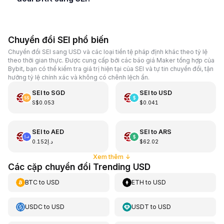
Chuyển đổi SEI phổ biến
Chuyển đổi SEI sang USD và các loại tiền tệ pháp định khác theo tỷ lệ
theo thời gian thực. Được cung cấp bởi các báo giá Maker tổng hợp của
Bybit, bạn có thể kiểm tra giá trị hiện tại của SEI và tự tin chuyển đổi, tận
hưởng tỷ lệ chính xác và không có chênh lệch ẩn.
SEI
to
SGD
SEI
to
USD
S$0.053
$0.041
SEI
to
AED
SEI
to
ARS
د.إ0.152
$62.02
Xem thêm
↓
Các cặp chuyển đổi Trending USD
BTC
to
USD
ETH
to
USD
USDC
to
USD
USDT
to
USD