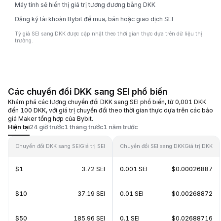
Máy tính sẽ hiển thị giá trị tương đương bằng DKK
Đăng ký tài khoản Bybit để mua, bán hoặc giao dịch SEI
Tỷ giá SEI sang DKK được cập nhật theo thời gian thực dựa trên dữ liệu thị
trường.
Các chuyển đổi DKK sang SEI phổ biến
Khám phá các lượng chuyển đổi DKK sang SEI phổ biến, từ 0,001 DKK
đến 100 DKK, với giá trị chuyển đổi theo thời gian thực dựa trên các báo
giá Maker tổng hợp của Bybit.
Hiện tại
24 giờ trước
1 tháng trước
1 năm trước
Chuyển đổi DKK sang SEI
Giá trị SEI
Chuyển đổi SEI sang DKK
Giá trị DKK
$1
3.72 SEI
0.001 SEI
$0.00026887
$10
37.19 SEI
0.01 SEI
$0.00268872
$50
185.96 SEI
0.1 SEI
$0.02688716