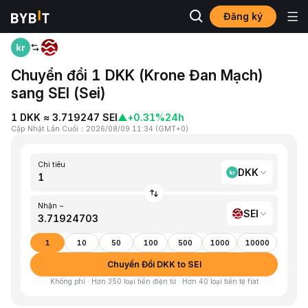
Đăng ký
Trang chủ
DKK to SEI
Chuyển đổi 1 DKK (Krone Đan Mạch)
sang SEI (Sei)
1 DKK ≈ 3.719247 SEI
▲
+0.31%
24h
Cập Nhật Lần Cuối
：
2026/08/09 11:34
(
GMT+0
)
Chi tiêu
DKK
Nhận ~
SEI
1
10
50
100
500
1000
10000
Chuyển Đổi DKK to SEI
Không phí · Hơn 350 loại tiền điện tử · Hơn 40 loại tiền tệ fiat