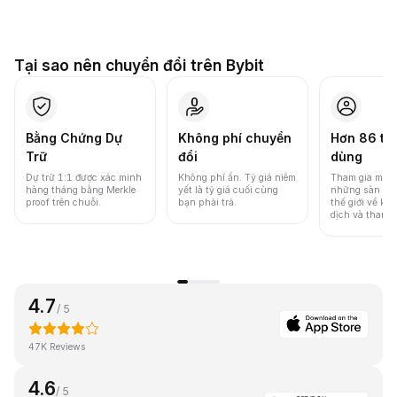
Tại sao nên chuyển đổi trên Bybit
Bằng Chứng Dự
Không phí chuyển
Hơn 86 tri
Trữ
đổi
dùng
Dự trữ 1:1 được xác minh
Không phí ẩn. Tỷ giá niêm
Tham gia một 
hàng tháng bằng Merkle
yết là tỷ giá cuối cùng
những sàn gia
proof trên chuỗi.
bạn phải trả.
thế giới về khố
dịch và thanh
4.7
/ 5
47K Reviews
4.6
/ 5