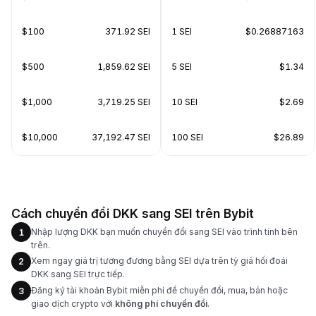
$100
371.92 SEI
1 SEI
$0.26887163
$500
1,859.62 SEI
5 SEI
$1.34
$1,000
3,719.25 SEI
10 SEI
$2.69
$10,000
37,192.47 SEI
100 SEI
$26.89
Cách chuyển đổi DKK sang SEI trên Bybit
Nhập lượng DKK bạn muốn chuyển đổi sang SEI vào trình tính bên
1
trên.
Xem ngay giá trị tương đương bằng SEI dựa trên tỷ giá hối đoái
2
DKK sang SEI trực tiếp.
Đăng ký tài khoản Bybit miễn phí để chuyển đổi, mua, bán hoặc
3
giao dịch crypto với
không phí chuyển đổi
.