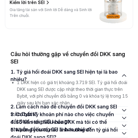
Kiếm lời trên SEI
Gia tăng tài sản với Sinh lời Dễ dàng và Sinh lời
Trên chuỗi.
Câu hỏi thường gặp về chuyển đổi DKK sang
SEI
1. Tỷ giá hối đoái DKK sang SEI hiện tại là bao
nhiêu?
1 DKK hiện có giá trị khoảng 3.719 SEI. Tỷ giá hối đoái
DKK sang SEI được cập nhật theo thời gian thực trên
Bybit, với phí chuyển đổi bằng 0 và khóa tỷ lệ trong 15
giây sau khi bạn xác nhận.
2. Làm cách nào để chuyển đổi DKK sang SEI
trên Bybit?
3. Có bất kỳ khoản phí nào cho việc chuyển
đổi DKK sang SEI không?
4. Số tiền tối thiểu của DKK mà tôi có thể
chuyển đổi sang SEI là bao nhiêu?
5. Những yếu tố nào ảnh hưởng đến tỷ giá hối
đoái DKK sang SEI?