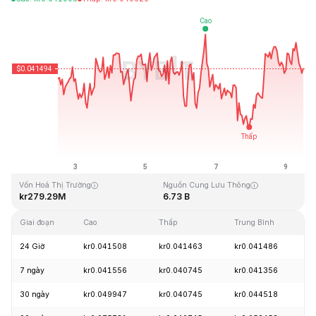
Cập Nhật Lần Cuối: 2026-08-09, 11:34 GMT+0
Mức cao nhất mọi thời đại
Thấp nhất mọi thời đại
kr1.14
kr0.040542
Vốn Hoá Thị Trường
Nguồn Cung Lưu Thông
kr279.29M
6.73 B
Giai đoạn
Cao
Thấp
Trung Bình
T
24 Giờ
kr0.041508
kr0.041463
kr0.041486
-
7 ngày
kr0.041556
kr0.040745
kr0.041356
+
30 ngày
kr0.049947
kr0.040745
kr0.044518
-