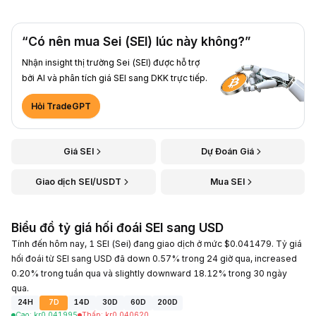
“Có nên mua Sei (SEI) lúc này không?”
Nhận insight thị trường Sei (SEI) được hỗ trợ
bởi AI và phân tích giá SEI sang DKK trực tiếp.
Hỏi TradeGPT
Giá SEI
Dự Đoán Giá
Giao dịch SEI/USDT
Mua SEI
Biểu đồ tỷ giá hối đoái SEI sang USD
Tính đến hôm nay, 1 SEI (Sei) đang giao dịch ở mức $0.041479. Tỷ giá
hối đoái từ SEI sang USD đã down 0.57% trong 24 giờ qua, increased
0.20% trong tuần qua và slightly downward 18.12% trong 30 ngày
qua.
24H
7D
14D
30D
60D
200D
Cao
:
kr
0.041995
Thấp
:
kr
0.040620