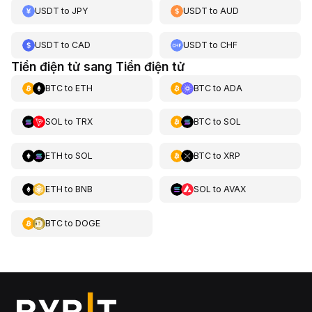
USDT
to
JPY
USDT
to
AUD
USDT
to
CAD
USDT
to
CHF
Tiền điện tử sang Tiền điện tử
BTC
to
ETH
BTC
to
ADA
SOL
to
TRX
BTC
to
SOL
ETH
to
SOL
BTC
to
XRP
ETH
to
BNB
SOL
to
AVAX
BTC
to
DOGE