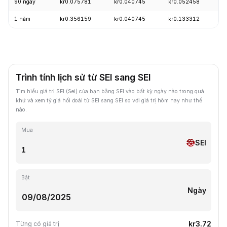
90 ngày
kr0.075781
kr0.040745
kr0.052458
-
1 năm
kr0.356159
kr0.040745
kr0.133312
-
Trình tính lịch sử từ SEI sang SEI
Tìm hiểu giá trị SEI (Sei) của bạn bằng SEI vào bất kỳ ngày nào trong quá
khứ và xem tỷ giá hối đoái từ SEI sang SEI so với giá trị hôm nay như thế
nào.
Mua
SEI
Bật
Ngày
kr3.72
Từng có giá trị