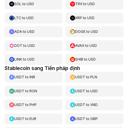
SOL
to
USD
TRX
to
USD
LTC
to
USD
XRP
to
USD
ADA
to
USD
DOGE
to
USD
DOT
to
USD
AVAX
to
USD
LINK
to
USD
SHIB
to
USD
Stablecoin sang Tiền pháp định
USDT
to
INR
USDT
to
PLN
USDT
to
RON
USDT
to
USD
USDT
to
PHP
USDT
to
VND
USDT
to
EUR
USDT
to
GBP