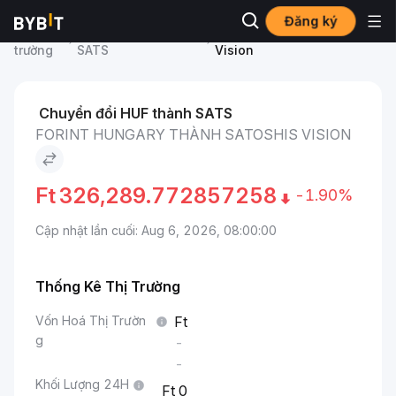
Đăng ký
Thị
Giá Satoshis Vision
Forint Hungary to Satoshis
trường
SATS
Vision
Chuyển đổi HUF thành SATS
FORINT HUNGARY THÀNH SATOSHIS VISION
Ft
326,289.772857258
-1.90%
Cập nhật lần cuối: Aug 6, 2026, 08:00:00
Thống Kê Thị Trường
Vốn Hoá Thị Trườn
g
-
-
Khối Lượng 24H
0