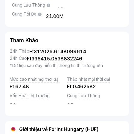
Cung Lưu Thông
--
Cung Tối Đa
21.00M
Tham Khảo
24h Thấp
Ft
312026.6148099614
24h Cao
Ft
336415.0538832246
*Dữ liệu sau đây hiển thị thông tin thị trường eth
Mức cao nhất mọi thời đại
Thấp nhất mọi thời đại
Ft
67.48
Ft
0.462582
Vốn Hoá Thị Trường
Cung Lưu Thông
--
--
Giới thiệu về Forint Hungary (HUF)