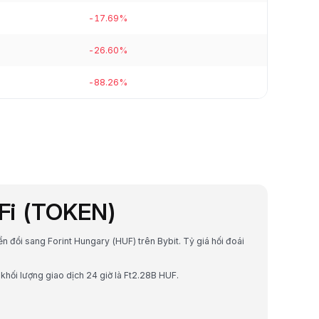
-17.69%
-26.60%
-88.26%
nFi (TOKEN)
ển đổi sang Forint Hungary (HUF) trên Bybit. Tỷ giá hối đoái
khối lượng giao dịch 24 giờ là Ft2.28B HUF.