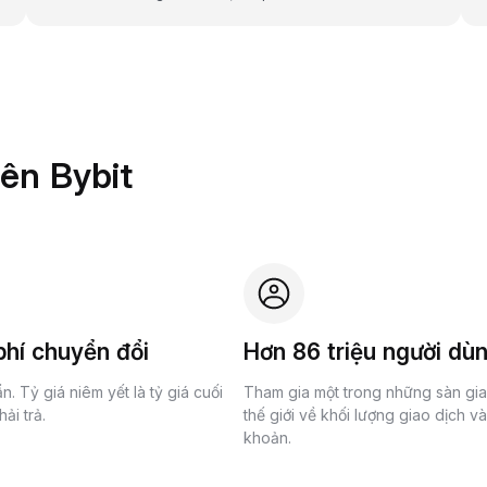
rên Bybit
hí chuyển đổi
Hơn 86 triệu người dù
n. Tỷ giá niêm yết là tỷ giá cuối
Tham gia một trong những sàn gi
ải trả.
thế giới về khối lượng giao dịch v
khoản.