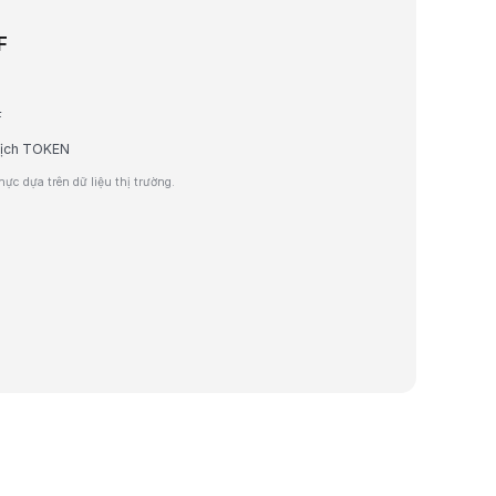
F
F
 dịch TOKEN
ực dựa trên dữ liệu thị trường.