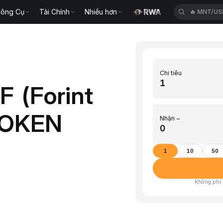
🔥
MNT/US
ông Cụ
Tài Chính
Nhiều hơn
🔥
ETH/US
Chi tiêu
 (Forint
TOKEN
Nhận ~
1
10
50
Không phí ·