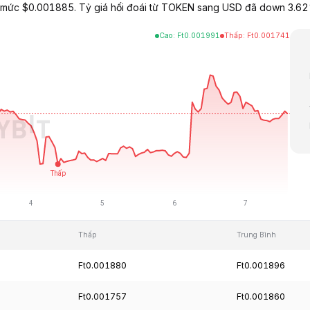
 mức $0.001885. Tỷ giá hối đoái từ TOKEN sang USD đã down 3.62
Cao
:
Ft
0.001991
Thấp
:
Ft
0.001741
Thấp
Trung Bình
Ft0.001880
Ft0.001896
Ft0.001757
Ft0.001860