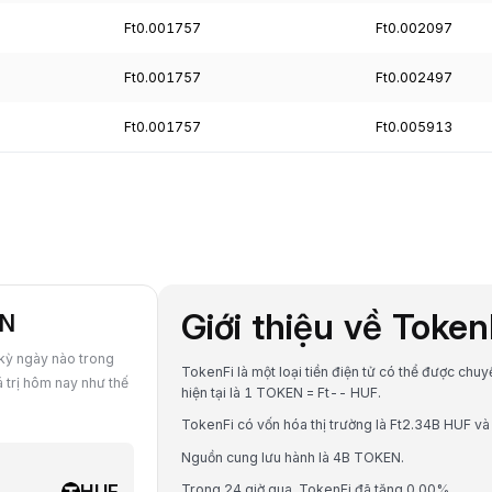
Ft0.001757
Ft0.002097
Ft0.001757
Ft0.002497
Ft0.001757
Ft0.005913
Giới thiệu về Toke
EN
 kỳ ngày nào trong
TokenFi là một loại tiền điện tử có thể được chuy
 trị hôm nay như thế
hiện tại là 1 TOKEN = Ft-- HUF.
TokenFi có vốn hóa thị trường là Ft2.34B HUF và 
Nguồn cung lưu hành là 4B TOKEN.
HUF
Trong 24 giờ qua, TokenFi đã tăng 0.00%.