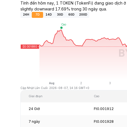
Tính đến hôm nay, 1 TOKEN (TokenFi) đang giao dịch ở
slightly downward 17.69% trong 30 ngày qua.
24H
7D
14D
30D
60D
200D
Cập Nhật Lần Cuối: 2026-08-07, 14:16 GMT+0
Giai đoạn
Cao
24 Giờ
Ft0.001912
7 ngày
Ft0.001928