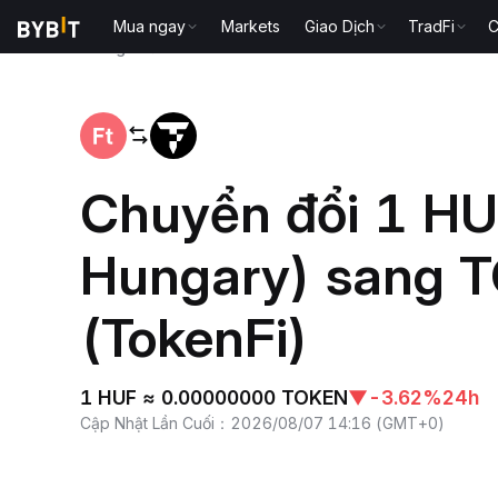
Mua ngay
Markets
Giao Dịch
TradFi
C
Trang chủ
HUF to TOKEN
Chuyển đổi 1 HUF
Hungary) sang 
(TokenFi)
1 HUF ≈ 0.00000000 TOKEN
▼
-3.62%
24h
Cập Nhật Lần Cuối
：
2026/08/07 14:16
(
GMT+0
)