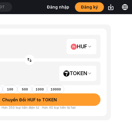
DT
Đăng ký
Đăng nhập
DT
HUF
TOKEN
100
500
1000
10000
Chuyển Đổi HUF to TOKEN
 Hơn 350 loại tiền điện tử · Hơn 40 loại tiền tệ fiat