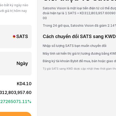
vào bất kỳ ngày nào
Satoshis Vision là một loại tiền điện tử có thể đ
ới giá trị hôm nay
đoái hiện tại là 1 SATS = KD312,803,957.6009
0
0
Trong 24 giờ qua, Satoshis Vision đã giảm 2.14
SATS
Cách chuyển đổi SATS sang KWD
Nhập số lượng SATS bạn muốn chuyển đổi
Máy tính sẽ hiển thị giá trị tương đương bằng K
Đăng ký tài khoản Bybit để mua, bán hoặc giao 
Ngày
Tỷ giá SATS sang KWD được cập nhật theo thời gian thực
KD4.10
312,803,957.60
627265071.11
%