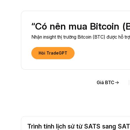
“Có nên mua Bitcoin (
Nhận insight thị trường Bitcoin (BTC) được hỗ tr
Hỏi TradeGPT
Giá BTC
Trình tính lịch sử từ SATS sang SA