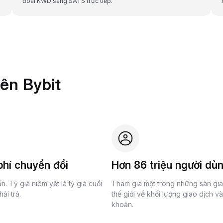
đoái KWD sang SATS trực tiếp.
rên Bybit
hí chuyển đổi
Hơn 86 triệu người dù
n. Tỷ giá niêm yết là tỷ giá cuối
Tham gia một trong những sàn gi
ải trả.
thế giới về khối lượng giao dịch v
khoản.