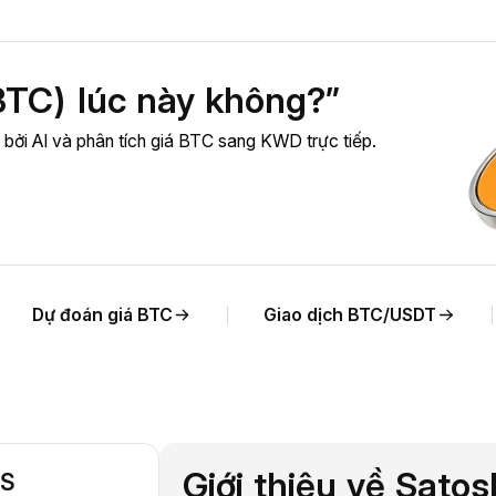
BTC) lúc này không?”
ợ bởi AI và phân tích giá BTC sang KWD trực tiếp.
Dự đoán giá BTC
Giao dịch BTC/USDT
Giới thiệu về Satos
TS