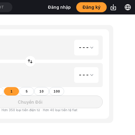
Đăng ký
Đăng nhập
DT
---
---
1
5
10
100
Chuyển Đổi
 Hơn 350 loại tiền điện tử · Hơn 40 loại tiền tệ fiat