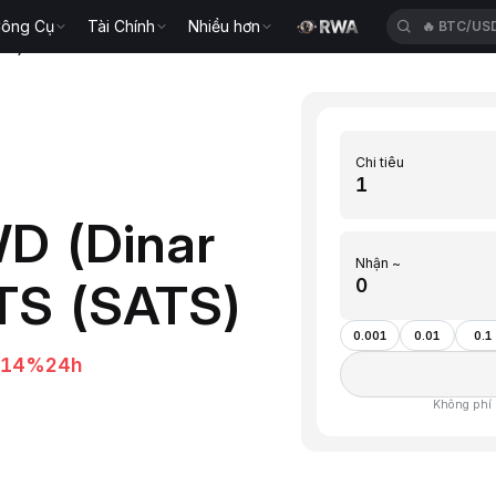
ông Cụ
Tài Chính
Nhiều hơn
🔥
BTC/US
TS)
Chi tiêu
D (Dinar
Nhận ~
TS (SATS)
0.001
0.01
0.1
.14%
24h
Không phí ·