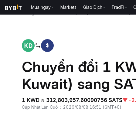
Mua ngay
Markets
Giao Dịch
TradFi
C
Trang chủ
Dinar Kuwait(KWD) to Satoshis Vision(SA
$
Chuyển đổi 1 KW
Kuwait) sang SA
1 KWD ≈ 312,803,957.60090756 SATS
▼
-2
Cập Nhật Lần Cuối
：
2026/08/08 16:51
(
GMT+0
)