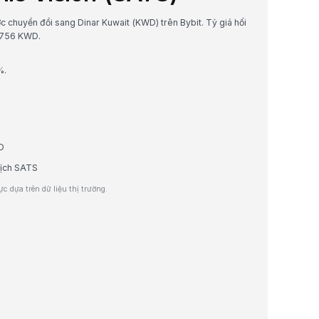
ược chuyển đổi sang Dinar Kuwait (KWD) trên Bybit. Tỷ giá hối
0756 KWD.
%.
WD
dịch SATS
 dựa trên dữ liệu thị trường.