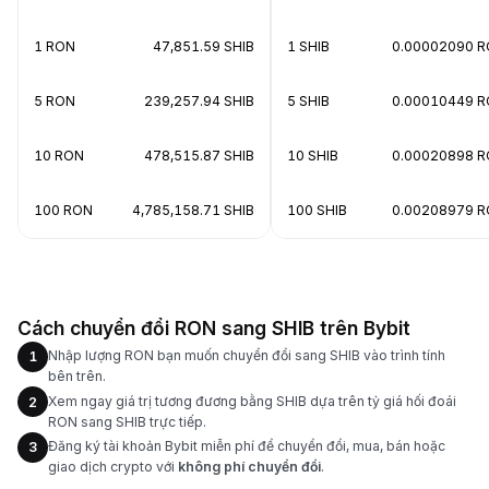
1 RON
47,851.59 SHIB
1 SHIB
0.00002090 
5 RON
239,257.94 SHIB
5 SHIB
0.00010449 
10 RON
478,515.87 SHIB
10 SHIB
0.00020898 
100 RON
4,785,158.71 SHIB
100 SHIB
0.00208979 
Cách chuyển đổi RON sang SHIB trên Bybit
Nhập lượng RON bạn muốn chuyển đổi sang SHIB vào trình tính
1
bên trên.
Xem ngay giá trị tương đương bằng SHIB dựa trên tỷ giá hối đoái
2
RON sang SHIB trực tiếp.
Đăng ký tài khoản Bybit miễn phí để chuyển đổi, mua, bán hoặc
3
giao dịch crypto với
không phí chuyển đổi
.