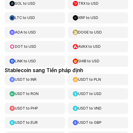
SOL
to
USD
TRX
to
USD
LTC
to
USD
XRP
to
USD
ADA
to
USD
DOGE
to
USD
DOT
to
USD
AVAX
to
USD
LINK
to
USD
SHIB
to
USD
Stablecoin sang Tiền pháp định
USDT
to
INR
USDT
to
PLN
USDT
to
RON
USDT
to
USD
USDT
to
PHP
USDT
to
VND
USDT
to
EUR
USDT
to
GBP