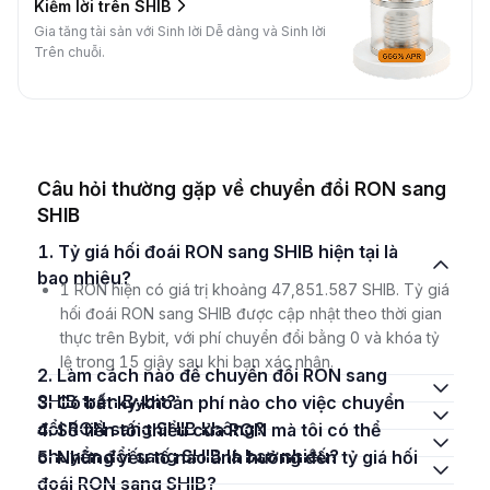
Kiếm lời trên SHIB
Gia tăng tài sản với Sinh lời Dễ dàng và Sinh lời
Trên chuỗi.
Câu hỏi thường gặp về chuyển đổi RON sang
SHIB
1. Tỷ giá hối đoái RON sang SHIB hiện tại là
bao nhiêu?
1 RON hiện có giá trị khoảng 47,851.587 SHIB. Tỷ giá
hối đoái RON sang SHIB được cập nhật theo thời gian
thực trên Bybit, với phí chuyển đổi bằng 0 và khóa tỷ
lệ trong 15 giây sau khi bạn xác nhận.
2. Làm cách nào để chuyển đổi RON sang
SHIB trên Bybit?
3. Có bất kỳ khoản phí nào cho việc chuyển
đổi RON sang SHIB không?
4. Số tiền tối thiểu của RON mà tôi có thể
chuyển đổi sang SHIB là bao nhiêu?
5. Những yếu tố nào ảnh hưởng đến tỷ giá hối
đoái RON sang SHIB?