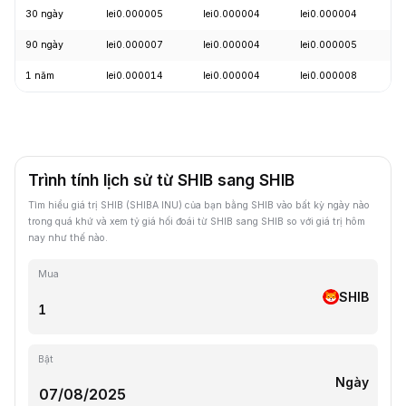
30 ngày
lei0.000005
lei0.000004
lei0.000004
+
90 ngày
lei0.000007
lei0.000004
lei0.000005
-
1 năm
lei0.000014
lei0.000004
lei0.000008
-
Trình tính lịch sử từ SHIB sang SHIB
Tìm hiểu giá trị SHIB (SHIBA INU) của bạn bằng SHIB vào bất kỳ ngày nào
trong quá khứ và xem tỷ giá hối đoái từ SHIB sang SHIB so với giá trị hôm
nay như thế nào.
Mua
SHIB
Bật
Ngày