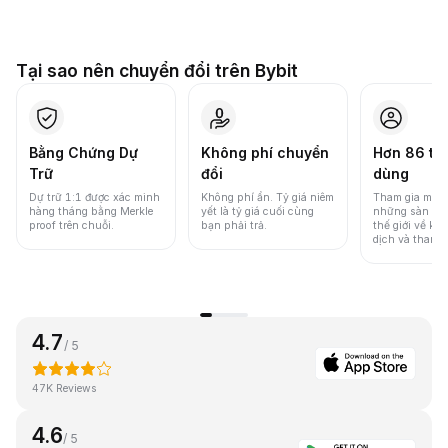
Tại sao nên chuyển đổi trên Bybit
Bằng Chứng Dự
Không phí chuyển
Hơn 86 tri
Trữ
đổi
dùng
Dự trữ 1:1 được xác minh
Không phí ẩn. Tỷ giá niêm
Tham gia một 
hàng tháng bằng Merkle
yết là tỷ giá cuối cùng
những sàn gia
proof trên chuỗi.
bạn phải trả.
thế giới về khố
dịch và thanh
4.7
/ 5
47K Reviews
4.6
/ 5