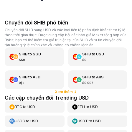
Chuyển đổi SHIB phổ biến
Chuyển đổi SHIB sang USD và các loại tiền tệ pháp định khác theo tỷ lệ
theo thời gian thực. Được cung cấp bởi các báo giá Maker tổng hợp của
Bybit, bạn có thể kiểm tra giá trị hiện tại của SHIB và tự tin chuyển đổi,
tận hưởng tỷ lệ chính xác và không có chênh lệch ẩn.
SHIB
to
SGD
SHIB
to
USD
S$0
$0
SHIB
to
AED
SHIB
to
ARS
د.إ0
$0.007
Xem thêm
↓
Các cặp chuyển đổi Trending USD
BTC
to
USD
ETH
to
USD
USDC
to
USD
USDT
to
USD