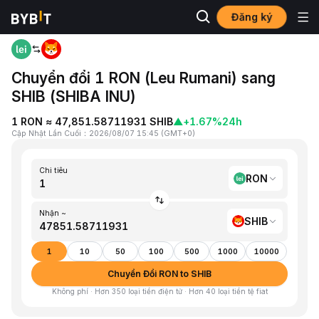
Đăng ký
Trang chủ
RON to SHIB
Chuyển đổi 1 RON (Leu Rumani) sang
SHIB (SHIBA INU)
1 RON ≈ 47,851.58711931 SHIB
▲
+1.67%
24h
Cập Nhật Lần Cuối
：
2026/08/07 15:45
(
GMT+0
)
Chi tiêu
RON
Nhận ~
SHIB
1
10
50
100
500
1000
10000
Chuyển Đổi RON to SHIB
Không phí · Hơn 350 loại tiền điện tử · Hơn 40 loại tiền tệ fiat