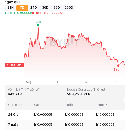
ngày qua.
24H
7D
14D
30D
60D
200D
Cao
:
lei
0.000005
Thấp
:
lei
0.000005
Cập Nhật Lần Cuối: 2026-08-07, 15:45 GMT+0
Mức cao nhất mọi thời đại
Thấp nhất mọi thời đại
lei0.000086
lei0.000000
Vốn Hoá Thị Trường
Nguồn Cung Lưu Thông
lei2.71B
589,239.63 B
Giai đoạn
Cao
Thấp
Trung Bình
T
24 Giờ
lei0.000005
lei0.000005
lei0.000005
-
7 ngày
lei0.000005
lei0.000005
lei0.000005
-