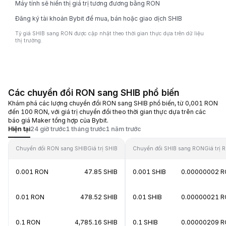
Máy tính sẽ hiển thị giá trị tương đương bằng RON
Đăng ký tài khoản Bybit để mua, bán hoặc giao dịch SHIB
Tỷ giá SHIB sang RON được cập nhật theo thời gian thực dựa trên dữ liệu
thị trường.
Các chuyển đổi RON sang SHIB phổ biến
Khám phá các lượng chuyển đổi RON sang SHIB phổ biến, từ 0,001 RON
đến 100 RON, với giá trị chuyển đổi theo thời gian thực dựa trên các
báo giá Maker tổng hợp của Bybit.
Hiện tại
24 giờ trước
1 tháng trước
1 năm trước
Chuyển đổi RON sang SHIB
Giá trị SHIB
Chuyển đổi SHIB sang RON
Giá trị 
0.001 RON
47.85 SHIB
0.001 SHIB
0.00000002 
0.01 RON
478.52 SHIB
0.01 SHIB
0.00000021 
0.1 RON
4,785.16 SHIB
0.1 SHIB
0.00000209 