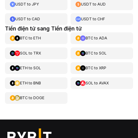
USDT
to
JPY
USDT
to
AUD
USDT
to
CAD
USDT
to
CHF
Tiền điện tử sang Tiền điện tử
BTC
to
ETH
BTC
to
ADA
SOL
to
TRX
BTC
to
SOL
ETH
to
SOL
BTC
to
XRP
ETH
to
BNB
SOL
to
AVAX
BTC
to
DOGE