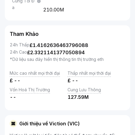
Cung Tối Đ
a
210.00M
Tham Khảo
24h Thấp
£
1.4162636463796088
24h Cao
£
2.3321141377050894
*Dữ liệu sau đây hiển thị thông tin thị trường eth
Mức cao nhất mọi thời đại
Thấp nhất mọi thời đại
£
--
£
--
Vốn Hoá Thị Trường
Cung Lưu Thông
--
127.59M
Giới thiệu về Viction (VIC)