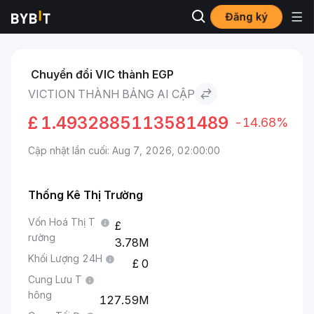
Đăng ký
Thị trường
Giá Viction VIC
Viction to Bảng Ai Cập
Chuyển đổi VIC thành EGP
VICTION THÀNH BẢNG AI CẬP
£
1.4932885113581489
-14.68%
Cập nhật lần cuối: Aug 7, 2026, 02:00:00
Thống Kê Thị Trường
Vốn Hoá Thị T
rường
3.78M
Khối Lượng 24H
0
Cung Lưu T
hông
127.59M