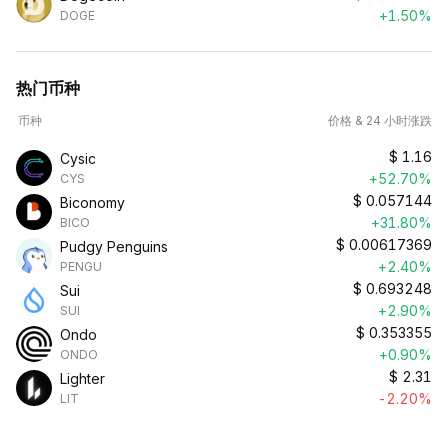
+1.50%
DOGE
热门币种
币种
价格 & 24 小时涨跌
$
1.16
Cysic
+52.70%
CYS
$
0.057144
Biconomy
+31.80%
BICO
$
0.00617369
Pudgy Penguins
+2.40%
PENGU
$
0.693248
Sui
+2.90%
SUI
$
0.353355
Ondo
+0.90%
ONDO
$
2.31
Lighter
-2.20%
LIT