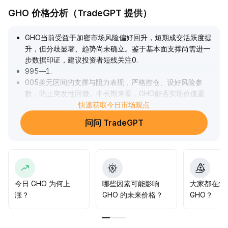
GHO 价格分析（TradeGPT 提供）
GHO当前受益于加密市场风险偏好回升，短期成交活跃度提
升，但分歧显著、趋势尚未确立。鉴于基本面支撑尚需进一
步数据印证，建议投资者短线关注0
.
995—1
.
005美元区间的支撑与阻力表现，严格控仓、设好风险参
数，防止突发性回撤。中长期来看，GHO能否实现价值重
估，仍取决于其借贷生态渗透率与治理透明度的持续优化，
快速获取今日市场观点
需动态跟踪协议应用与资金流向数据。
.
问问 TradeGPT
今日 GHO 为何上
哪些因素可能影响
大家都在怎
涨？
GHO 的未来价格？
GHO？