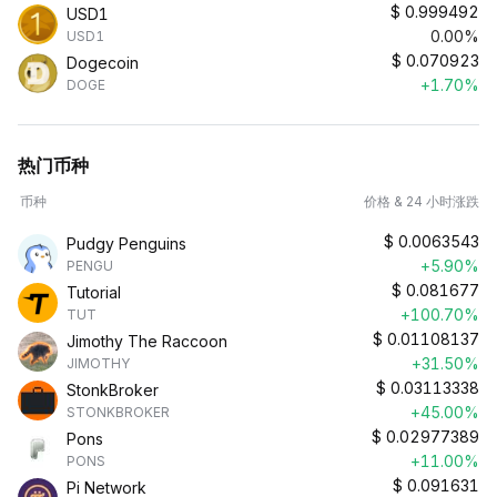
$
0.999492
USD1
0.00%
USD1
$
0.070923
Dogecoin
+1.70%
DOGE
热门币种
币种
价格 & 24 小时涨跌
$
0.0063543
Pudgy Penguins
+5.90%
PENGU
$
0.081677
Tutorial
+100.70%
TUT
$
0.01108137
Jimothy The Raccoon
+31.50%
JIMOTHY
$
0.03113338
StonkBroker
+45.00%
STONKBROKER
$
0.02977389
Pons
+11.00%
PONS
$
0.091631
Pi Network