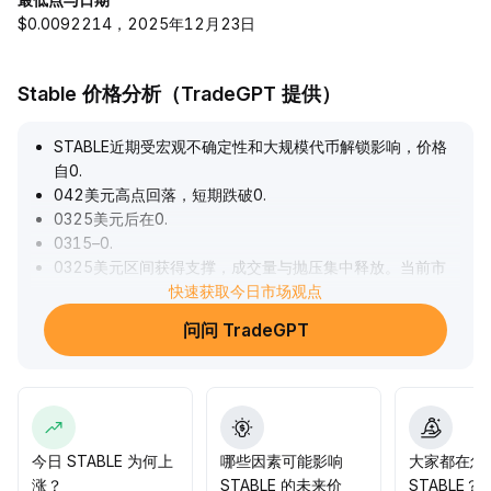
$0.0092214，2025年12月23日
​​Stable 价格分析（TradeGPT 提供）
STABLE近期受宏观不确定性和大规模代币解锁影响，价格
自0
.
042美元高点回落，短期跌破0
.
0325美元后在0
.
0315–0
.
0325美元区间获得支撑，成交量与抛压集中释放。当前市
场情绪偏谨慎，链上项目基本面分化加剧。技术面显示空头
快速获取今日市场观点
动力减弱，若STABLE稳固上述区间并突破0
.
问问 TradeGPT
035美元，将有望打开反弹空间。建议关注解锁节奏与市场
风险偏好的边际变化，低位布局宜循序渐进，静待结构性机
会。
.
今日 STABLE 为何上
哪些因素可能影响
大家都在怎
涨？
STABLE 的未来价
STABLE？