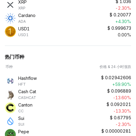
$
1.036
XRP
-2.30%
XRP
$
0.20077
Cardano
+4.30%
ADA
$
0.999673
USD1
0.00%
USD1
热门币种
币种
价格 & 24 小时涨跌
$
0.02942606
Hashflow
+59.90%
HFT
$
0.096889
Cash Cat
-13.60%
CASHCAT
$
0.092021
Canton
-13.30%
CC
$
0.67795
Sui
-2.30%
SUI
$
0.00000281
Pepe