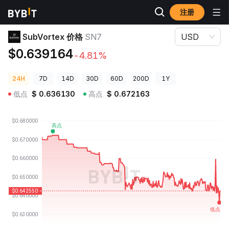
注册
加密货币价格
SubVortex 价格 SN7
SubVortex 价格
SN7
USD
$0.639164
-4.81%
24H
7D
14D
30D
60D
200D
1Y
低点
$
0.636130
高点
$
0.672163