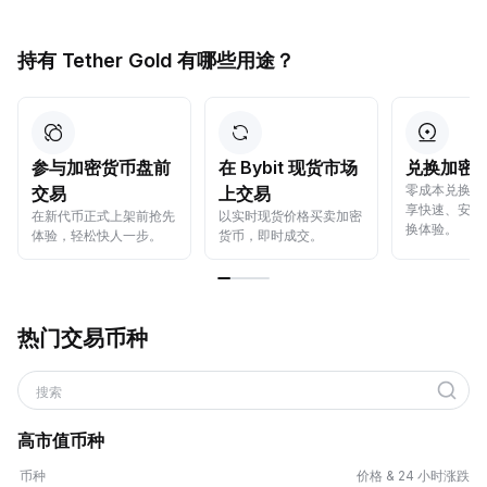
持有 Tether Gold 有哪些用途？
参与加密货币盘前
在 Bybit 现货市场
兑换加密
零成本兑换加
交易
上交易
享快速、安全
在新代币正式上架前抢先
以实时现货价格买卖加密
换体验。
体验，轻松快人一步。
货币，即时成交。
热门交易币种
搜索
高市值币种
币种
价格 & 24 小时涨跌