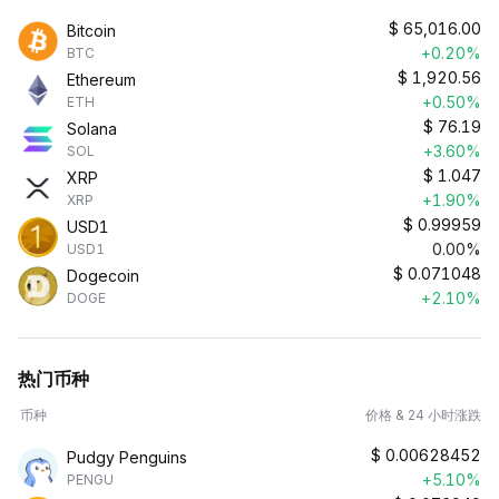
$
65,016.00
Bitcoin
+0.20%
BTC
$
1,920.56
Ethereum
+0.50%
ETH
$
76.19
Solana
+3.60%
SOL
$
1.047
XRP
+1.90%
XRP
$
0.99959
USD1
0.00%
USD1
$
0.071048
Dogecoin
+2.10%
DOGE
热门币种
币种
价格 & 24 小时涨跌
$
0.00628452
Pudgy Penguins
+5.10%
PENGU