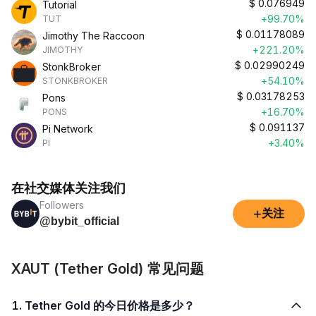
$
0.076949
Tutorial
+99.70%
TUT
$
0.01178089
Jimothy The Raccoon
+221.20%
JIMOTHY
$
0.02990249
StonkBroker
+54.10%
STONKBROKER
$
0.03178253
Pons
+16.70%
PONS
$
0.091137
Pi Network
+3.40%
PI
在社交媒体关注我们
Followers
+
关注
@bybit_official
XAUT (Tether Gold) 常见问题
1. Tether Gold 的今日价格是多少？