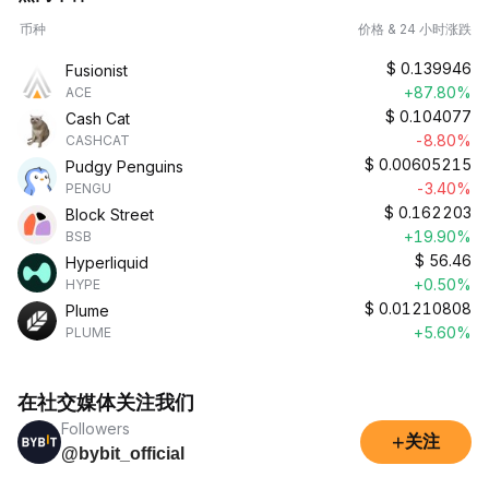
币种
价格 & 24 小时涨跌
$
0.139946
Fusionist
+87.80%
ACE
$
0.104077
Cash Cat
-8.80%
CASHCAT
$
0.00605215
Pudgy Penguins
-3.40%
PENGU
$
0.162203
Block Street
+19.90%
BSB
$
56.46
Hyperliquid
+0.50%
HYPE
$
0.01210808
Plume
+5.60%
PLUME
在社交媒体关注我们
Followers
+
关注
@bybit_official