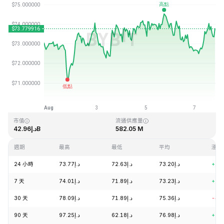
最近更新時間：2026-08-07 19:31 (GMT+0)
歷史最高價格
歷史最低價格
د.إ0.500801
د.إ293.31
市值
流通供應量
د.إ42.96B
582.05 M
週期
最高
最低
平均
漲跌
24 小時
د.إ73.77
د.إ72.63
د.إ73.20
+1.
7 天
د.إ74.01
د.إ71.89
د.إ73.23
+0.
30 天
د.إ78.09
د.إ71.89
د.إ75.36
-4.
90 天
د.إ97.25
د.إ62.18
د.إ76.98
+9.