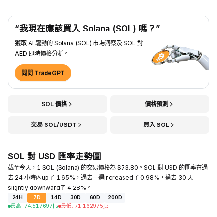
“我現在應該買入 Solana (SOL) 嗎？”
獲取 AI 驅動的 Solana (SOL) 市場洞察及 SOL 對
AED 即時價格分析。
問問 TradeGPT
SOL 價格
價格預測
交易 SOL/USDT
買入 SOL
SOL 對 USD 匯率走勢圖
截至今天，1 SOL (Solana) 的交易價格為 $73.80。SOL 對 USD 的匯率在過
去 24 小時內up了 1.65%，過去一週increased了 0.98%，過去 30 天
slightly downward了 4.28%。
24H
7D
14D
30D
60D
200D
最高
:
74.517697
د.إ
最低
:
71.162975
د.إ