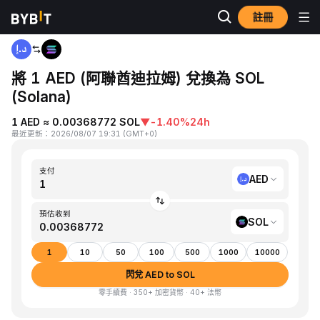
註冊
首頁
AED to SOL
將 1 AED (阿聯酋迪拉姆) 兌換為 SOL
(Solana)
1 AED ≈ 0.00368772 SOL
▼
-1.40%
24h
最近更新
：
2026/08/07 19:31
(
GMT+0
)
支付
AED
預估收到
SOL
1
10
50
100
500
1000
10000
閃兌 AED to SOL
零手續費 · 350+ 加密貨幣 · 40+ 法幣