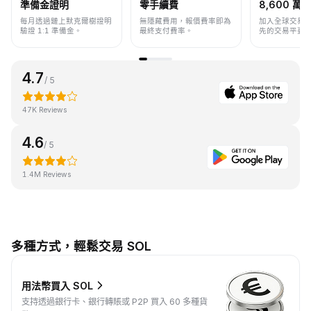
準備金證明
零手續費
8,600 萬+
每月透過鏈上默克爾樹證明
無隱藏費用，報價費率即為
加入全球交易
驗證 1:1 準備金。
最終支付費率。
先的交易平臺
4.7
/ 5
47K Reviews
4.6
/ 5
1.4M Reviews
多種方式，輕鬆交易 SOL
用法幣買入 SOL
支持透過銀行卡、銀行轉賬或 P2P 買入 60 多種貨