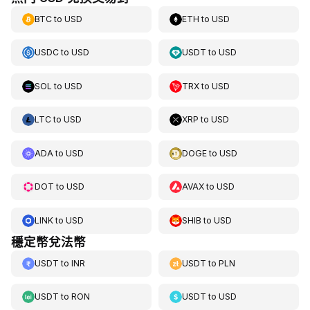
BTC
to
USD
ETH
to
USD
USDC
to
USD
USDT
to
USD
SOL
to
USD
TRX
to
USD
LTC
to
USD
XRP
to
USD
ADA
to
USD
DOGE
to
USD
DOT
to
USD
AVAX
to
USD
LINK
to
USD
SHIB
to
USD
穩定幣兌法幣
USDT
to
INR
USDT
to
PLN
USDT
to
RON
USDT
to
USD