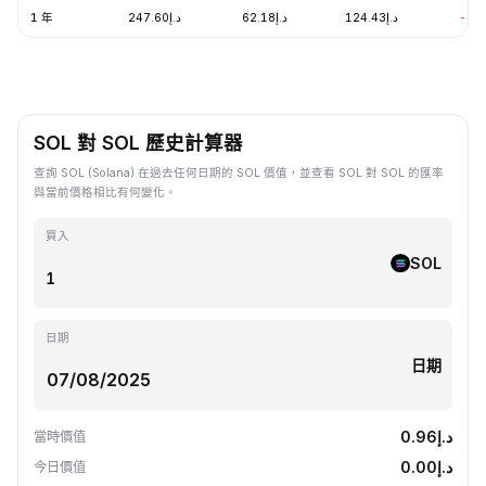
1 年
د.إ247.60
د.إ62.18
د.إ124.43
-56
SOL 對 SOL 歷史計算器
查詢 SOL (Solana) 在過去任何日期的 SOL 價值，並查看 SOL 對 SOL 的匯率
與當前價格相比有何變化。
買入
SOL
日期
日期
د.إ0.96
當時價值
د.إ0.00
今日價值