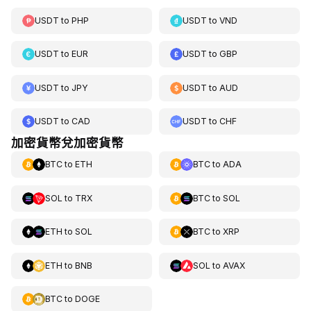
USDT
to
PHP
USDT
to
VND
USDT
to
EUR
USDT
to
GBP
USDT
to
JPY
USDT
to
AUD
USDT
to
CAD
USDT
to
CHF
加密貨幣兌加密貨幣
BTC
to
ETH
BTC
to
ADA
SOL
to
TRX
BTC
to
SOL
ETH
to
SOL
BTC
to
XRP
ETH
to
BNB
SOL
to
AVAX
BTC
to
DOGE