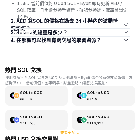
1 AED 當前價值約 0.004 SOL。Bybit 即時更新 AED /
SOL 匯率，且免收兌換手續費。確認兌換後，匯率將鎖定
15 秒。
2. AED 兌SOL 的價格在過去 24 小時內的波動情
況如何？
3. Solana的總量是多少？
4. 在哪裡可以找到有關交易的學習資源？
熱門 SOL 兌換
按即時匯率將 SOL 兌換為 USD 及其他法幣。Bybit 聚合多家做市商報價，為
您提供 SOL 當前價值，匯率精準、點差透明，讓您兌換無憂。
SOL
to
SGD
SOL
to
USD
S$94.31
$73.8
SOL
to
AED
SOL
to
ARS
د.إ271.05
$110,622
查看更多
↓
熱門 USD 兌換交易對