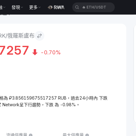
融
發現
更多
🔥
ETH/USDT
俄羅斯盧布
ORK/俄羅斯盧布
7257
-0.70%
的價格為 ₽3.856159675517257 RUB，過去24小時內 下跌
 Network呈下行趨勢，下跌 為 -0.98%。
流通供應量
最大供應量