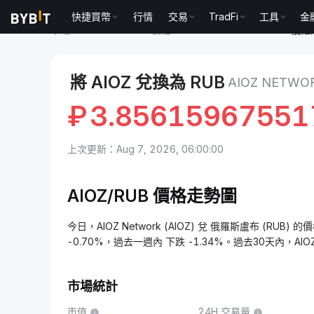
快捷買幣
行情
交易
TradFi
工具
金
市場
AIOZ Network 價格 AIOZ
AIOZ Network to 
將 AIOZ 兌換為 RUB
AIOZ NETW
₽
3.85615967551
上次更新：Aug 7, 2026, 06:00:00
AIOZ/RUB 價格走勢圖
今日，AIOZ Network (AIOZ) 兌 俄羅斯盧布 (RUB) 
-0.70%，過去一週內 下跌 -1.34%。過去30天內，AIOZ
市場統計
市值
24H 交易量