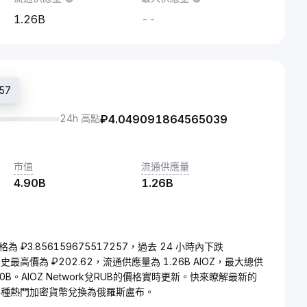
1.26B
--
57
24h 高點
₽
4.049091864565039
市值
流通供應量
4.90B
1.26B
的價格為 ₽3.856159675517257，過去 24 小時內下跌
的歷史最高價為 ₽202.62，流通供應量為 1.26B AIOZ，最大總供
4.90B。AIOZ Network兌RUB的價格實時更新。快來瞭解最新的
鬆地將各種熱門加密貨幣兌換為俄羅斯盧布。