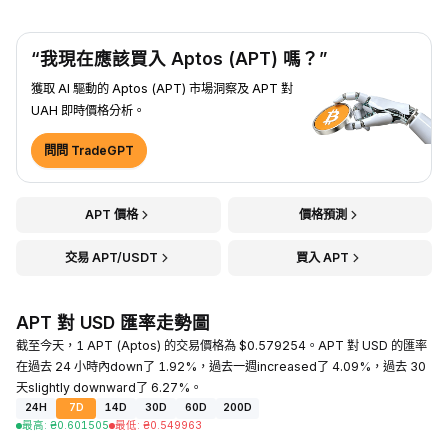
“我現在應該買入 Aptos (APT) 嗎？”
獲取 AI 驅動的 Aptos (APT) 市場洞察及 APT 對
UAH 即時價格分析。
問問 TradeGPT
APT 價格
價格預測
交易 APT/USDT
買入 APT
APT 對 USD 匯率走勢圖
截至今天，1 APT (Aptos) 的交易價格為 $0.579254。APT 對 USD 的匯率
在過去 24 小時內down了 1.92%，過去一週increased了 4.09%，過去 30
天slightly downward了 6.27%。
24H
7D
14D
30D
60D
200D
最高
:
₴
0.601505
最低
:
₴
0.549963