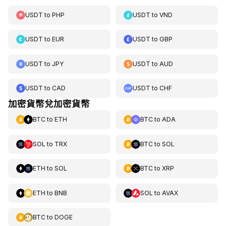
USDT
to
PHP
USDT
to
VND
USDT
to
EUR
USDT
to
GBP
USDT
to
JPY
USDT
to
AUD
USDT
to
CAD
USDT
to
CHF
加密貨幣兌加密貨幣
BTC
to
ETH
BTC
to
ADA
SOL
to
TRX
BTC
to
SOL
ETH
to
SOL
BTC
to
XRP
ETH
to
BNB
SOL
to
AVAX
BTC
to
DOGE