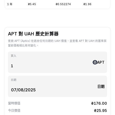
1 年
₴5.45
₴0.552274
₴1.96
-8
APT 對 UAH 歷史計算器
查詢 APT (Aptos) 在過去任何日期的 UAH 價值，並查看 APT 對 UAH 的匯率與
當前價格相比有何變化。
買入
APT
日期
日期
₴176.00
當時價值
₴25.95
今日價值