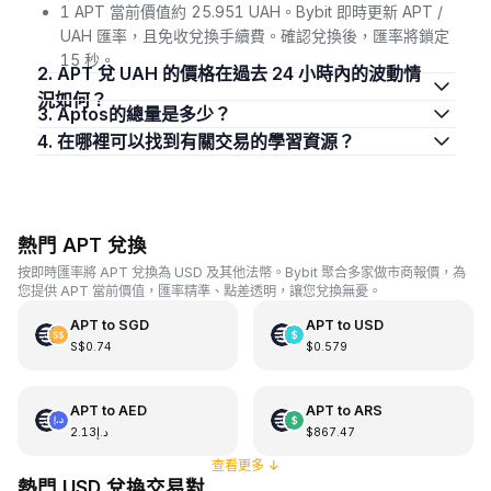
1 APT 當前價值約 25.951 UAH。Bybit 即時更新 APT /
UAH 匯率，且免收兌換手續費。確認兌換後，匯率將鎖定
15 秒。
2. APT 兌 UAH 的價格在過去 24 小時內的波動情
況如何？
3. Aptos的總量是多少？
4. 在哪裡可以找到有關交易的學習資源？
熱門 APT 兌換
按即時匯率將 APT 兌換為 USD 及其他法幣。Bybit 聚合多家做市商報價，為
您提供 APT 當前價值，匯率精準、點差透明，讓您兌換無憂。
APT
to
SGD
APT
to
USD
S$0.74
$0.579
APT
to
AED
APT
to
ARS
د.إ2.13
$867.47
查看更多
↓
熱門 USD 兌換交易對