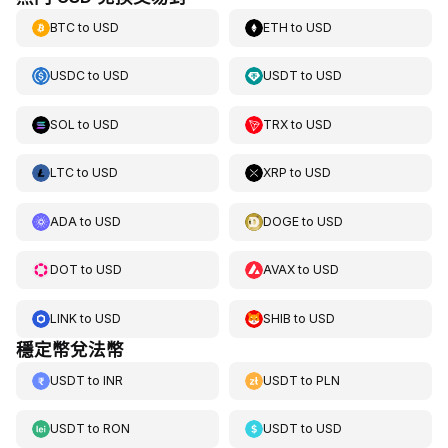
BTC
to
USD
ETH
to
USD
USDC
to
USD
USDT
to
USD
SOL
to
USD
TRX
to
USD
LTC
to
USD
XRP
to
USD
ADA
to
USD
DOGE
to
USD
DOT
to
USD
AVAX
to
USD
LINK
to
USD
SHIB
to
USD
穩定幣兌法幣
USDT
to
INR
USDT
to
PLN
USDT
to
RON
USDT
to
USD