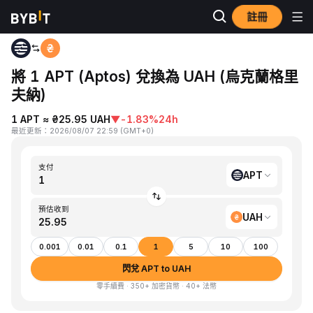
註冊
首頁
APT to UAH
將 1 APT (Aptos) 兌換為 UAH (烏克蘭格里
夫納)
1 APT ≈ ₴25.95 UAH
▼
-1.83%
24h
最近更新
：
2026/08/07 22:59
(
GMT+0
)
支付
APT
預估收到
UAH
0.001
0.01
0.1
1
5
10
100
閃兌 APT to UAH
零手續費 · 350+ 加密貨幣 · 40+ 法幣