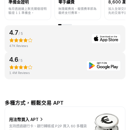
準備金證明
零手續費
8,600 萬+
每月透過鏈上默克爾樹證明
無隱藏費用，報價費率即為
加入全球交易
驗證 1:1 準備金。
最終支付費率。
先的交易平臺
4.7
/ 5
47K Reviews
4.6
/ 5
1.4M Reviews
多種方式，輕鬆交易 APT
用法幣買入 APT
支持透過銀行卡、銀行轉賬或 P2P 買入 60 多種貨