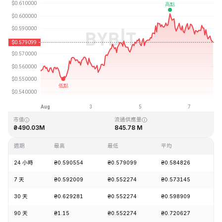
最近更新時間：2026-08-07 22:59 (GMT+0)
歷史最高價格
歷史最低價格
₴19.92
₴0.545459
市值
流通供應量
₴490.03M
845.78 M
週期
最高
最低
平均
漲
24 小時
₴0.590554
₴0.579099
₴0.584826
-1
7 天
₴0.592009
₴0.552274
₴0.573145
+4
30 天
₴0.629281
₴0.552274
₴0.598909
-6
90 天
₴1.15
₴0.552274
₴0.720627
-1