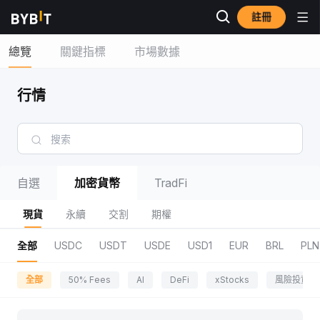
註冊
總覽
關鍵指標
市場數據
行情
自選
加密貨幣
TradFi
現貨
永續
交割
期權
全部
USDC
USDT
USDE
USD1
EUR
BRL
PLN
全部
50% Fees
AI
DeFi
xStocks
風險投資區