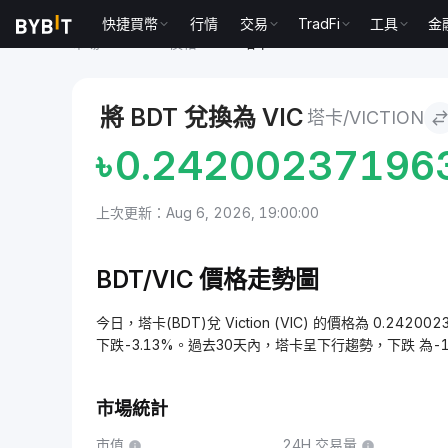
快捷買幣
行情
交易
TradFi
工具
金
市場
Viction 價格 VIC
塔卡 to Viction
將 BDT 兌換為 VIC
塔卡/VICTION
৳
0.24200237196
上次更新：Aug 6, 2026, 19:00:00
BDT/VIC 價格走勢圖
今日，塔卡(BDT)兌 Viction (VIC) 的價格為 0.242
下跌-3.13%。過去30天內，塔卡呈下行趨勢，下跌 為-1
市場統計
市值
24H 交易量