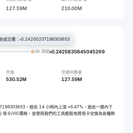
127.59M
210.00M
新成交價：৳0.24200237196303653
24h 高點
৳
0.2425835845045269
市值
流通供應量
530.52M
127.59M
0237196303653，過去 24 小時內上漲 +6.47%，過去一週內下
新的 塔卡/VIC價格，並使用我們的工具輕鬆地將塔卡兌換為各種熱