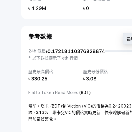
4.29M
0
參考數據
最
24h 低點
৳
0.17218110376828874
* 以下數據顯示了 eth 行情
歷史最高價格
歷史最低價格
৳
330.25
৳
3.08
Fiat to Token Read More
:
(BDT)
當前，塔卡 (BDT)兌 Viction (VIC)的價格為0.2420
跌 -3.13%。塔卡兌VIC的價格實時更新。快來瞭解最
門加密貨幣兌。