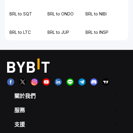
BRL to SQT
BRL to ONDO
BRL to NIBI
BRL to LTC
BRL to JUP
BRL to INSP
關於我們
服務
支援