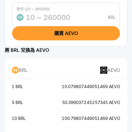
支付 (10 ~ 260000)
BRL
R$
購買 AEVO
將 BRL 兌換為 AEVO
BRL
AEVO
1 BRL
10.079807449051469 AEVO
5 BRL
50.399037245257345 AEVO
10 BRL
100.79807449051469 AEVO