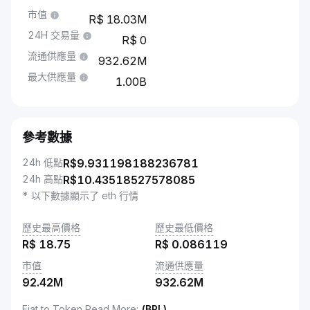
市值
18.03M
24H 交易量
0
流通供應量
932.62M
最大供應量
1.00B
參考數據
24h 低點
R$
9.931198188236781
24h 高點
R$
10.43518527578085
* 以下數據顯示了 eth 行情
歷史最高價格
歷史最低價格
R$
18.75
R$
0.086119
市值
流通供應量
92.42M
932.62M
Fiat to Token Read More
:
(BRL)