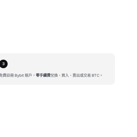
3
免費註冊 Bybit 賬戶，
零手續費
兌換、買入、賣出或交易 BTC。