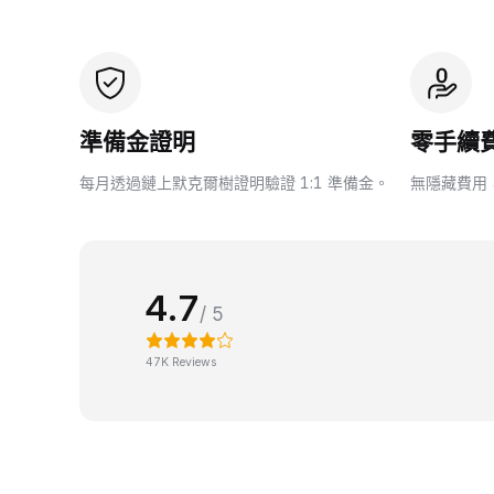
準備金證明
零手續
每月透過鏈上默克爾樹證明驗證 1:1 準備金。
無隱藏費用
4.7
/ 5
47K Reviews