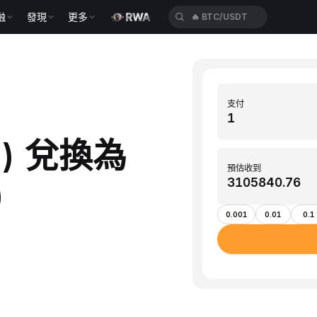
融
發現
更多
🔥
BTC/USDT
支付
in) 兌換為
預估收到
)
0.001
0.01
0.1