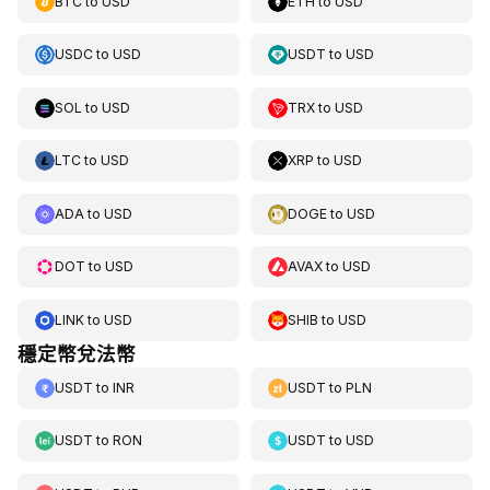
BTC
to
USD
ETH
to
USD
USDC
to
USD
USDT
to
USD
SOL
to
USD
TRX
to
USD
LTC
to
USD
XRP
to
USD
ADA
to
USD
DOGE
to
USD
DOT
to
USD
AVAX
to
USD
LINK
to
USD
SHIB
to
USD
穩定幣兌法幣
USDT
to
INR
USDT
to
PLN
USDT
to
RON
USDT
to
USD