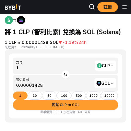
註冊
首頁
CLP to SOL
將 1 CLP (智利比索) 兌換為 SOL (Solana)
1 CLP ≈ 0.00001428 SOL
▼
-1.19%
24h
最近更新
：
2026/08/10 03:06
(
GMT+0
)
支付
CLP
預估收到
SOL
1
10
50
100
500
1000
10000
閃兌 CLP to SOL
零手續費 · 350+ 加密貨幣 · 40+ 法幣