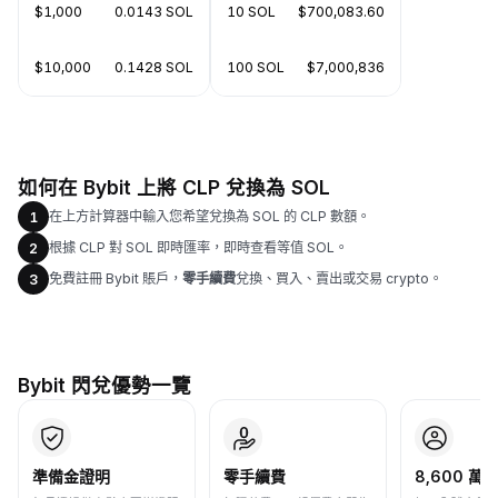
$1,000
0.0143 SOL
10 SOL
$700,083.60
$10,000
0.1428 SOL
100 SOL
$7,000,836
如何在 Bybit 上將 CLP 兌換為 SOL
在上方計算器中輸入您希望兌換為 SOL 的 CLP 數額。
1
根據 CLP 對 SOL 即時匯率，即時查看等值 SOL。
2
免費註冊 Bybit 賬戶，
零手續費
兌換、買入、賣出或交易 crypto。
3
Bybit 閃兌優勢一覽
準備金證明
零手續費
8,600 萬+