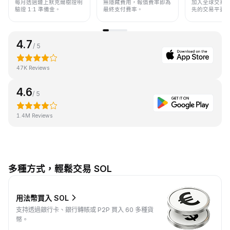
每月透過鏈上默克爾樹證明
無隱藏費用，報價費率即為
加入全球交易
驗證 1:1 準備金。
最終支付費率。
先的交易平臺
4.7
/ 5
47K Reviews
4.6
/ 5
1.4M Reviews
多種方式，輕鬆交易 SOL
用法幣買入 SOL
支持透過銀行卡、銀行轉賬或 P2P 買入 60 多種貨
幣。