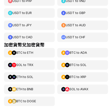
USDT
to
PHP
USDT
to
VND
USDT
to
EUR
USDT
to
GBP
USDT
to
JPY
USDT
to
AUD
USDT
to
CAD
USDT
to
CHF
加密貨幣兌加密貨幣
BTC
to
ETH
BTC
to
ADA
SOL
to
TRX
BTC
to
SOL
ETH
to
SOL
BTC
to
XRP
ETH
to
BNB
SOL
to
AVAX
BTC
to
DOGE