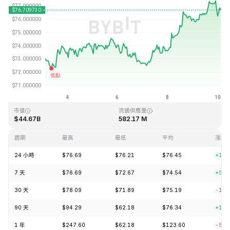
最近更新時間：2026-08-10 03:06 (GMT+0)
歷史最高價格
歷史最低價格
$293.31
$0.500801
市值
流通供應量
$44.67B
582.17 M
週期
最高
最低
平均
漲跌
24 小時
$76.69
$76.21
$76.45
+1.2
7 天
$76.69
$72.67
$74.54
+5.1
30 天
$78.09
$71.89
$75.19
-1.3
90 天
$94.29
$62.18
$76.34
+18.
1 年
$247.60
$62.18
$123.60
-58.