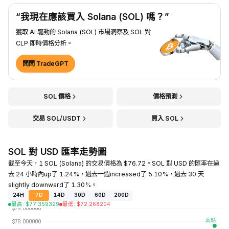
“我現在應該買入 Solana (SOL) 嗎？”
獲取 AI 驅動的 Solana (SOL) 市場洞察及 SOL 對
CLP 即時價格分析。
問問 TradeGPT
SOL 價格
價格預測
交易 SOL/USDT
買入 SOL
SOL 對 USD 匯率走勢圖
截至今天，1 SOL (Solana) 的交易價格為 $76.72。SOL 對 USD 的匯率在過
去 24 小時內up了 1.24%，過去一週increased了 5.10%，過去 30 天
slightly downward了 1.30%。
24H
7D
14D
30D
60D
200D
最高
:
$
77.359329
最低
:
$
72.268204