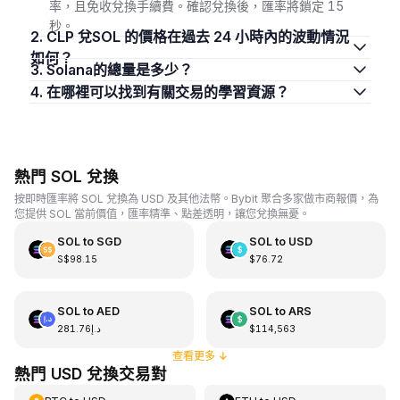
率，且免收兌換手續費。確認兌換後，匯率將鎖定 15
秒。
2. CLP 兌SOL 的價格在過去 24 小時內的波動情況
如何？
3. Solana的總量是多少？
4. 在哪裡可以找到有關交易的學習資源？
熱門 SOL 兌換
按即時匯率將 SOL 兌換為 USD 及其他法幣。Bybit 聚合多家做市商報價，為
您提供 SOL 當前價值，匯率精準、點差透明，讓您兌換無憂。
SOL
to
SGD
SOL
to
USD
S$98.15
$76.72
SOL
to
AED
SOL
to
ARS
د.إ281.76
$114,563
查看更多
↓
熱門 USD 兌換交易對