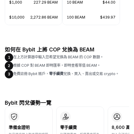
$1,000
227.29 BEAM
10 BEAM
$44.00
$10,000
2,272.86 BEAM
100 BEAM
$439.97
如何在 Bybit 上將 COP 兌換為 BEAM
在上方計算器中輸入您希望兌換為 BEAM 的 COP 數額。
1
根據 COP 對 BEAM 即時匯率，即時查看等值 BEAM。
2
免費註冊 Bybit 賬戶，
零手續費
兌換、買入、賣出或交易 crypto。
3
Bybit 閃兌優勢一覽
準備金證明
零手續費
8,600 萬+