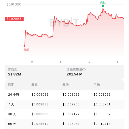
最近更新時間：2026-08-08 09:12 (GMT+0)
歷史最高價格
歷史最低價格
$4.28
$0.006168
市值
流通供應量
$1.82M
201.54 M
週期
最高
最低
平均
漲
24 小時
$0.009038
$0.009038
$0.009038
-2
7 天
$0.009633
$0.007906
$0.008751
+2
30 天
$0.009633
$0.007127
$0.008352
+2
90 天
$0.025510
$0.006964
$0.012714
-4