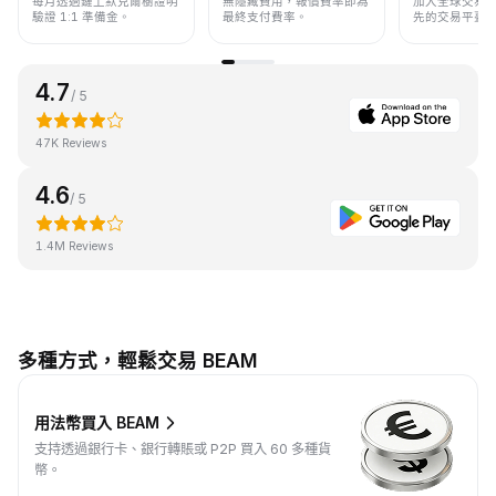
每月透過鏈上默克爾樹證明
無隱藏費用，報價費率即為
加入全球交易
驗證 1:1 準備金。
最終支付費率。
先的交易平臺
4.7
/ 5
47K Reviews
4.6
/ 5
1.4M Reviews
多種方式，輕鬆交易 BEAM
用法幣買入 BEAM
支持透過銀行卡、銀行轉賬或 P2P 買入 60 多種貨
幣。