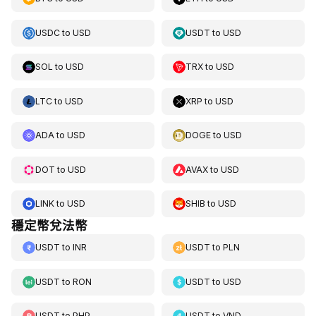
USDC
to
USD
USDT
to
USD
SOL
to
USD
TRX
to
USD
LTC
to
USD
XRP
to
USD
ADA
to
USD
DOGE
to
USD
DOT
to
USD
AVAX
to
USD
LINK
to
USD
SHIB
to
USD
穩定幣兌法幣
USDT
to
INR
USDT
to
PLN
USDT
to
RON
USDT
to
USD
USDT
to
PHP
USDT
to
VND