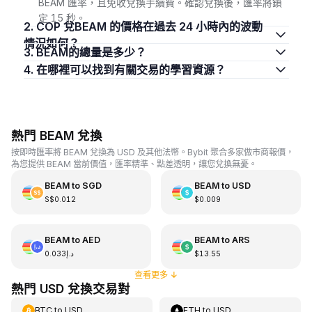
BEAM 匯率，且免收兌換手續費。確認兌換後，匯率將鎖
定 15 秒。
2. COP 兌BEAM 的價格在過去 24 小時內的波動
情況如何？
3. BEAM的總量是多少？
4. 在哪裡可以找到有關交易的學習資源？
熱門 BEAM 兌換
按即時匯率將 BEAM 兌換為 USD 及其他法幣。Bybit 聚合多家做市商報價，
為您提供 BEAM 當前價值，匯率精準、點差透明，讓您兌換無憂。
BEAM
to
SGD
BEAM
to
USD
S$0.012
$0.009
BEAM
to
AED
BEAM
to
ARS
د.إ0.033
$13.55
查看更多
↓
熱門 USD 兌換交易對
BTC
to
USD
ETH
to
USD