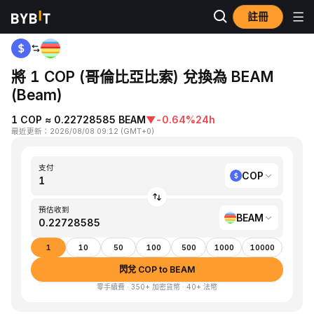
註冊
首頁
COP to BEAM
將 1 COP (哥倫比亞比索) 兌換為 BEAM
(Beam)
1 COP ≈ 0.22728585 BEAM
▼
-0.64%
24h
最近更新
：
2026/08/08 09:12
(
GMT+0
)
支付
COP
預估收到
BEAM
1
10
50
100
500
1000
10000
閃兌 COP to BEAM
零手續費 · 350+ 加密貨幣 · 40+ 法幣