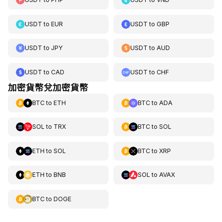
USDT
to
EUR
USDT
to
GBP
USDT
to
JPY
USDT
to
AUD
USDT
to
CAD
USDT
to
CHF
加密貨幣兌加密貨幣
BTC
to
ETH
BTC
to
ADA
SOL
to
TRX
BTC
to
SOL
ETH
to
SOL
BTC
to
XRP
ETH
to
BNB
SOL
to
AVAX
BTC
to
DOGE