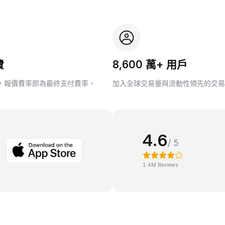
費
8,600 萬+ 用戶
，報價費率即為最終支付費率。
加入全球交易量與流動性領先的交易
4.6
/ 5
1.4M Reviews