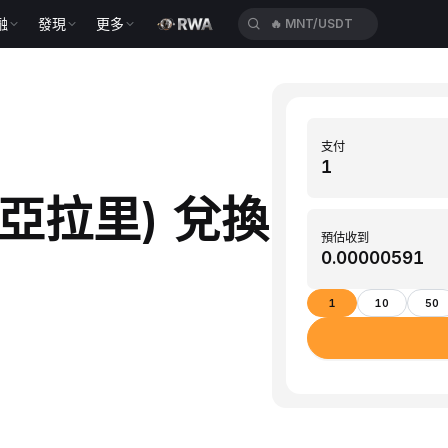
融
發現
更多
🔥
BTC/USDT
支付
吉亞拉里) 兌換
預估收到
1
10
50