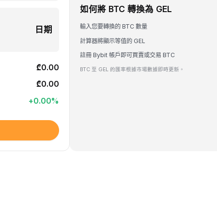
如何將 BTC 轉換為 GEL
輸入您要轉換的 BTC 數量
日期
計算器將顯示等值的 GEL
註冊 Bybit 帳戶即可買賣或交易 BTC
₾0.00
BTC 至 GEL 的匯率根據市場數據即時更新。
₾0.00
+
0.00
%