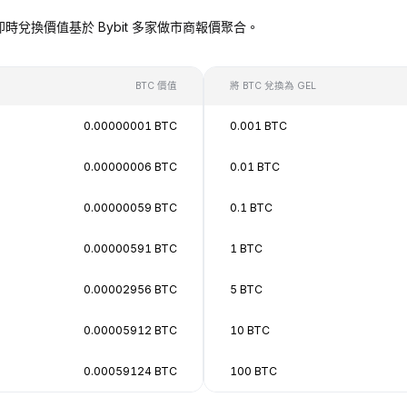
EL），即時兌換價值基於 Bybit 多家做市商報價聚合。
BTC 價值
將 BTC 兌換為 GEL
0.00000001 BTC
0.001 BTC
0.00000006 BTC
0.01 BTC
0.00000059 BTC
0.1 BTC
0.00000591 BTC
1 BTC
0.00002956 BTC
5 BTC
0.00005912 BTC
10 BTC
0.00059124 BTC
100 BTC