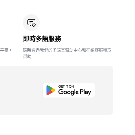
即時多語服務
平臺。
隨時透過我們的多語言幫助中心和在線客服獲取
幫助。