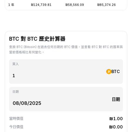
1 年
₪124,739.81
₪58,566.09
₪85,374.26
-
BTC 對 BTC 歷史計算器
查詢 BTC (Bitcoin) 在過去任何日期的 BTC 價值，並查看 BTC 對 BTC 的匯率與
當前價格相比有何變化。
買入
BTC
日期
日期
₪1.00
當時價值
₪0.00
今日價值