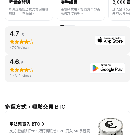
準備金證明
零手續費
8,600 萬+
每月透過鏈上默克爾樹證明
無隱藏費用，報價費率即為
加入全球交易
驗證 1:1 準備金。
最終支付費率。
先的交易平臺
4.7
/ 5
47K Reviews
4.6
/ 5
1.4M Reviews
多種方式，輕鬆交易 BTC
用法幣買入 BTC
支持透過銀行卡、銀行轉賬或 P2P 買入 60 多種貨