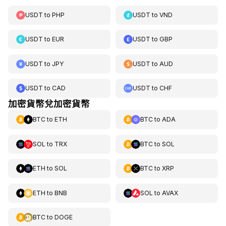
USDT
to
PHP
USDT
to
VND
USDT
to
EUR
USDT
to
GBP
USDT
to
JPY
USDT
to
AUD
USDT
to
CAD
USDT
to
CHF
加密貨幣兌加密貨幣
BTC
to
ETH
BTC
to
ADA
SOL
to
TRX
BTC
to
SOL
ETH
to
SOL
BTC
to
XRP
ETH
to
BNB
SOL
to
AVAX
BTC
to
DOGE