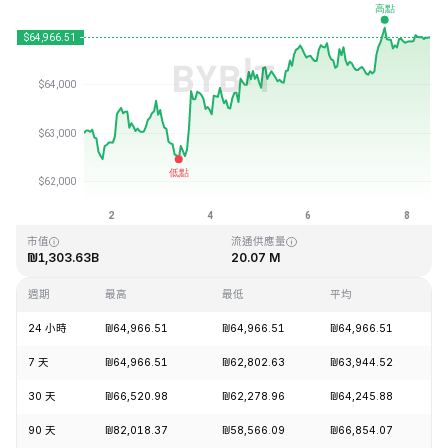
最近更新時間：2026-08-08 10:14 (GMT+0)
歷史最高價格
歷史最低價格
₪126,080.00
₪67.81
市值
流通供應量
₪1,303.63B
20.07 M
週期
最高
最低
平均
24 小時
₪64,966.51
₪64,966.51
₪64,966.51
+
7 天
₪64,966.51
₪62,802.63
₪63,944.52
+
30 天
₪66,520.98
₪62,278.96
₪64,245.88
+
90 天
₪82,018.37
₪58,566.09
₪66,854.07
+