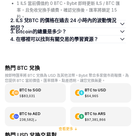
1 ILS 當前價值約 0 BTC。Bybit 即時更新 ILS / BTC 匯
率，且免收兌換手續費。確認兌換後，匯率將鎖定 15
秒。
2. ILS 兌BTC 的價格在過去 24 小時內的波動情況
如何？
3. Bitcoin的總量是多少？
4. 在哪裡可以找到有關交易的學習資源？
熱門 BTC 兌換
按即時匯率將 BTC 兌換為 USD 及其他法幣。Bybit 聚合多家做市商報價，為
您提供 BTC 當前價值，匯率精準、點差透明，讓您兌換無憂。
BTC
to
SGD
BTC
to
USD
S$83,031
$64,965
BTC
to
AED
BTC
to
ARS
د.إ238,582
$97,381,866
查看更多
↓
熱門 USD 兌換交易對