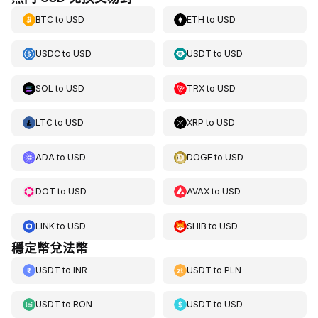
BTC
to
USD
ETH
to
USD
USDC
to
USD
USDT
to
USD
SOL
to
USD
TRX
to
USD
LTC
to
USD
XRP
to
USD
ADA
to
USD
DOGE
to
USD
DOT
to
USD
AVAX
to
USD
LINK
to
USD
SHIB
to
USD
穩定幣兌法幣
USDT
to
INR
USDT
to
PLN
USDT
to
RON
USDT
to
USD