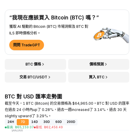
“我現在應該買入 Bitcoin (BTC) 嗎？”
獲取 AI 驅動的 Bitcoin (BTC) 市場洞察及 BTC 對
ILS 即時價格分析。
問問 TradeGPT
BTC 價格
價格預測
交易 BTC/USDT
買入 BTC
BTC 對 USD 匯率走勢圖
截至今天，1 BTC (Bitcoin) 的交易價格為 $64,965.00。BTC 對 USD 的匯率
在過去 24 小時內up了 0.28%，過去一週increased了 3.14%，過去 30 天
slightly upward了 3.29%。
24H
7D
14D
30D
60D
200D
最高
:
₪
65,159.07
最低
:
₪
62,456.49