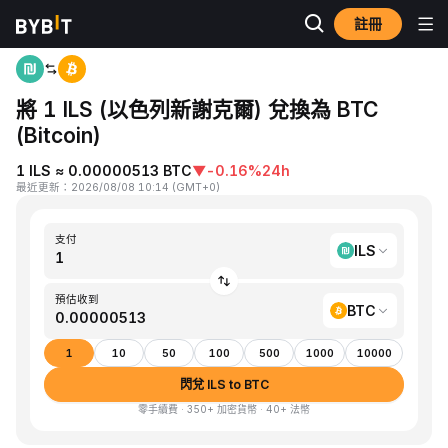
註冊
首頁
ILS to BTC
將 1 ILS (以色列新謝克爾) 兌換為 BTC
(Bitcoin)
1 ILS ≈ 0.00000513 BTC
▼
-0.16%
24h
最近更新
：
2026/08/08 10:14
(
GMT+0
)
支付
ILS
預估收到
BTC
1
10
50
100
500
1000
10000
閃兌 ILS to BTC
零手續費 · 350+ 加密貨幣 · 40+ 法幣