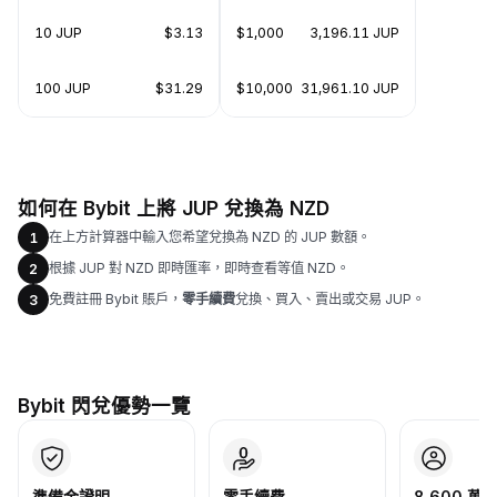
10 JUP
$3.13
$1,000
3,196.11 JUP
100 JUP
$31.29
$10,000
31,961.10 JUP
如何在 Bybit 上將 JUP 兌換為 NZD
在上方計算器中輸入您希望兌換為 NZD 的 JUP 數額。
1
根據 JUP 對 NZD 即時匯率，即時查看等值 NZD。
2
免費註冊 Bybit 賬戶，
零手續費
兌換、買入、賣出或交易 JUP。
3
Bybit 閃兌優勢一覽
準備金證明
零手續費
8,600 萬+