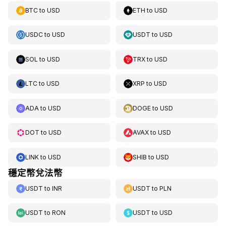
BTC
to
USD
ETH
to
USD
USDC
to
USD
USDT
to
USD
SOL
to
USD
TRX
to
USD
LTC
to
USD
XRP
to
USD
ADA
to
USD
DOGE
to
USD
DOT
to
USD
AVAX
to
USD
LINK
to
USD
SHIB
to
USD
穩定幣兌法幣
USDT
to
INR
USDT
to
PLN
USDT
to
RON
USDT
to
USD