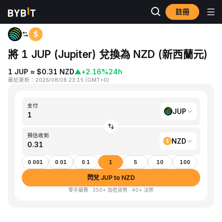
註冊
首頁
JUP to NZD
將 1 JUP (Jupiter) 兌換為 NZD (新西蘭元)
1 JUP ≈ $0.31 NZD
▲
+2.16%
24h
最近更新
：
2026/08/08 23:15
(
GMT+0
)
支付
JUP
預估收到
NZD
0.001
0.01
0.1
1
5
10
100
閃兌 JUP to NZD
零手續費 · 350+ 加密貨幣 · 40+ 法幣