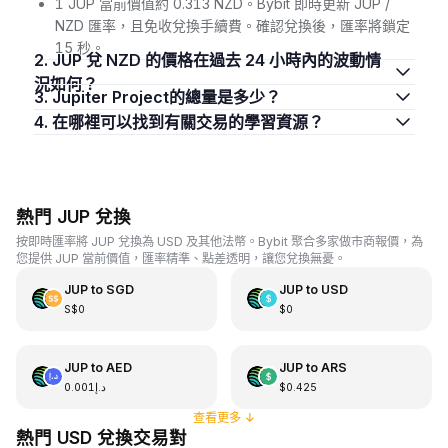
1 JUP 當前價值約 0.313 NZD。Bybit 即時更新 JUP /
NZD 匯率，且免收兌換手續費。確認兌換後，匯率將鎖定
15 秒。
2. JUP 兌 NZD 的價格在過去 24 小時內的波動情
況如何？
3. Jupiter Project的總量是多少？
4. 在哪裡可以找到有關交易的學習資源？
熱門 JUP 兌換
按即時匯率將 JUP 兌換為 USD 及其他法幣。Bybit 聚合多家做市商報價，為
您提供 JUP 當前價值，匯率精準、點差透明，讓您兌換無憂。
JUP
to
SGD
JUP
to
USD
S$0
$0
JUP
to
AED
JUP
to
ARS
د.إ0.001
$0.425
查看更多
↓
熱門 USD 兌換交易對