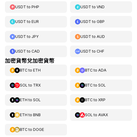
USDT
to
PHP
USDT
to
VND
USDT
to
EUR
USDT
to
GBP
USDT
to
JPY
USDT
to
AUD
USDT
to
CAD
USDT
to
CHF
加密貨幣兌加密貨幣
BTC
to
ETH
BTC
to
ADA
SOL
to
TRX
BTC
to
SOL
ETH
to
SOL
BTC
to
XRP
ETH
to
BNB
SOL
to
AVAX
BTC
to
DOGE