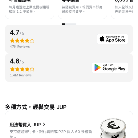
每月透過鏈上默克爾樹證明
無隱藏費用，報價費率即為
加入全球交易
驗證 1:1 準備金。
最終支付費率。
先的交易平臺
4.7
/ 5
47K Reviews
4.6
/ 5
1.4M Reviews
多種方式，輕鬆交易 JUP
用法幣買入 JUP
支持透過銀行卡、銀行轉賬或 P2P 買入 60 多種貨
幣。