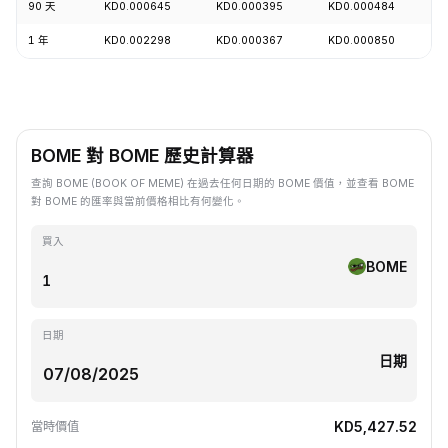
90 天
KD0.000645
KD0.000395
KD0.000484
+
1 年
KD0.002298
KD0.000367
KD0.000850
-
BOME 對 BOME 歷史計算器
查詢 BOME (BOOK OF MEME) 在過去任何日期的 BOME 價值，並查看 BOME
對 BOME 的匯率與當前價格相比有何變化。
買入
BOME
日期
日期
KD5,427.52
當時價值