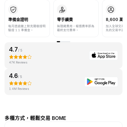
準備金證明
零手續費
8,600 萬+
每月透過鏈上默克爾樹證明
無隱藏費用，報價費率即為
加入全球交易
驗證 1:1 準備金。
最終支付費率。
先的交易平臺
4.7
/ 5
47K Reviews
4.6
/ 5
1.4M Reviews
多種方式，輕鬆交易 BOME