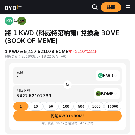
註冊
首頁
KWD to BOME
將 1 KWD (科威特第納爾) 兌換為 BOME
(BOOK OF MEME)
1 KWD ≈ 5,427.521078 BOME
▼
-2.40%
24h
最近更新
：
2026/08/07 18:22
(
GMT+0
)
支付
KWD
預估收到
BOME
1
10
50
100
500
1000
10000
閃兌 KWD to BOME
零手續費 · 350+ 加密貨幣 · 40+ 法幣