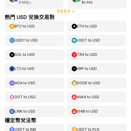
د.إ0.002
$0.896
查看更多
↓
熱門 USD 兌換交易對
BTC
to
USD
ETH
to
USD
USDC
to
USD
USDT
to
USD
SOL
to
USD
TRX
to
USD
LTC
to
USD
XRP
to
USD
ADA
to
USD
DOGE
to
USD
DOT
to
USD
AVAX
to
USD
LINK
to
USD
SHIB
to
USD
穩定幣兌法幣
USDT
to
INR
USDT
to
PLN