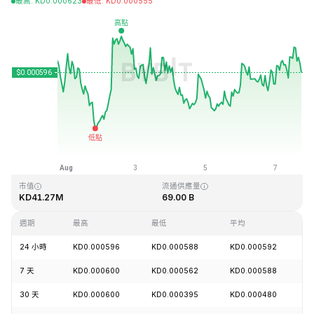
最高
:
KD
0.000623
最低
:
KD
0.000555
最近更新時間：2026-08-07 18:22 (GMT+0)
歷史最高價格
歷史最低價格
KD0.026889
KD0.000058
市值
流通供應量
KD41.27M
69.00 B
週期
最高
最低
平均
24 小時
KD0.000596
KD0.000588
KD0.000592
+
7 天
KD0.000600
KD0.000562
KD0.000588
-
30 天
KD0.000600
KD0.000395
KD0.000480
+