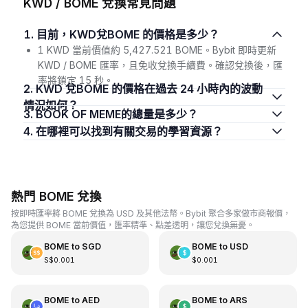
KWD / BOME 兌換常見問題
1. 目前，KWD兌BOME 的價格是多少？
1 KWD 當前價值約 5,427.521 BOME。Bybit 即時更新
KWD / BOME 匯率，且免收兌換手續費。確認兌換後，匯
率將鎖定 15 秒。
2. KWD 兌BOME 的價格在過去 24 小時內的波動
情況如何？
3. BOOK OF MEME的總量是多少？
4. 在哪裡可以找到有關交易的學習資源？
熱門 BOME 兌換
按即時匯率將 BOME 兌換為 USD 及其他法幣。Bybit 聚合多家做市商報價，
為您提供 BOME 當前價值，匯率精準、點差透明，讓您兌換無憂。
BOME
to
SGD
BOME
to
USD
S$0.001
$0.001
BOME
to
AED
BOME
to
ARS