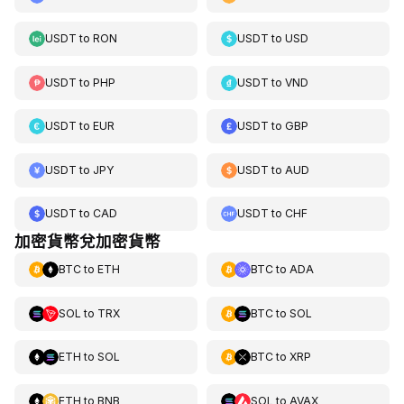
USDT
to
RON
USDT
to
USD
USDT
to
PHP
USDT
to
VND
USDT
to
EUR
USDT
to
GBP
USDT
to
JPY
USDT
to
AUD
USDT
to
CAD
USDT
to
CHF
加密貨幣兌加密貨幣
BTC
to
ETH
BTC
to
ADA
SOL
to
TRX
BTC
to
SOL
ETH
to
SOL
BTC
to
XRP
ETH
to
BNB
SOL
to
AVAX