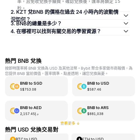
率，且免收兌換手續費。確認兌換後，匯率將鎖定 15
秒。
2. KZT 兌BNB 的價格在過去 24 小時內的波動情
況如何？
3. BNB的總量是多少？
4. 在哪裡可以找到有關交易的學習資源？
熱門 BNB 兌換
按即時匯率將 BNB 兌換為 USD 及其他法幣。Bybit 聚合多家做市商報價，為
您提供 BNB 當前價值，匯率精準、點差透明，讓您兌換無憂。
BNB
to
SGD
BNB
to
USD
S$753.08
$587.46
BNB
to
AED
BNB
to
ARS
د.إ2,157.45
$881,038
查看更多
↓
熱門 USD 兌換交易對
BTC
to
USD
ETH
to
USD