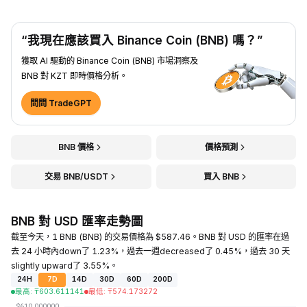
“我現在應該買入 Binance Coin (BNB) 嗎？”
獲取 AI 驅動的 Binance Coin (BNB) 市場洞察及
BNB 對 KZT 即時價格分析。
問問 TradeGPT
BNB 價格
價格預測
交易 BNB/USDT
買入 BNB
BNB 對 USD 匯率走勢圖
截至今天，1 BNB (BNB) 的交易價格為 $587.46。BNB 對 USD 的匯率在過
去 24 小時內down了 1.23%，過去一週decreased了 0.45%，過去 30 天
slightly upward了 3.55%。
24H
7D
14D
30D
60D
200D
最高
:
₸
603.611141
最低
:
₸
574.173272