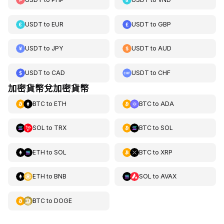
USDT
to
EUR
USDT
to
GBP
USDT
to
JPY
USDT
to
AUD
USDT
to
CAD
USDT
to
CHF
加密貨幣兌加密貨幣
BTC
to
ETH
BTC
to
ADA
SOL
to
TRX
BTC
to
SOL
ETH
to
SOL
BTC
to
XRP
ETH
to
BNB
SOL
to
AVAX
BTC
to
DOGE