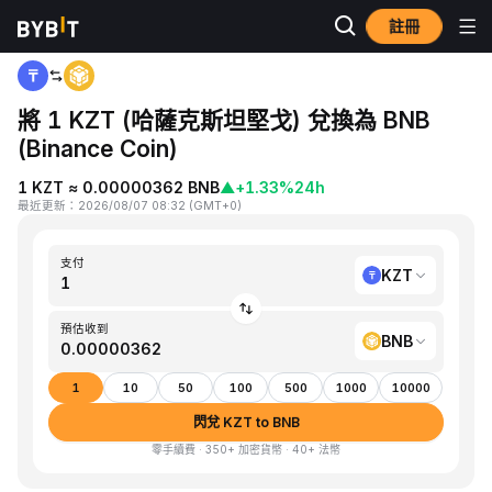
註冊
首頁
KZT to BNB
將 1 KZT (哈薩克斯坦堅戈) 兌換為 BNB
(Binance Coin)
1 KZT ≈ 0.00000362 BNB
▲
+1.33%
24h
最近更新
：
2026/08/07 08:32
(
GMT+0
)
支付
KZT
預估收到
BNB
1
10
50
100
500
1000
10000
閃兌 KZT to BNB
零手續費 · 350+ 加密貨幣 · 40+ 法幣