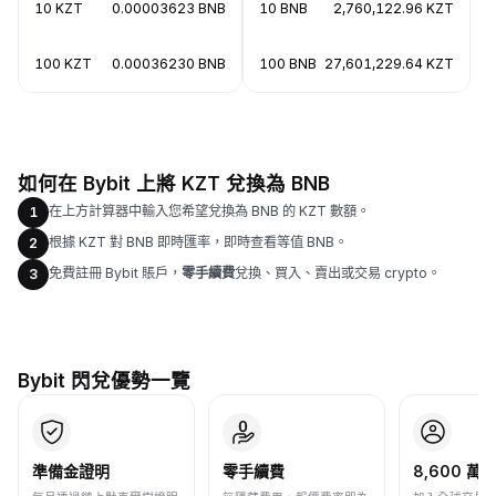
10 KZT
0.00003623 BNB
10 BNB
2,760,122.96 KZT
100 KZT
0.00036230 BNB
100 BNB
27,601,229.64 KZT
如何在 Bybit 上將 KZT 兌換為 BNB
在上方計算器中輸入您希望兌換為 BNB 的 KZT 數額。
1
根據 KZT 對 BNB 即時匯率，即時查看等值 BNB。
2
免費註冊 Bybit 賬戶，
零手續費
兌換、買入、賣出或交易 crypto。
3
Bybit 閃兌優勢一覽
準備金證明
零手續費
8,600 萬+