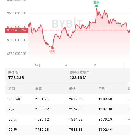
最近更新時間：2026-08-07 08:32 (GMT+0)
歷史最高價格
歷史最低價格
₸1,369.99
₸0.039818
市值
流通供應量
₸78.23B
133.16 M
週期
最高
最低
平均
漲跌
24 小時
₸591.71
₸587.44
₸589.58
-1.
7 天
₸593.62
₸574.85
₸587.90
-0.
30 天
₸593.62
₸564.32
₸576.19
+3.
90 天
₸719.28
₸545.86
₸602.46
-1.