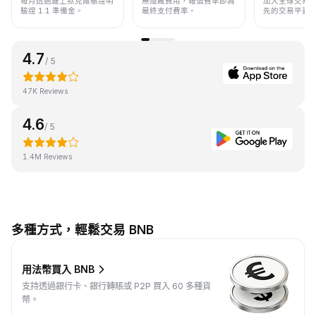
每月透過鏈上默克爾樹證明
無隱藏費用，報價費率即為
加入全球交易
驗證 1:1 準備金。
最終支付費率。
先的交易平臺
4.7
/ 5
47K Reviews
4.6
/ 5
1.4M Reviews
多種方式，輕鬆交易 BNB
用法幣買入 BNB
支持透過銀行卡、銀行轉賬或 P2P 買入 60 多種貨
幣。