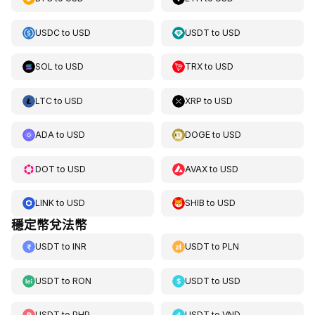
USDC
to
USD
USDT
to
USD
SOL
to
USD
TRX
to
USD
LTC
to
USD
XRP
to
USD
ADA
to
USD
DOGE
to
USD
DOT
to
USD
AVAX
to
USD
LINK
to
USD
SHIB
to
USD
穩定幣兌法幣
USDT
to
INR
USDT
to
PLN
USDT
to
RON
USDT
to
USD
USDT
to
PHP
USDT
to
VND