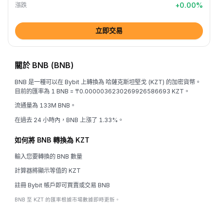
+
0.00
%
漲跌
立即交易
關於 BNB (BNB)
BNB 是一種可以在 Bybit 上轉換為 哈薩克斯坦堅戈 (KZT) 的加密貨幣。
目前的匯率為 1 BNB = ₸0.0000036230269926586693 KZT。
流通量為 133M BNB。
在過去 24 小時內，BNB 上漲了 1.33%。
如何將 BNB 轉換為 KZT
輸入您要轉換的 BNB 數量
計算器將顯示等值的 KZT
註冊 Bybit 帳戶即可買賣或交易 BNB
BNB 至 KZT 的匯率根據市場數據即時更新。