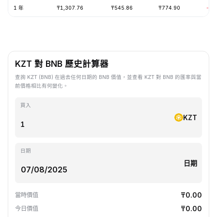
1 年
₸1,307.76
₸545.86
₸774.90
-23
KZT 對 BNB 歷史計算器
查詢 KZT (BNB) 在過去任何日期的 BNB 價值，並查看 KZT 對 BNB 的匯率與當
前價格相比有何變化。
買入
KZT
日期
日期
₸0.00
當時價值
₸0.00
今日價值