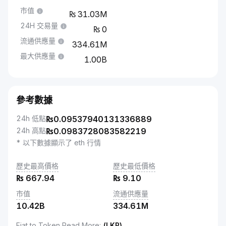
市值
31.03M
24H 交易量
0
流通供應量
334.61M
最大供應量
1.00B
參考數據
24h 低點
₨
0.09537940131336889
24h 高點
₨
0.0983728083582219
* 以下數據顯示了 eth 行情
歷史最高價格
歷史最低價格
₨
667.94
₨
9.10
市值
流通供應量
10.42B
334.61M
Fiat to Token Read More
:
(LKR)