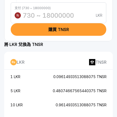
支付 (730 ~ 18000000)
LKR
₨
購買 TNSR
將 LKR 兌換為 TNSR
LKR
TNSR
1 LKR
0.09614933513088075 TNSR
5 LKR
0.48074667565440375 TNSR
10 LKR
0.9614933513088075 TNSR