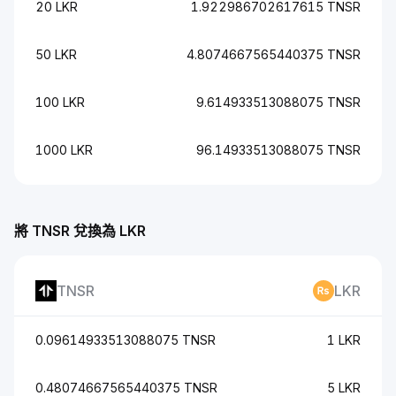
20 LKR
1.922986702617615 TNSR
50 LKR
4.8074667565440375 TNSR
100 LKR
9.614933513088075 TNSR
1000 LKR
96.14933513088075 TNSR
將 TNSR 兌換為 LKR
TNSR
LKR
0.09614933513088075 TNSR
1 LKR
0.48074667565440375 TNSR
5 LKR