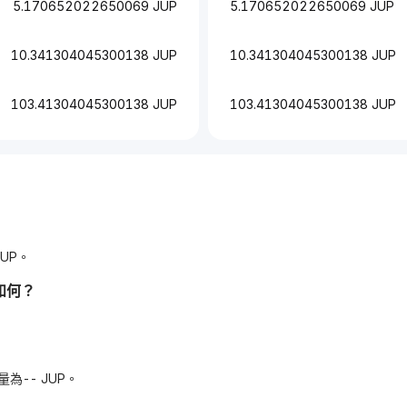
5.170652022650069 JUP
5.170652022650069 JUP
10.341304045300138 JUP
10.341304045300138 JUP
103.41304045300138 JUP
103.41304045300138 JUP
JUP。
如何？
應量為-- JUP。