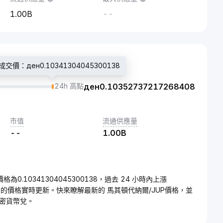
1.00B
--
交價：ден0.10341304045300138
24h 高點
ден
0.10352737217268408
市值
流通供應量
--
1.00B
)的價格為0.10341304045300138，過去 24 小時內上漲
UP的價格實時更新。快來瞭解最新的 馬其頓代納爾/JUP價格，並
密貨幣兌。