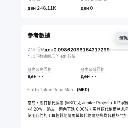
248.11K
0
參考數據
最新成
24h 低點
ден
0.09862086164317299
* 以下數據顯示了 eth 行情
歷史最高價格
歷史最低價格
ден
--
ден
--
Fiat to Token Read More
:
(MKD)
當前，馬其頓代納爾 (MKD)兌 Jupiter Project (JUP
+4.20%，過去一週內下跌 0.00%。馬其頓代納爾兌J
使用我們的工具輕鬆地將馬其頓代納爾兌換為各種熱門加