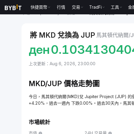
快捷買幣
行情
交易
TradFi
工具
金
市場
Jupiter Project 價格 JUP
馬其頓代納爾 to Jupiter
將 MKD 兌換為 JUP
馬其頓代納爾/JU
ден
0.103413040
上次更新：Aug 6, 2026, 23:00:00
MKD/JUP 價格走勢圖
今日，馬其頓代納爾(MKD)兌 Jupiter Project (JUP)
+4.20%，過去一週內 下跌0.00%。過去30天內，馬
市場統計
市值
24H 交易量