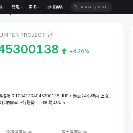
融
發現
更多
🔥
XAUT/USDT
 Project
PITER PROJECT
45300138
+4.20%
 的價格為 0.10341304045300138 JUP，過去24小時內 上漲
其頓代納爾呈下行趨勢，下跌 為0.00%。
流通供應量
最大供應量