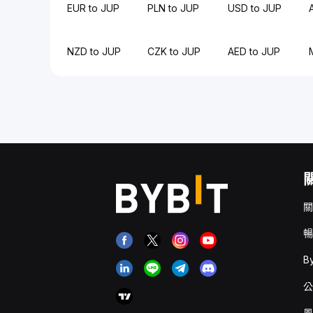
EUR to JUP
PLN to JUP
USD to JUP
NZD to JUP
CZK to JUP
AED to JUP
關
暢
B
公
風