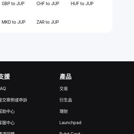
GBP to JUP
CHF to JUP
HUF to JUP
MKD to JUP
ZAR to JUP
支援
產品
FAQ
交易
提交案例或申訴
衍生品
幫助中心
理財
客服中心
Launchpad
建議回饋
Bybit Card