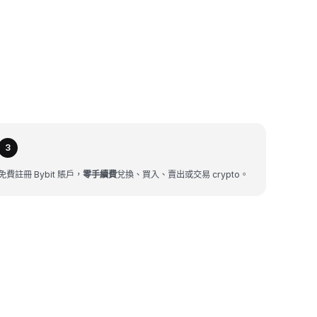
3
免費註冊 Bybit 賬戶，
零手續費
兌換、買入、賣出或交易 crypto。