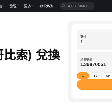
融
發現
更多
🔥
ETH/USDT
支付
哥比索) 兌換
預估收到
1
10
50