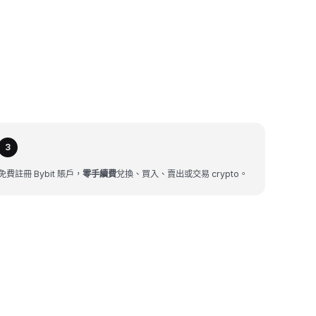
3
免費註冊 Bybit 賬戶，
零手續費
兌換、買入、賣出或交易 crypto。