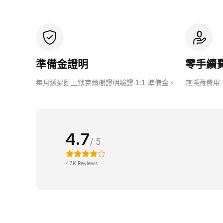
準備金證明
零手續
每月透過鏈上默克爾樹證明驗證 1:1 準備金。
無隱藏費用
4.7
/ 5
47K Reviews