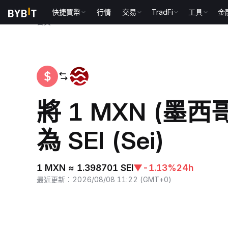
快捷買幣
行情
交易
TradFi
工具
金
首頁
MXN to SEI
將 1 MXN (墨西
為 SEI (Sei)
1 MXN ≈ 1.398701 SEI
▼
-1.13%
24h
最近更新
：
2026/08/08 11:22
(
GMT+0
)