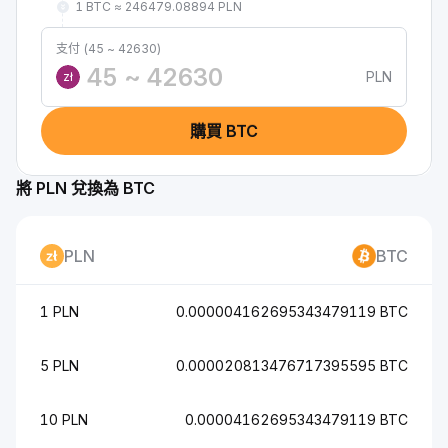
1 BTC ≈ 246479.08894 PLN
支付 (45 ~ 42630)
PLN
zł
購買 BTC
將 PLN 兌換為 BTC
PLN
BTC
1 PLN
0.000004162695343479119 BTC
5 PLN
0.000020813476717395595 BTC
10 PLN
0.00004162695343479119 BTC