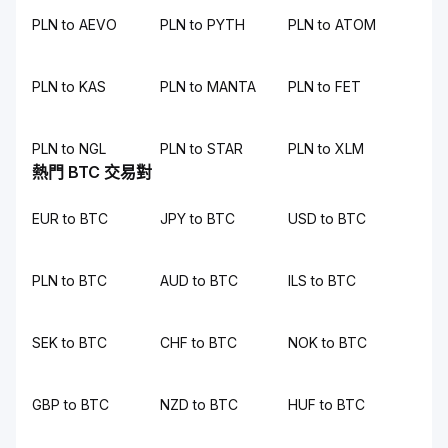
PLN to AEVO
PLN to PYTH
PLN to ATOM
PLN to KAS
PLN to MANTA
PLN to FET
PLN to NGL
PLN to STAR
PLN to XLM
熱門 BTC 交易對
EUR to BTC
JPY to BTC
USD to BTC
PLN to BTC
AUD to BTC
ILS to BTC
SEK to BTC
CHF to BTC
NOK to BTC
GBP to BTC
NZD to BTC
HUF to BTC