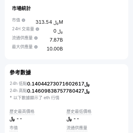
市場統計
市值
313.54M
24H 交易量
0
流通供應量
7.87B
最大供應量
10.00B
參考數據
24h 低點
0.14044273071602617
﷼
24h 高點
0.14609838757780427
﷼
* 以下數據顯示了 eth 行情
歷史最高價格
歷史最低價格
﷼
--
﷼
--
市值
流通供應量