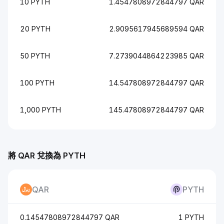
10 PYTH
1.4547808972844797 QAR
20 PYTH
2.9095617945689594 QAR
50 PYTH
7.2739044864223985 QAR
100 PYTH
14.547808972844797 QAR
1,000 PYTH
145.47808972844797 QAR
將 QAR 兌換為 PYTH
QAR
PYTH
0.14547808972844797 QAR
1 PYTH