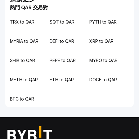
熱門 QAR 交易對
TRX to QAR
SQT to QAR
PYTH to QAR
MYRIA to QAR
DEFI to QAR
XRP to QAR
SHIB to QAR
PEPE to QAR
MYRO to QAR
METH to QAR
ETH to QAR
DOGE to QAR
BTC to QAR