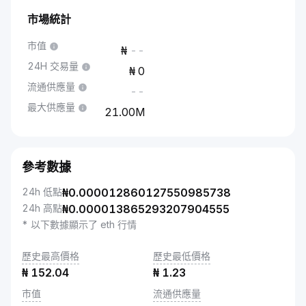
市場統計
市值
--
24H 交易量
0
流通供應量
--
最大供應量
21.00M
參考數據
24h 低點
₦
0.000012860127550985738
24h 高點
₦
0.000013865293207904555
* 以下數據顯示了 eth 行情
歷史最高價格
歷史最低價格
₦
152.04
₦
1.23
市值
流通供應量