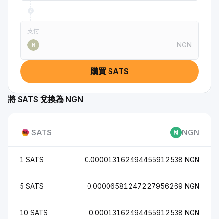
支付
NGN
₦
購買 SATS
將 SATS 兌換為 NGN
SATS
NGN
1 SATS
0.000013162494455912538 NGN
5 SATS
0.00006581247227956269 NGN
10 SATS
0.00013162494455912538 NGN