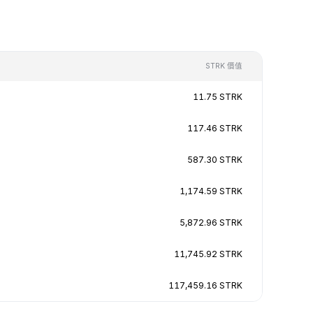
STRK 價值
11.75 STRK
117.46 STRK
587.30 STRK
1,174.59 STRK
5,872.96 STRK
11,745.92 STRK
117,459.16 STRK