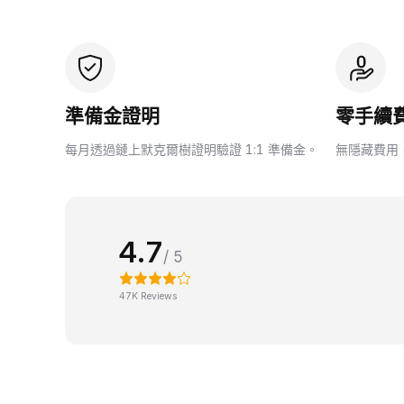
準備金證明
零手續
每月透過鏈上默克爾樹證明驗證 1:1 準備金。
無隱藏費用
4.7
/ 5
47K Reviews