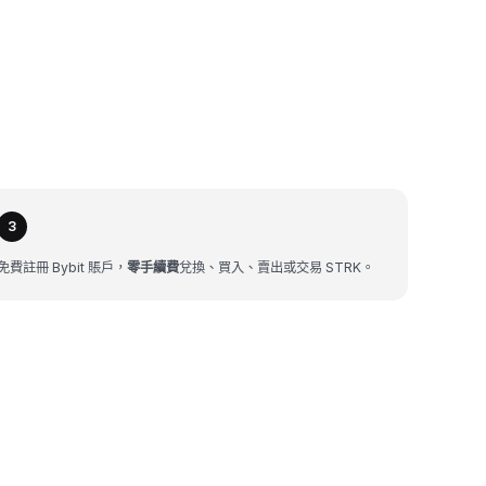
3
免費註冊 Bybit 賬戶，
零手續費
兌換、買入、賣出或交易 STRK。