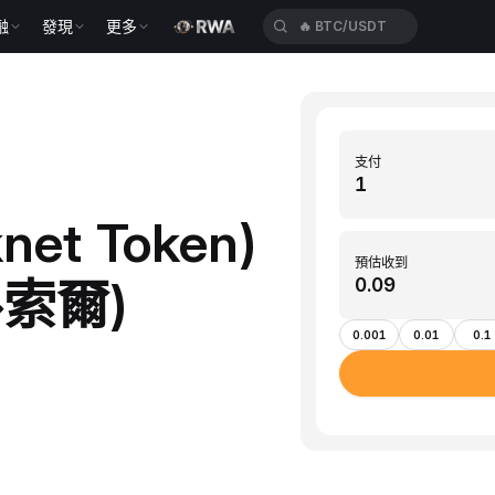
融
發現
更多
🔥
BTC/USDT
支付
net Token)
預估收到
魯索爾)
0.001
0.01
0.1