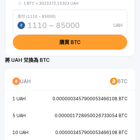
1 BTC ≈ 3023372.15303 UAH
支付 (1110 ~ 85000)
UAH
₴
購買 BTC
將 UAH 兌換為 BTC
UAH
BTC
1 UAH
0.0000003457900053466108 BTC
5 UAH
0.000001728950026733054 BTC
10 UAH
0.000003457900053466108 BTC