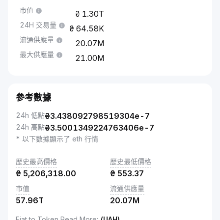
市值
1.30T
24H 交易量
64.58K
流通供應量
20.07M
最大供應量
21.00M
參考數據
24h 低點
₴
3.438092798519304e-7
24h 高點
₴
3.5001349224763406e-7
* 以下數據顯示了 eth 行情
歷史最高價格
歷史最低價格
₴
5,206,318.00
₴
553.37
市值
流通供應量
57.96T
20.07M
Fiat to Token Read More
:
(UAH)