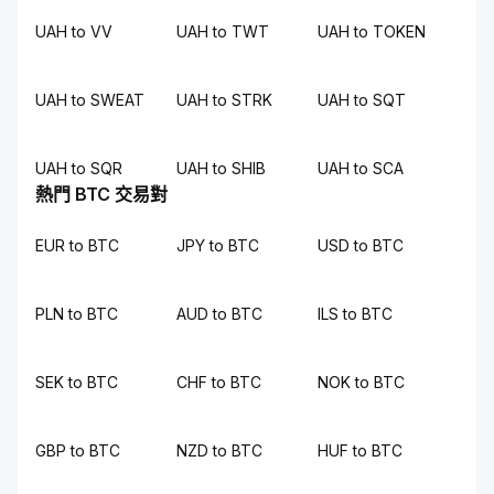
UAH to VV
UAH to TWT
UAH to TOKEN
UAH to SWEAT
UAH to STRK
UAH to SQT
UAH to SQR
UAH to SHIB
UAH to SCA
熱門 BTC 交易對
EUR to BTC
JPY to BTC
USD to BTC
PLN to BTC
AUD to BTC
ILS to BTC
SEK to BTC
CHF to BTC
NOK to BTC
GBP to BTC
NZD to BTC
HUF to BTC