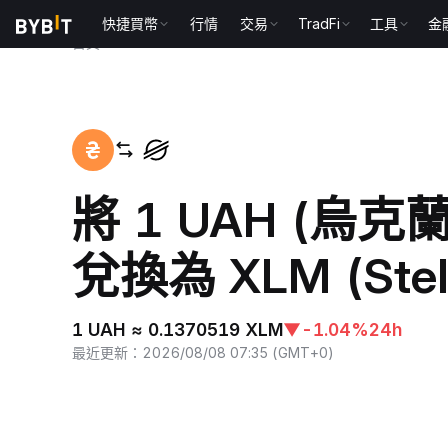
快捷買幣
行情
交易
TradFi
工具
金
首頁
UAH to XLM
將 1 UAH (烏
兌換為 XLM (Stell
1 UAH ≈ 0.1370519 XLM
▼
-1.04%
24h
最近更新
：
2026/08/08 07:35
(
GMT+0
)