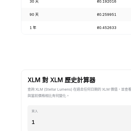
30 天
₴0.192016
90 天
₴0.259951
1 年
₴0.452633
XLM 對 XLM 歷史計算器
查詢 XLM (Stellar Lumens) 在過去任何日期的 XLM 價值，並查看
與當前價格相比有何變化。
買入