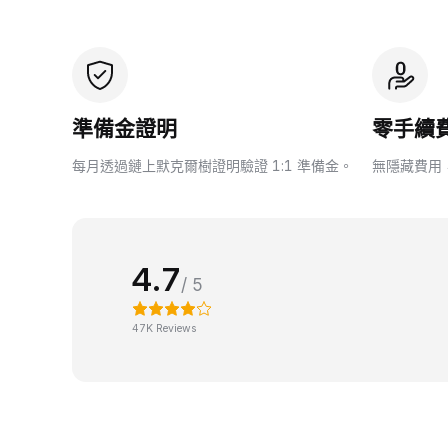
準備金證明
零手續
每月透過鏈上默克爾樹證明驗證 1:1 準備金。
無隱藏費用
4.7
/ 5
47K Reviews