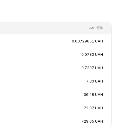
UAH 價值
0.00729651 UAH
0.0730 UAH
0.7297 UAH
7.30 UAH
36.48 UAH
72.97 UAH
729.65 UAH