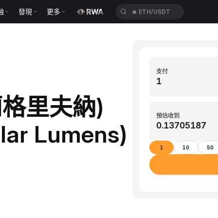
融
發現
更多
🔥
ETH/USDT
支付
克蘭格里夫納)
預估收到
ar Lumens)
1
10
50