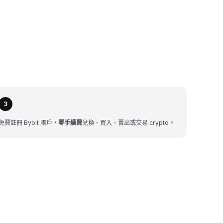
3
免費註冊 Bybit 賬戶，
零手續費
兌換、買入、賣出或交易 crypto。