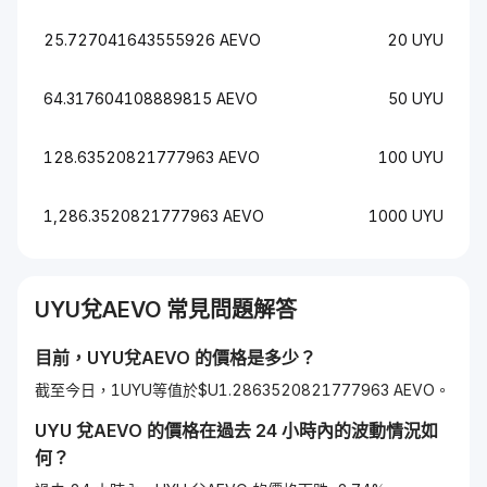
25.727041643555926 AEVO
20 UYU
64.317604108889815 AEVO
50 UYU
128.63520821777963 AEVO
100 UYU
1,286.3520821777963 AEVO
1000 UYU
UYU
兌
AEVO
常見問題解答
目前，
UYU
兌
AEVO
的價格是多少？
截至今日，1UYU等值於$U1.2863520821777963 AEVO。
UYU
兌
AEVO
的價格在過去 24 小時內的波動情況如
何？