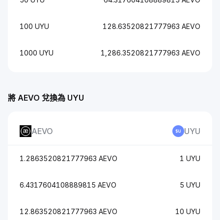
100 UYU
128.63520821777963 AEVO
1000 UYU
1,286.3520821777963 AEVO
將 AEVO 兌換為 UYU
AEVO
UYU
1.2863520821777963 AEVO
1 UYU
6.4317604108889815 AEVO
5 UYU
12.863520821777963 AEVO
10 UYU